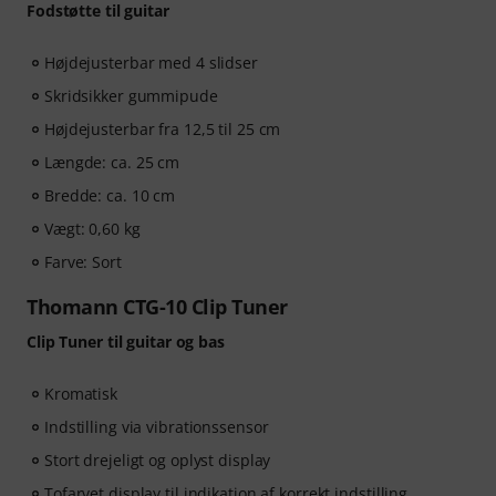
Fodstøtte til guitar
Højdejusterbar med 4 slidser
Skridsikker gummipude
Højdejusterbar fra 12,5 til 25 cm
Længde: ca. 25 cm
Bredde: ca. 10 cm
Vægt: 0,60 kg
Farve: Sort
Thomann CTG-10 Clip Tuner
Clip Tuner til guitar og bas
Kromatisk
Indstilling via vibrationssensor
Stort drejeligt og oplyst display
Tofarvet display til indikation af korrekt indstilling