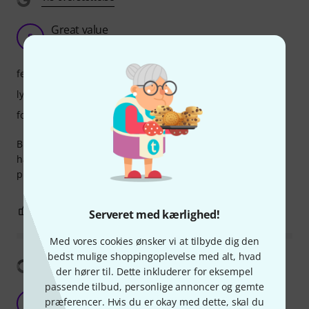
Great value
S
Stephen422 28.06.2013
features
lyd
forarbejdning
Brilliant beginners instrument that parents are more than
happy to buy for children learning at school. They sound
pretty good and hold their tune well. The price is fantastic.
2
0
ANMELD BEDØMMELSE
Serveret med kærlighed!
Med vores cookies ønsker vi at tilbyde dig den
bedst mulige shoppingoplevelse med alt, hvad
Vis oversættelse
der hører til. Dette inkluderer for eksempel
passende tilbud, personlige annoncer og gemte
Startone CG 851 3/4 review
præferencer. Hvis du er okay med dette, skal du
PG