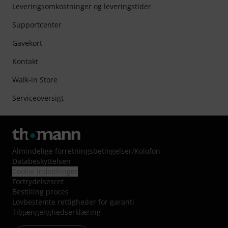
Leveringsomkostninger og leveringstider
Supportcenter
Gavekort
Kontakt
Walk-in Store
Serviceoversigt
Almindelige forretningsbetingelser
/
Kolofon
Databeskyttelsen
Cookie indstillinger
Fortrydelsesret
Bestilling proces
Lovbestemte rettigheder for garanti
Tilgængelighedserklæring