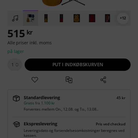
+12
515
kr
Alle priser inkl. moms
på lager
PUT I INDKØBSKURVEN
1
Standardlevering
45 kr
Gratis fra 1.100 kr
Forventes mellem
On., 12.08.
og
To., 13.08.
.
Ekspreslevering
Pris ved checkud
Leveringsdato og forsendelsesomkostninger beregnes ved
kassen.