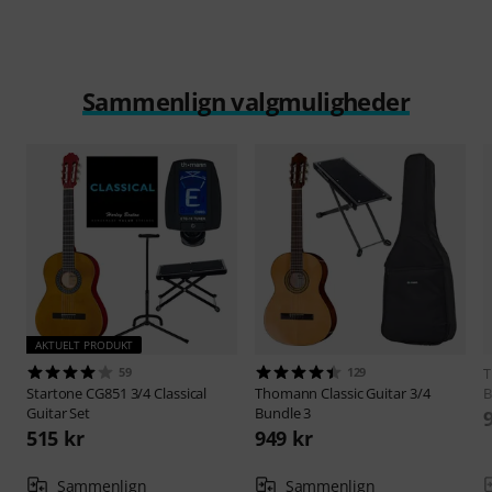
Sammenlign valgmuligheder
AKTUELT PRODUKT
59
129
Startone
CG851 3/4 Classical
Thomann
Classic Guitar 3/4
B
Guitar Set
Bundle 3
515 kr
949 kr
Sammenlign
Sammenlign