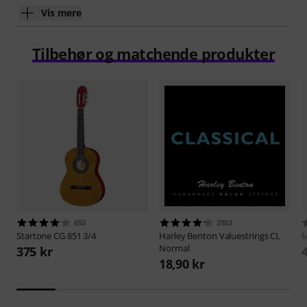
Vis mere
Tilbehør og matchende produkter
653
2933
Startone
CG 851 3/4
Harley Benton
Valuestrings CL
M
Normal
375 kr
18,90 kr