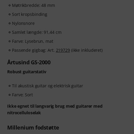
Møtrikbredde: 48 mm
Sort kropsbinding
Nylonsnore
Samlet længde: 91,44 cm
Farve: Lysebrun, mat
Passende gigbag: Art.
219729
(ikke inkluderet)
Årtusind GS-2000
Robust guitarstativ
Til akustisk guitar og elektrisk guitar
Farve: Sort
Ikke egnet til langvarig brug med guitarer med
nitrocelluloselak
Millenium fodstøtte