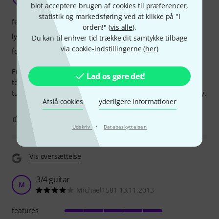
Pietro G. 21.06.2013
blot acceptere brugen af cookies til præferencer,
statistik og markedsføring ved at klikke på "I
features
orden!" (
vis alle
).
lyd
Du kan til enhver tid trække dit samtykke tilbage
via cookie-indstillingerne (
her
)
forarbejdning
Entry level guitar. Perfect for a kid that start learning. Easy
Lad os gøre det!
to tune (sometimes this inexpensive guitars can not be
tuned properly or do not stay tuned). Good value for money.
Afslå cookies
yderligere informationer
0
2
ANMELD BEDØMMELSE
·
Udskriv
Databeskyttelsen
Vis oversættelse
3/4 guitar
M
Michael1581 13.11.2013
features