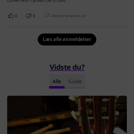
comes with canvas carry case.
0
0
ANMELD BEDØMMELSE
Læs alle anmeldelser
Vidste du?
Alle
Guide