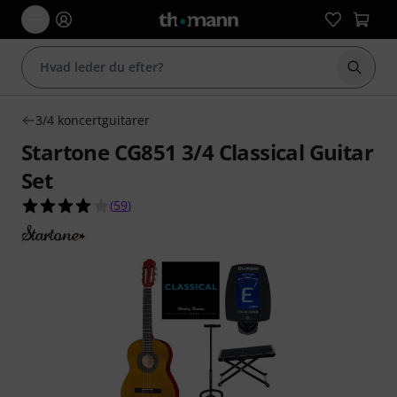
Start 
3/4 koncertguitarer
Startone CG851 3/4 Classical Guitar
Set
3.9 ud af 5 stjerner fra 59 kundebedømmelser
(
59
)