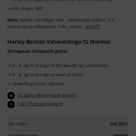
Kan drejes 360º
Note:
Batteri medfølger ikke - nødvendigt batteri: 3 V
lithium-knapcellebatteri, f.eks. varenr.
426373
Harley Benton Valuestrenge CL Normal
Strengesæt til klassisk guitar
E-, A- og D-strenge er forsølvede og rundviklede
E-, B- og G-strenge er lavet af nylon
Spændingsmåler: Normal
30 dages-Money Back garanti
30
3 års Thomann garanti
3
Fås siden
Juli 2012
Artikelnummer
291859