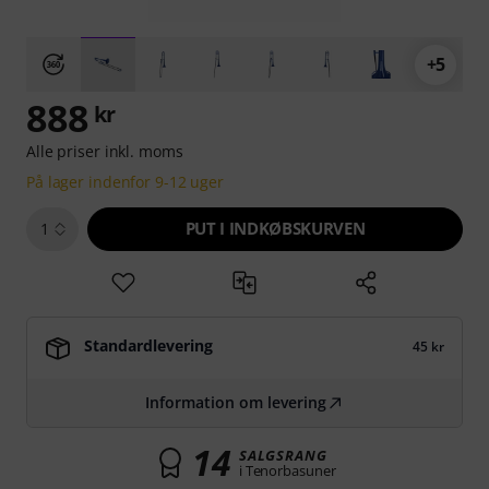
+5
888
kr
Alle priser inkl. moms
På lager indenfor 9-12 uger
PUT I INDKØBSKURVEN
1
Standardlevering
45 kr
Information om levering
14
SALGSRANG
i Tenorbasuner