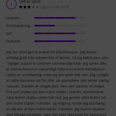
Det er sjovt
J
jagov 01.08.2019
respons
forarbejdning
lyd
features
Jeg har altid gerne prøvet en plastikbasun. Jeg kunne
virkelig godt lide udseendet af denne, så jeg købte den. Min
"rigtige" basun er omtrent samme størrelse. Jeg synes ikke,
at denne basun er væsentligt lettere end min metalbasun.
Lyden er usædvanlig, men jeg kan godt lide den. Jeg undgår
at skille basunen ad for ofte, da gevindene ikke virker særlig
robuste. Slæden er meget glat, men der dannes et meget
fint sort pulver på den indre slæde i starten. Kombineret
med fedtet skaber dette lidt rod. Jeg gnider altid fedtet på
den indre slæde i hånden, og engang havde jeg pludselig
en løs del af den indre slæde i hånden. Jeg kunne skubbe
den tilbage på plads, men det taler ikke godt for basunens