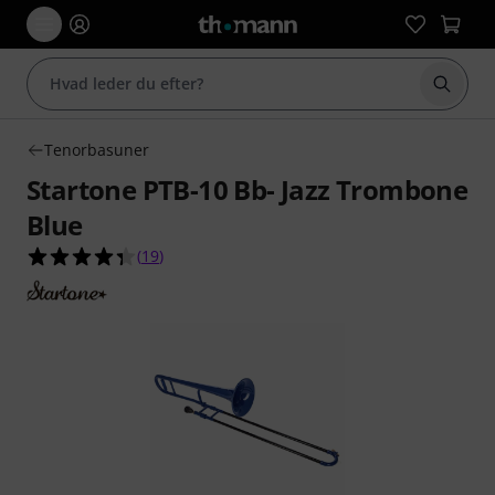
Start 
Tenorbasuner
Startone PTB-10 Bb- Jazz Trombone
Blue
4.4 ud af 5 stjerner fra 19 kundebedømmelser
(
19
)