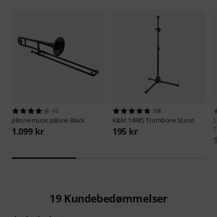
65
598
pBone music
pBone Black
K&M
14985 Trombone Stand
S
T
1.099 kr
195 kr
19
Kundebedømmelser