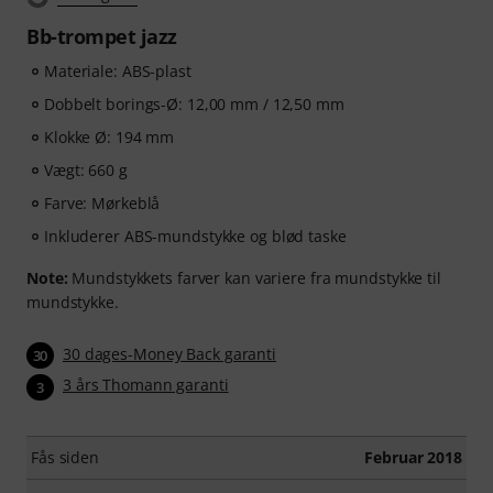
you as you play, analyses each note played, and
Bb-trompet jazz
immediately gives you feedback on pitch and rhythm.
Take the opportunity now to develop your trombone
Materiale: ABS-plast
skills flexibly, effectively and enjoyably - anytime,
Dobbelt borings-Ø: 12,00 mm / 12,50 mm
anywhere. No automatic renewal!
Klokke Ø: 194 mm
Vægt: 660 g
Farve: Mørkeblå
Inkluderer ABS-mundstykke og blød taske
Note:
Mundstykkets farver kan variere fra mundstykke til
mundstykke.
30 dages-Money Back garanti
30
3 års Thomann garanti
3
Fås siden
Februar 2018