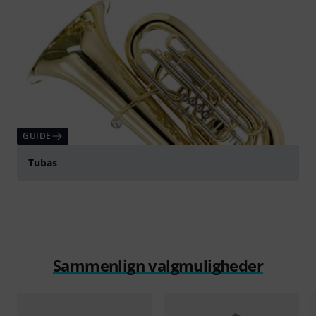
GUIDE
Tubas
Sammenlign valgmuligheder