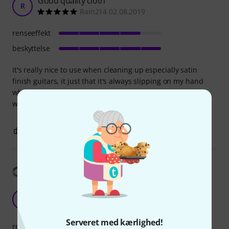
Good quality cloth
R
Rain214 02.08.2019
renseeffekt
beskyttelse
It's really nice to use when cleaning up especially satin
finish guitars, it just that it's always slipping on my hand
when I use it. Overall it's a good quality cloth that I think
would last a long time.
0
0
ANMELD BEDØMMELSE
Vis oversættelse
The perfect Polishing Cloth
C
CoolBoarder 05.08.2024
Serveret med kærlighed!
renseeffekt