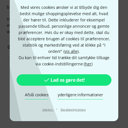
beskyttelse
Med vores cookies ønsker vi at tilbyde dig den
bedst mulige shoppingoplevelse med alt, hvad
High quality and that suede feeling is amazing. It removes
der hører til. Dette inkluderer for eksempel
every stain every time and truly polishes the surface. I
passende tilbud, personlige annoncer og gemte
would buy it again.
præferencer. Hvis du er okay med dette, skal du
blot acceptere brugen af cookies til præferencer,
statistik og markedsføring ved at klikke på "I
0
0
ANMELD BEDØMMELSE
orden!" (
vis alle
).
Du kan til enhver tid trække dit samtykke tilbage
via cookie-indstillingerne (
her
)
Læs alle anmeldelser
Lad os gøre det!
Vidste du?
Afslå cookies
yderligere informationer
Alle
Guide
·
Udskriv
Databeskyttelsen