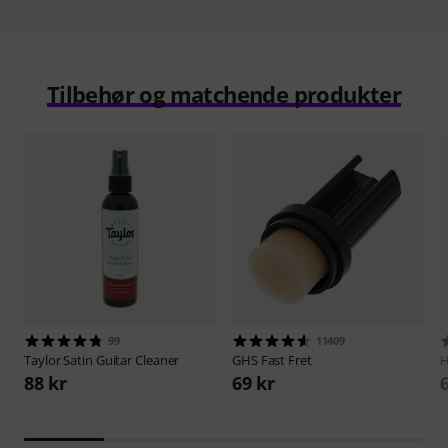
Tilbehør og matchende produkter
99
11409
Taylor
Satin Guitar Cleaner
GHS
Fast Fret
H
88 kr
69 kr