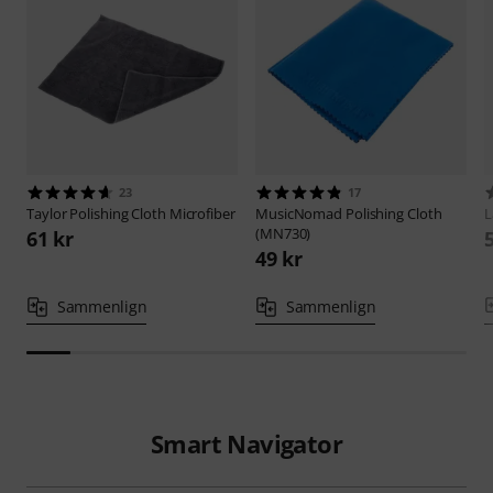
23
17
Taylor
Polishing Cloth Microfiber
MusicNomad
Polishing Cloth
L
(MN730)
61 kr
49 kr
Sammenlign
Sammenlign
Smart Navigator