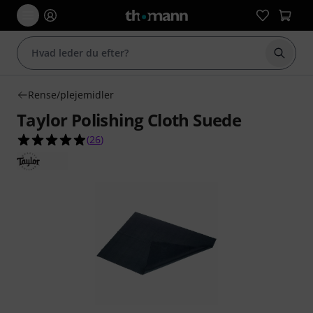
Start 
Rense/plejemidler
Taylor Polishing Cloth Suede
4.9 ud af 5 stjerner fra 26 kundebedømmelser
(
26
)