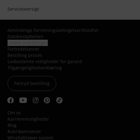
Serviceoversigt
Almindelige forretningsbetingelser
/
Kolofon
Databeskyttelsen
Cookie indstillinger
Fortrydelsesret
Bestilling proces
Lovbestemte rettigheder for garanti
Tilgængelighedserklæring
Fortryd bestilling
Om os
Karrieremuligheder
Blog
Rubrikannoncer
Whistleblower system