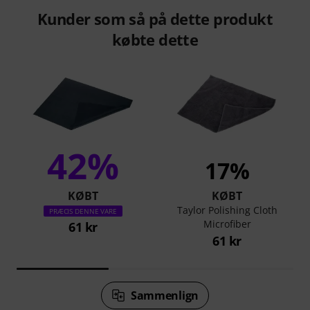
Kunder som så på dette produkt
købte dette
42%
17%
KØBT
KØBT
Taylor Polishing Cloth
PRÆCIS DENNE VARE
Microfiber
61 kr
61 kr
Sammenlign