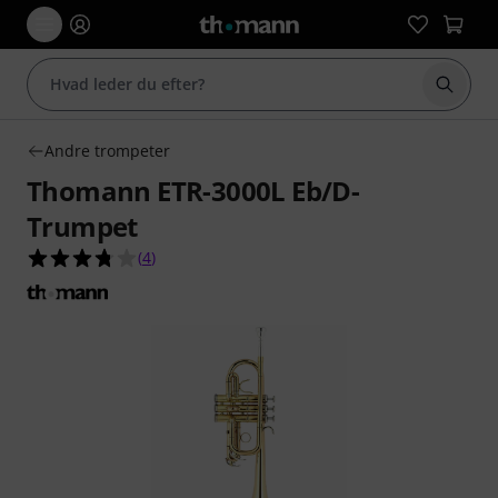
Start 
Andre trompeter
Thomann ETR-3000L Eb/D-
Trumpet
3.8 ud af 5 stjerner fra 4 kundebedømmelser
(
4
)