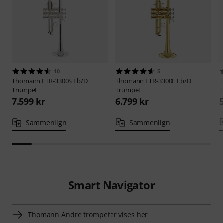
10
5
Thomann
ETR-3300S Eb/D
Thomann
ETR-3300L Eb/D
Trumpet
Trumpet
T
7.599 kr
6.799 kr
Sammenlign
Sammenlign
Smart Navigator
Thomann Andre trompeter vises her