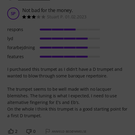
Not bad for the money.
SP
Stuart P. 01.02.2023
respons
lyd
forarbejdning
features
I purchased this trumpet as I didn’t have a D trumpet and
wanted to blow through some baroque repertoire.
The trumpet seems to be well made with no lacquer
blemishes. The tuning is what I expected, I need to use
alternative fingering for E’s and Eb’s.
On the whole I think this trumpet is a good starting point for
a first D trumpet.
2
0
ANMELD BEDØMMELSE