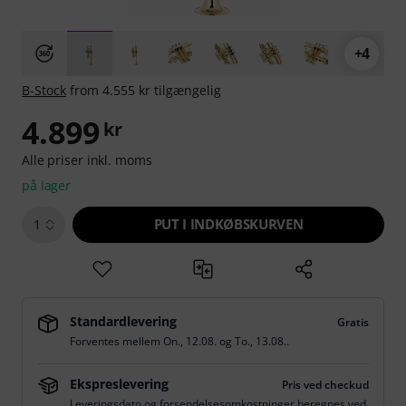
+4
B-Stock
from 4.555 kr tilgængelig
4.899
kr
Alle priser inkl. moms
på lager
PUT I INDKØBSKURVEN
1
Standardlevering
Gratis
Forventes mellem
On., 12.08.
og
To., 13.08.
.
Ekspreslevering
Pris ved checkud
Leveringsdato og forsendelsesomkostninger beregnes ved