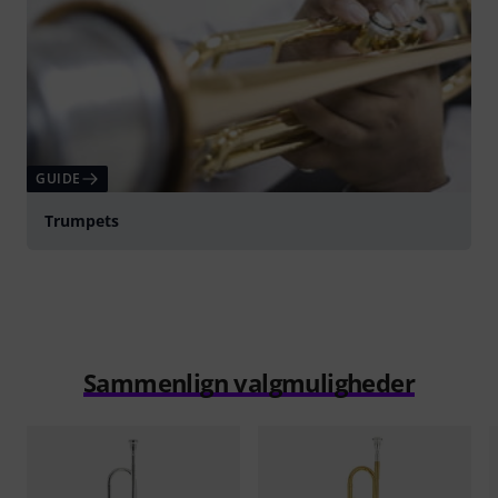
GUIDE
Trumpets
Sammenlign valgmuligheder