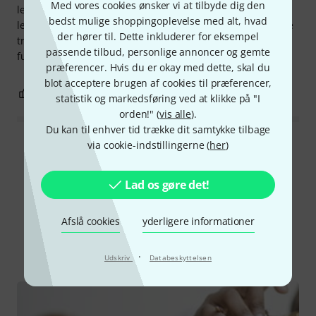
Med vores cookies ønsker vi at tilbyde dig den
lejligheder. Jeg kan ikke særlig godt lide den smalle
bedst mulige shoppingoplevelse med alt, hvad
leadpipe; mundstykkerne sidder ikke så dybt som på andre
der hører til. Dette inkluderer for eksempel
trompeter – men det er ikke et problem, og indtil videre
passende tilbud, personlige annoncer og gemte
fungerer det godt.
præferencer. Hvis du er okay med dette, skal du
blot acceptere brugen af cookies til præferencer,
2
0
ANMELD BEDØMMELSE
statistik og markedsføring ved at klikke på "I
orden!" (
vis alle
).
Du kan til enhver tid trække dit samtykke tilbage
via cookie-indstillingerne (
her
)
Læs alle anmeldelser
Lad os gøre det!
Vidste du?
Afslå cookies
yderligere informationer
Alle
Guide
·
Udskriv
Databeskyttelsen