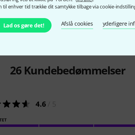
Seat VWH
Seat VBR
 til enhver tid trække dit samtykke tilbage via cookie-indstillin
75 kr
75 kr
Afslå cookies
yderligere i
Lad os gøre det!
26
Kundebedømmelser
4.6
/ 5
TET