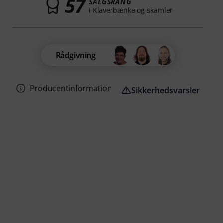
57
SALGSRANG
i Klaverbænke og skamler
Rådgivning
Producentinformation
Sikkerhedsvarsler