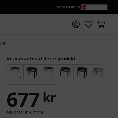
Kontakt
Om os
DA / KR
t søgning med søgeord {searchTerm}
WHP
Vis varianter af dette produkt
677
kr
Alle priser inkl. moms