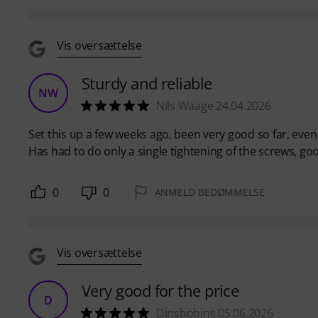
Vis oversættelse
Sturdy and reliable
NW
Nils Waage 24.04.2026
Set this up a few weeks ago, been very good so far, even 
Has had to do only a single tightening of the screws, go
0
0
ANMELD BEDØMMELSE
Vis oversættelse
Very good for the price
D
Dinsbobins 05.06.2026