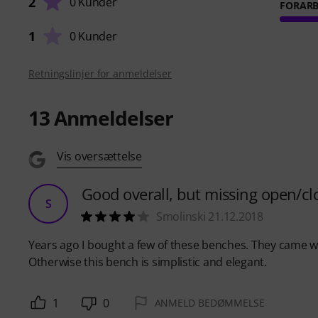
2
0 Kunder
FORARB
1
0 Kunder
Retningslinjer for anmeldelser
13
Anmeldelser
Vis oversættelse
Good overall, but missing open/clo
S
Smolinski 21.12.2018
Years ago I bought a few of these benches. They came wo
Otherwise this bench is simplistic and elegant.
1
0
ANMELD BEDØMMELSE