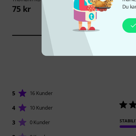
Seat VWR
Du kan
75 kr
75 kr
5
16 Kunder
4
10 Kunder
STABILI
3
0 Kunder