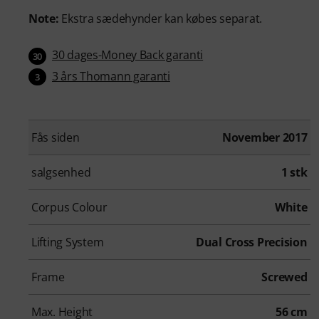
Note:
Ekstra sædehynder kan købes separat.
30 dages-Money Back garanti
30
3 års Thomann garanti
3
Fås siden
November 2017
salgsenhed
1 stk
Corpus Colour
White
Lifting System
Dual Cross Precision
Frame
Screwed
Max. Height
56 cm