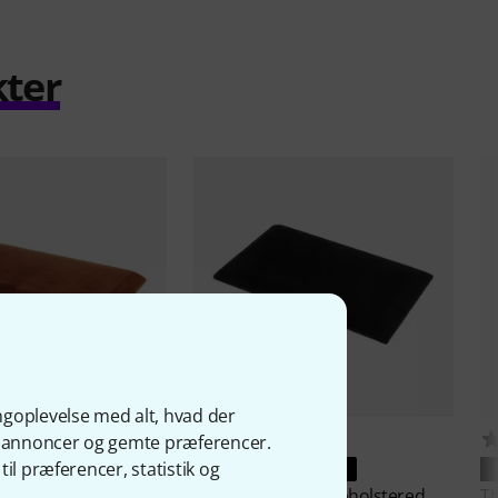
kter
ngoplevelse med alt, hvad der
4
8
ge annoncer og gemte præferencer.
il præferencer, statistik og
RANTERET
PASSER GARANTERET
B-47 Upholstered
Thomann
KB-47 Upholstered
T