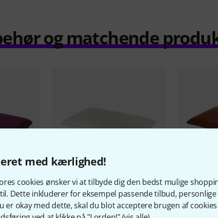
behør og matchende produ
veret med kærlighed!
res cookies ønsker vi at tilbyde dig den bedst mulige shoppi
4
til. Dette inkluderer for eksempel passende tilbud, personli
u er okay med dette, skal du blot acceptere brugen af cookies t
PASSER GARANTERET
PASSER GA
sføring ved at klikke på "I orden!" (
vis alle
).
olstered
Thomann
KB-47 Upholstered
Thomann
K