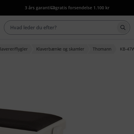
3 års garanti
gratis forsendelse 1.100 kr
Star
laverer/flygler
Klaverbænke og skamler
Thomann
KB-47
edømmelser