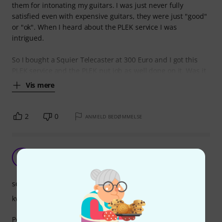
them for intonating my guitars. I was just never fully
satisfied even with expensive guitars, they were just "good"
or "ok". When I heard about the PLEK service I was
intrigued.
So I bought a Squier Telecaster at 300 Euro and I got this
PLEK service and the PLEK nut job as well done on it. Was it
Vis mere
2
0
ANMELD BEDØMMELSE
Super
H
Høffer 02.12.2019
service
kvalitet
Perfekt arbejde