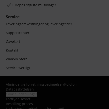
Europas største musiklager
Service
Leveringsomkostninger og leveringstider
Supportcenter
Gavekort
Kontakt
Walk-in Store
Serviceoversigt
Almindelige forretningsbetingelser
/
Kolofon
Databeskyttelsen
Cookie indstillinger
Fortrydelsesret
Bestilling proces
Lovbestemte rettigheder for garanti