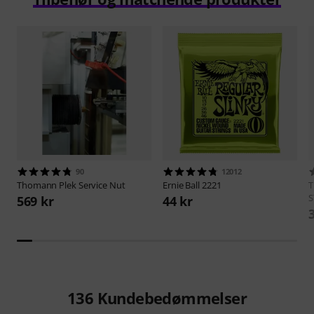
90
12012
Thomann
Plek Service Nut
Ernie Ball
2221
S
569 kr
44 kr
136
Kundebedømmelser