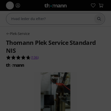
Start 
Plek-Service
Thomann Plek Service Standard
NIS
4.8 ud af 5 stjerner fra 136 kundebedømmelser
(
136
)