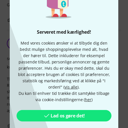
Guitaren er lavet proff
0
0
ANMELD BEDØMMELSE
Serveret med kærlighed!
Top Plek Service
Med vores cookies ønsker vi at tilbyde dig den
J
Joehlers 07.04.2025
bedst mulige shoppingoplevelse med alt, hvad
der hører til. Dette inkluderer for eksempel
service
passende tilbud, personlige annoncer og gemte
kvalitet
præferencer. Hvis du er okay med dette, skal du
blot acceptere brugen af cookies til præferencer,
Thanks to Thomann for a great job on my 1984 Ibanez
statistik og markedsføring ved at klikke på "I
Roadstar! I didn't think a fret levelling was possible but
orden!" (
vis alle
).
shipped the guitar anyway.
Du kan til enhver tid trække dit samtykke tilbage
It was and surpassed all my expectations. I highly
via cookie-indstillingerne (
her
)
recommend your Plek Service and will definitely use it
again.
Lad os gøre det!
0
0
ANMELD BEDØMMELSE