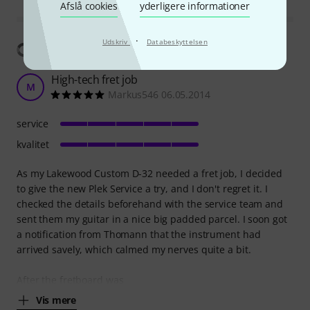
Afslå cookies
yderligere informationer
·
Udskriv
Databeskyttelsen
Vis oversættelse
High-tech fret job
M
Markus546 06.05.2014
service
kvalitet
As my Lakewood Custom D-32 needed a fret job, I decided
to give the new Plek Service a try, and I don't regret it. I
checked the details beforehand with the service team and
sent them my guitar in a nice big padded parcel. I soon got
a notification from Thomann that the instrument had
arrived savely, which calmed my nerves quite a bit.
After the fretboard was
Vis mere