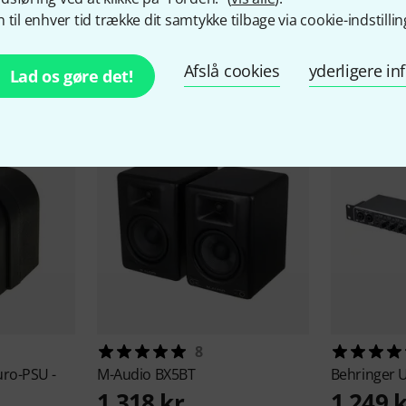
 til enhver tid trække dit samtykke tilbage via cookie-indstillin
behør og matchende produ
Afslå cookies
yderligere i
Lad os gøre det!
8
uro-PSU -
M-Audio
BX5BT
Behringer
1.318 kr
1.249 