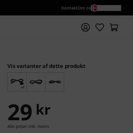
Kontakt
Om os
DA / KR
t søgning med søgeord {searchTerm}
Vis varianter af dette produkt
29
kr
Alle priser inkl. moms