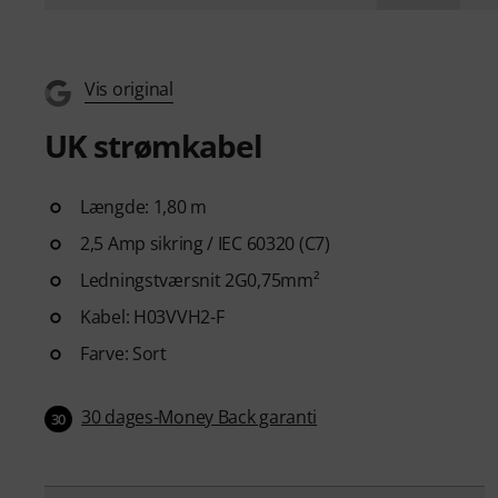
Vis original
UK strømkabel
Længde: 1,80 m
2,5 Amp sikring / IEC 60320 (C7)
Ledningstværsnit 2G0,75mm²
Kabel: H03VVH2-F
Farve: Sort
30 dages-Money Back garanti
30