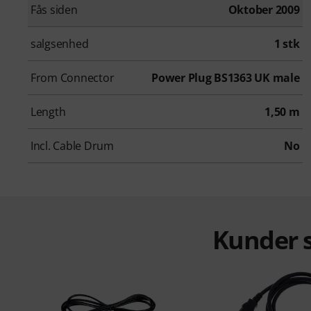
Fås siden
Oktober 2009
salgsenhed
1 stk
From Connector
Power Plug BS1363 UK male
Length
1,50 m
Incl. Cable Drum
No
Kunder s