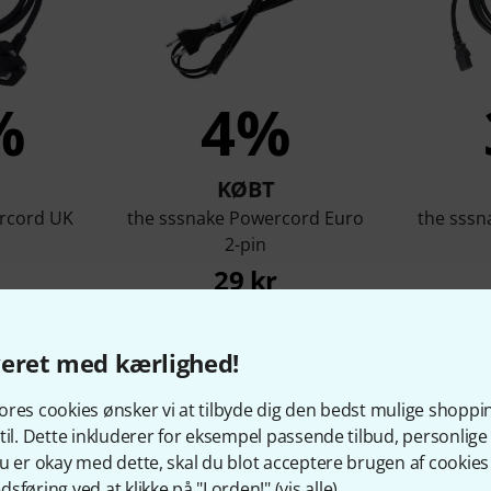
%
4%
KØBT
ercord UK
the sssnake Powercord Euro
the sssn
m
2-pin
29 kr
veret med kærlighed!
Sammenlign
res cookies ønsker vi at tilbyde dig den bedst mulige shoppi
til. Dette inkluderer for eksempel passende tilbud, personli
u er okay med dette, skal du blot acceptere brugen af cookies t
sføring ved at klikke på "I orden!" (
vis alle
).