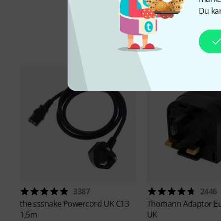
Du kan
Til
3387
2446
the sssnake
Powercord UK C13
Thomann
Adaptor E
1,5m
UK