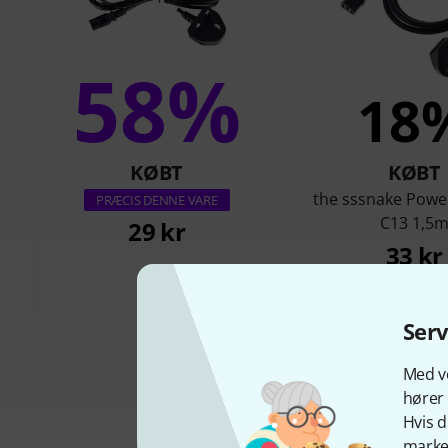
58%
18
KØBT
KØBT
the sssnake Pow
PRÆCIS DENNE VARE
C13 1,5
29 kr
33 kr
Ser
Med vo
hører 
Hvis d
marked