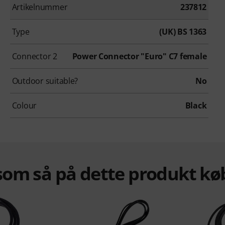
Artikelnummer
237812
Type
(UK) BS 1363
Connector 2
Power Connector "Euro" C7 female
Outdoor suitable?
No
Colour
Black
om så på dette produkt kø