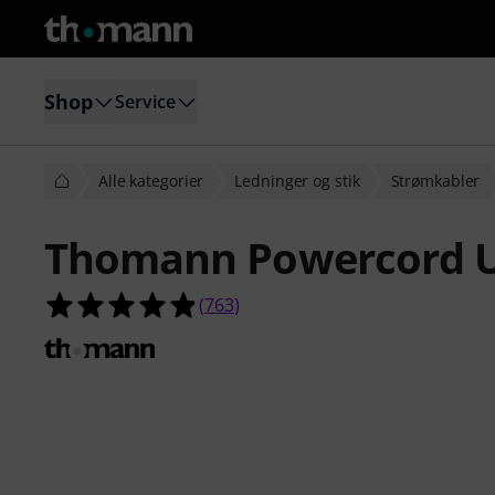
Shop
Service
Alle kategorier
Ledninger og stik
Strømkabler
Thomann Powercord U
4.8 ud af 5 stjerner fra 763 kunde
(
763
)