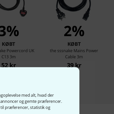
3%
2%
KØBT
KØBT
ake Powercord UK
the sssnake Mains Power
C13 3m
Cable 3m
52 kr
39 kr
ngoplevelse med alt, hvad der
ge annoncer og gemte præferencer.
il præferencer, statistik og