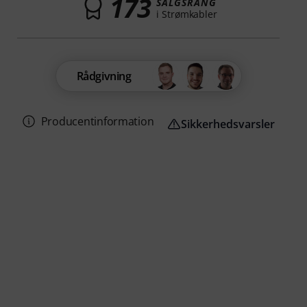
173
SALGSRANG
i Strømkabler
Rådgivning
Producentinformation
Sikkerhedsvarsler