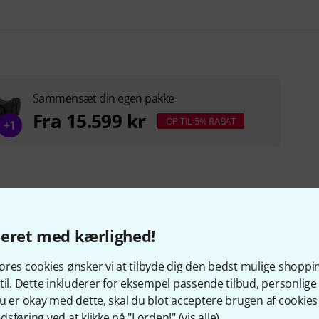
Sammensæt din egen pakke
Fra 15.599 kr
OP TIL 5% RABAT
+1
veret med kærlighed!
res cookies ønsker vi at tilbyde dig den bedst mulige shoppi
til. Dette inkluderer for eksempel passende tilbud, personli
om så på dette produkt kø
u er okay med dette, skal du blot acceptere brugen af cookies t
sføring ved at klikke på "I orden!" (
vis alle
).