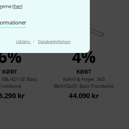
gerne (
her
)
nformationer
·
Udskriv
Databeskyttelsen
6%
4%
KØBT
KØBT
YBL-421 GE Bass
Kühnl & Hoyer .563
Trombone
Bb/F/Gb/D- Bass Trombone
8.290 kr
44.090 kr