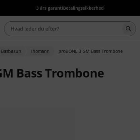
3 års garanti
Betalingssikkerhed
Star
Basbasun
Thomann
proBONE 3 GM Bass Trombone
GM Bass Trombone
dømmelser