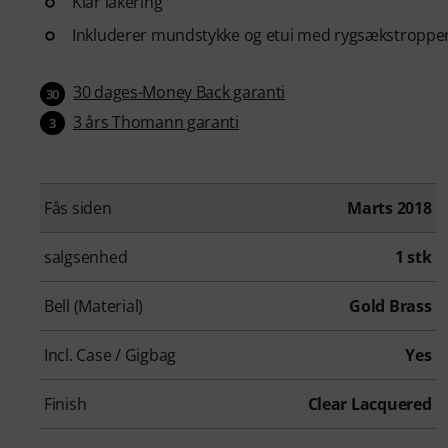
Klar lakering
Inkluderer mundstykke og etui med rygsækstroppe
30 dages-Money Back garanti
30
3 års Thomann garanti
3
Fås siden
Marts 2018
salgsenhed
1 stk
Bell (Material)
Gold Brass
Incl. Case / Gigbag
Yes
Finish
Clear Lacquered