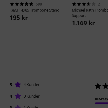
598
2
K&M
14985 Trombone Stand
Michael Rath
Trombo
Support
195 kr
1.169 kr
5
4 Kunder
4
0 Kunder
RESPO
3
1 Kunde