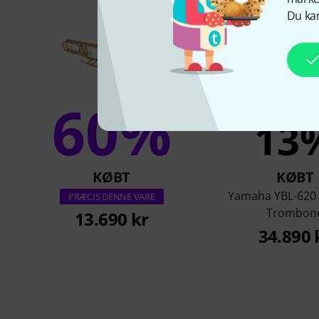
Du kan
60%
13
KØBT
KØBT
Yamaha YBL-620
PRÆCIS DENNE VARE
Trombon
13.690 kr
34.890 