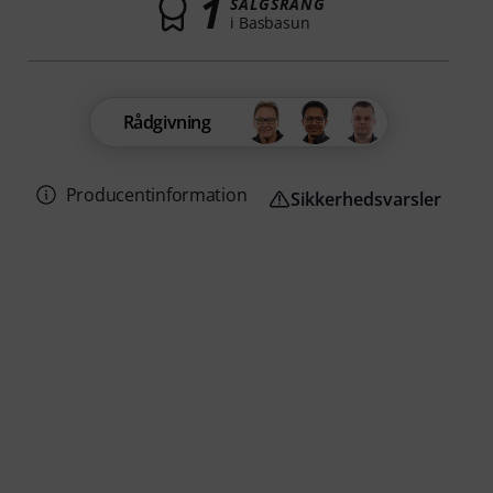
1
SALGSRANG
i Basbasun
Rådgivning
Producentinformation
Sikkerhedsvarsler