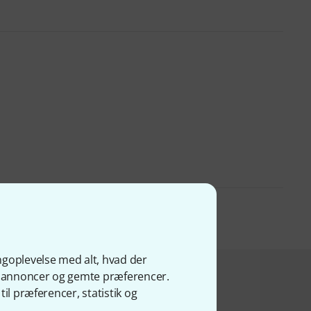
ngoplevelse med alt, hvad der
ge annoncer og gemte præferencer.
bte dette
il præferencer, statistik og