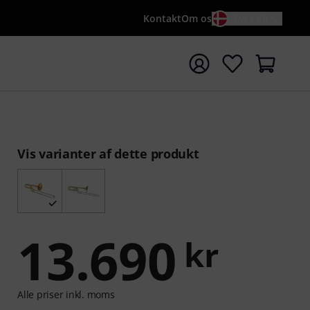
Kontakt
Om os
DA / KR
t søgning med søgeord {searchTerm}
Vis varianter af dette produkt
13.690
kr
Alle priser inkl. moms