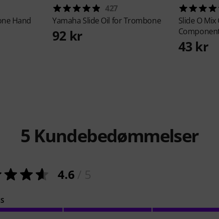
427
ne Hand
Yamaha
Slide Oil for Trombone
Slide O Mix
Component
92 kr
43 kr
5
Kundebedømmelser
4.6
/ 5
NS