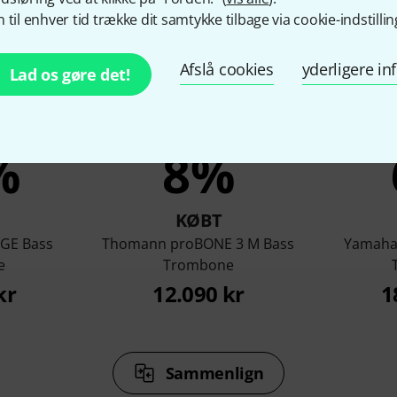
 til enhver tid trække dit samtykke tilbage via cookie-indstillin
Afslå cookies
yderligere i
Lad os gøre det!
%
8%
KØBT
 GE Bass
Thomann proBONE 3 M Bass
Yamaha 
e
Trombone
kr
12.090 kr
1
Sammenlign