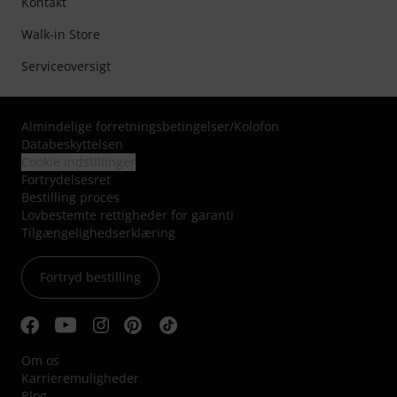
Kontakt
Walk-in Store
Serviceoversigt
Almindelige forretningsbetingelser
/
Kolofon
Databeskyttelsen
Cookie indstillinger
Fortrydelsesret
Bestilling proces
Lovbestemte rettigheder for garanti
Tilgængelighedserklæring
Fortryd bestilling
Om os
Karrieremuligheder
Blog