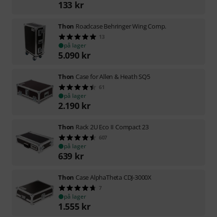
133
kr
Thon
Roadcase Behringer Wing Comp.
13
på lager
5.090
kr
Thon
Case for Allen & Heath SQ5
61
på lager
2.190
kr
Thon
Rack 2U Eco II Compact 23
607
på lager
639
kr
Thon
Case AlphaTheta CDJ-3000X
7
på lager
1.555
kr