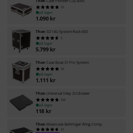
Thon
Case Pioneer CDJ-3000
35
på lager
1.090
kr
Thon
SD 14U System Rack 600
5
på lager
5.799
kr
Thon
Case Bose S1 Pro System
28
på lager
1.111
kr
Thon
Universal Inlay 2U drawer
268
på lager
118
kr
Thon
Mixercase Behringer Wing Comp.
47