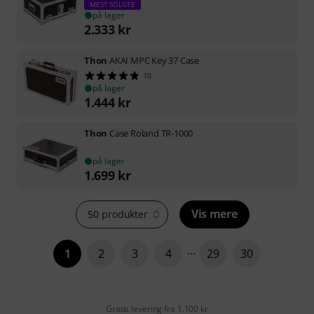
MEST SOLGTE
på lager
2.333
kr
Thon
AKAI MPC Key 37 Case
10
på lager
1.444
kr
Thon
Case Roland TR-1000
på lager
1.699
kr
Vis mere
50 produkter
1
2
3
4
29
30
Gratis levering fra 1.100 kr