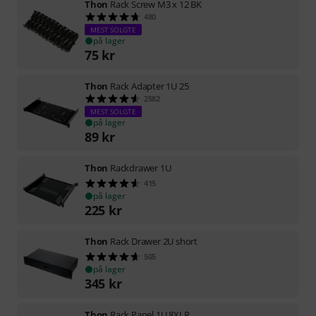
Thon
Rack Screw M3 x 12 BK
480
MEST SOLGTE
på lager
75
kr
Thon
Rack Adapter 1U 25
2582
MEST SOLGTE
på lager
89
kr
Thon
Rackdrawer 1U
415
på lager
225
kr
Thon
Rack Drawer 2U short
505
på lager
345
kr
Thon
Rack Panel 1U 8XLR