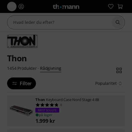
Start 
Thon
Rådgivning
1454
Produkter
·
Filter
Popularitet
Thon
Keyboard Case Nord Stage 4 88
8
MEST SOLGTE
på lager
1.999
kr