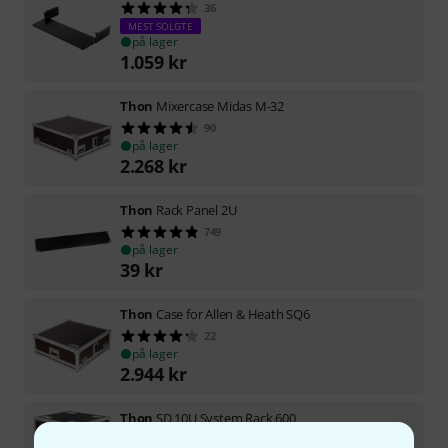
36
MEST SOLGTE
på lager
1.059
kr
Thon
Mixercase Midas M-32
90
på lager
2.268
kr
Thon
Rack Panel 2U
749
på lager
39
kr
Thon
Case for Allen & Heath SQ6
22
på lager
2.944
kr
Thon
SD 10U System Rack 600
3