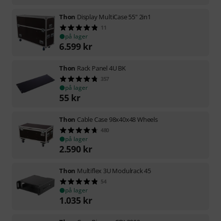
Thon
Display MultiCase 55" 2in1
11
på lager
6.599
kr
Thon
Rack Panel 4U BK
357
på lager
55
kr
Thon
Cable Case 98x40x48 Wheels
480
på lager
2.590
kr
Thon
Multiflex 3U Modulrack 45
54
på lager
1.035
kr