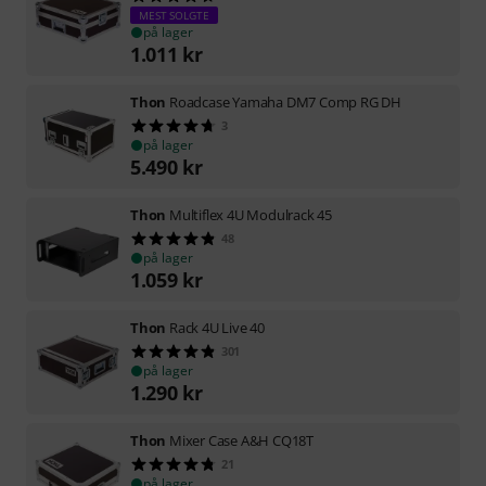
MEST SOLGTE
på lager
1.011
kr
Thon
Roadcase Yamaha DM7 Comp RG DH
3
på lager
5.490
kr
Thon
Multiflex 4U Modulrack 45
48
på lager
1.059
kr
Thon
Rack 4U Live 40
301
på lager
1.290
kr
Thon
Mixer Case A&H CQ18T
21
på lager