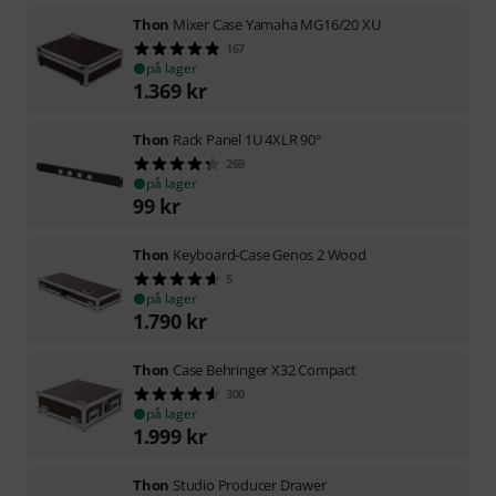
Thon
Mixer Case Yamaha MG16/20 XU
167
på lager
1.369
kr
Thon
Rack Panel 1U 4XLR 90°
269
på lager
99
kr
Thon
Keyboard-Case Genos 2 Wood
5
på lager
1.790
kr
Thon
Case Behringer X32 Compact
300
på lager
1.999
kr
Thon
Studio Producer Drawer