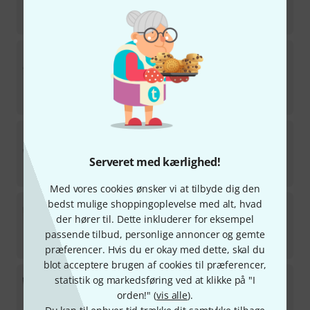
på lager
4.799
kr
Thon
Mixer Case Pioneer DJM A9
11
MEST SOLGTE
på lager
2.159
kr
Thon
Rack Drawer 2U Lockable
229
på lager
Serveret med kærlighed!
469
kr
Med vores cookies ønsker vi at tilbyde dig den
Thon
Mikrostativ Case for 15 Stands
bedst mulige shoppingoplevelse med alt, hvad
der hører til. Dette inkluderer for eksempel
6
på lager
passende tilbud, personlige annoncer og gemte
7.799
kr
præferencer. Hvis du er okay med dette, skal du
blot acceptere brugen af cookies til præferencer,
Thon
Profi Drawer Case
statistik og markedsføring ved at klikke på "I
5
orden!" (
vis alle
).
MEST SOLGTE