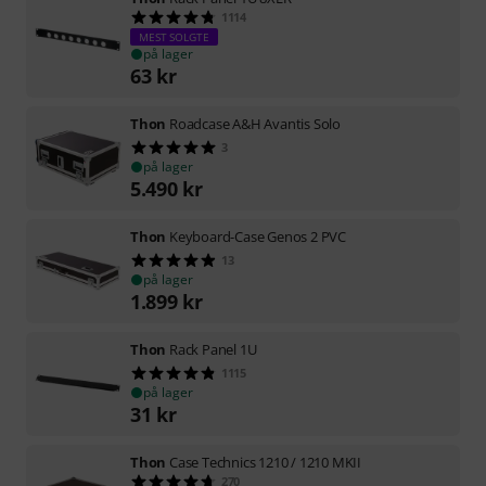
1114
MEST SOLGTE
på lager
63
kr
Thon
Roadcase A&H Avantis Solo
3
på lager
5.490
kr
Thon
Keyboard-Case Genos 2 PVC
13
på lager
1.899
kr
Thon
Rack Panel 1U
1115
på lager
31
kr
Thon
Case Technics 1210 / 1210 MKII
270