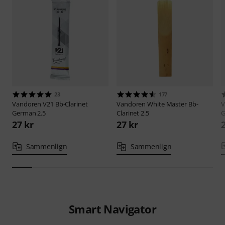
23
177
Vandoren
V21 Bb-Clarinet
Vandoren
White Master Bb-
V
German 2.5
Clarinet 2.5
G
27 kr
27 kr
Sammenlign
Sammenlign
Smart Navigator