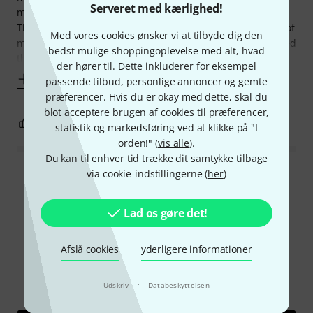
Serveret med kærlighed!
mouthpieces designed for French (Boehm) instruments.
They do, however, work remarkably well on a wide variety of
Med vores cookies ønsker vi at tilbyde dig den
mouthpieces that they were never intended for. I purchased
bedst mulige shoppingoplevelse med alt, hvad
them initially to use with a Germany
der hører til. Dette inkluderer for eksempel
Vis mere
passende tilbud, personlige annoncer og gemte
præferencer. Hvis du er okay med dette, skal du
blot acceptere brugen af cookies til præferencer,
1
1
ANMELD BEDØMMELSE
statistik og markedsføring ved at klikke på "I
orden!" (
vis alle
).
Du kan til enhver tid trække dit samtykke tilbage
via cookie-indstillingerne (
her
)
Læs alle anmeldelser
Lad os gøre det!
Vidste du?
Afslå cookies
yderligere informationer
Alle
Guide
·
Udskriv
Databeskyttelsen