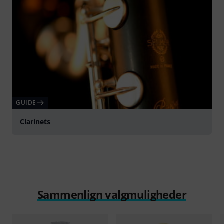
GUIDE
Clarinets
Sammenlign valgmuligheder