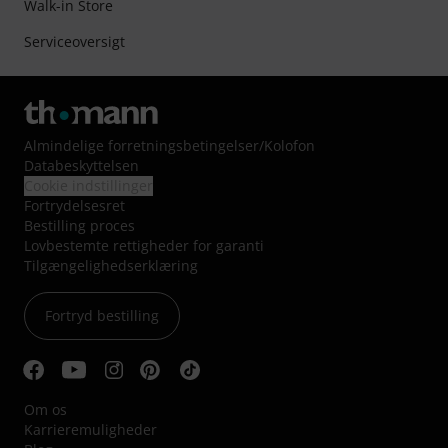
Walk-in Store
Serviceoversigt
Almindelige forretningsbetingelser
/
Kolofon
Databeskyttelsen
Cookie indstillinger
Fortrydelsesret
Bestilling proces
Lovbestemte rettigheder for garanti
Tilgængelighedserklæring
Fortryd bestilling
Om os
Karrieremuligheder