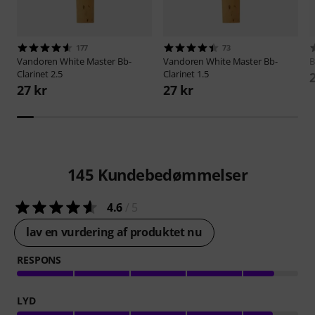
177
73
Vandoren
White Master Bb-
Vandoren
White Master Bb-
B
Clarinet 2.5
Clarinet 1.5
27 kr
27 kr
145
Kundebedømmelser
4.6
/ 5
lav en vurdering af produktet nu
RESPONS
LYD