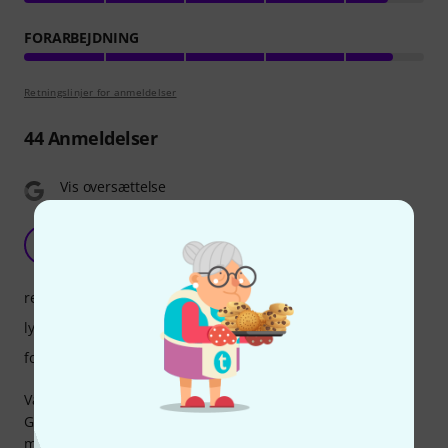
FORARBEJDNING
Retningslinjer for anmeldelser
44
Anmeldelser
Vis oversættelse
A Great Reed
A
Anonym 08.12.2014
respons
lyd
forarbejdning
Vandoren White Master reeds are specifically designed for
German system clarinet mouthpieces, NOT Austrian style
mouthpieces (use Vandoren Black Master) and NOT