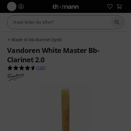
Start 
Blade til bb-klarinet (tysk)
Vandoren White Master Bb-
Clarinet 2.0
4.6 ud af 5 stjerner fra 145 kundebedømmelser
(
145
)