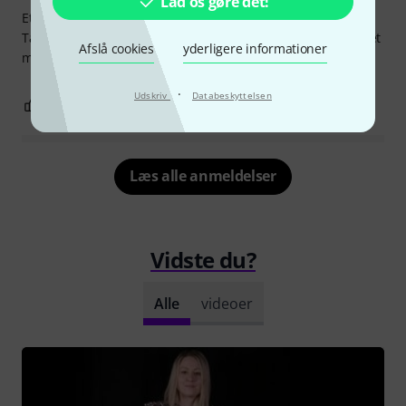
Lad os gøre det!
Et fantastisk begynderinstrument med en kraftfuld bas.
Tangenterne er meget lette at trykke på. For prisen er det et
Afslå cookies
yderligere informationer
meget vellavet instrument.
·
Udskriv
Databeskyttelsen
8
4
ANMELD BEDØMMELSE
Læs alle anmeldelser
Vidste du?
Alle
videoer