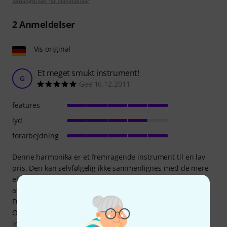
Retningslinjer for anmeldelser
2
Anmeldelser
Vis original
Et meget smukt instrument!
G
Gee 16.12.2011
features
lyd
forarbejdning
Denne harmonika er et fremragende instrument til en lav
pris. Den kan selvfølgelig ikke sammenlignes med de mere
eksklusive instrumenter af denne type, men udførelsen er
af samme høje kvalitet som dens dyrere modstykker.
Funktioner: Tre rækker og tolv basser, plus FEM(!) registre!
Okay, mere er altid muligt, men jeg har set og hørt dyrere
instrumenter med færre funktioner! Lyd: Lyden er