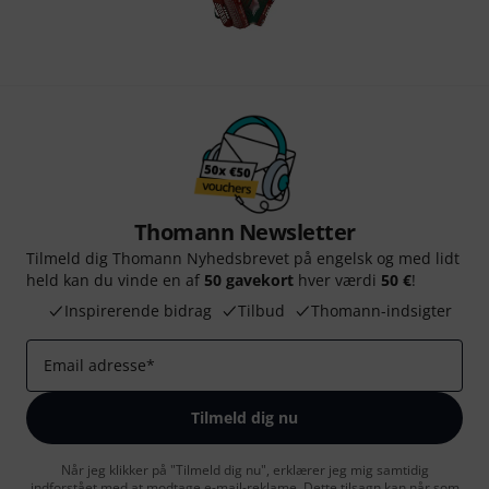
Thomann Newsletter
Tilmeld dig Thomann Nyhedsbrevet på engelsk og med lidt
held kan du vinde en af
50 gavekort
hver værdi
50 €
!
Inspirerende bidrag
Tilbud
Thomann-indsigter
Email adresse
*
Tilmeld dig nu
Når jeg klikker på "Tilmeld dig nu", erklærer jeg mig samtidig
indforstået med at modtage e-mail-reklame. Dette tilsagn kan når som