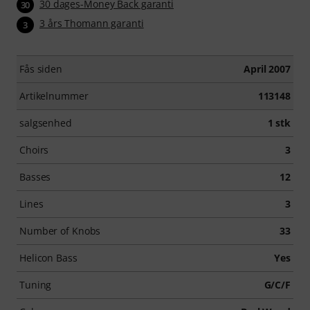
30 dages-Money Back garanti
30
3 års Thomann garanti
3
Fås siden
April 2007
Artikelnummer
113148
salgsenhed
1 stk
Choirs
3
Basses
12
Lines
3
Number of Knobs
33
Helicon Bass
Yes
Tuning
G/C/F