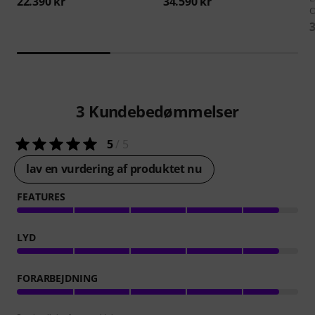
22.390 kr
34.590 kr
O
3
3
Kundebedømmelser
5
/ 5
lav en vurdering af produktet nu
FEATURES
LYD
FORARBEJDNING