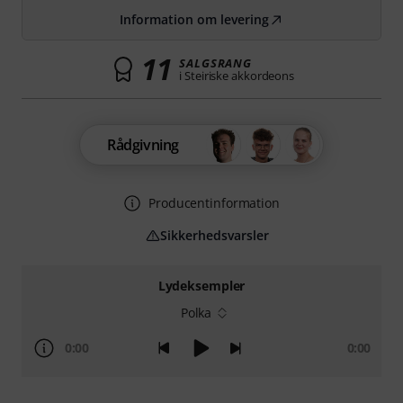
Information om levering
11
SALGSRANG
i Steiriske akkordeons
Rådgivning
Producentinformation
Sikkerhedsvarsler
Lydeksempler
Polka
0:00
0:00