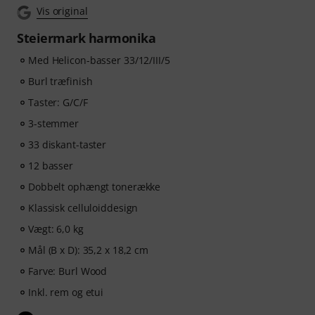
Vis original
Steiermark harmonika
Med Helicon-basser 33/12/III/5
Burl træfinish
Taster: G/C/F
3-stemmer
33 diskant-taster
12 basser
Dobbelt ophængt tonerække
Klassisk celluloiddesign
Vægt: 6,0 kg
Mål (B x D): 35,2 x 18,2 cm
Farve: Burl Wood
Inkl. rem og etui