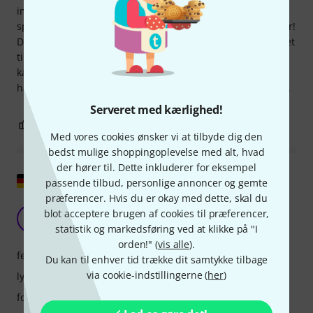
imponerende, simpelthen fyldig, og bassen er fyldig og
sprød. Målgruppe: Enhver, der elsker steiriske harmonikaer!
Den er ideel til begyndere. Weltmeister 620 er især velegnet
til ældre mennesker og børn på grund af sin lette vægt. Jeg
kan også varmt anbefale dette instrument til alle
harmonikaentusiaster, der ønsker at udvide deres samling.
Serveret med kærlighed!
13
6
ANMELD BEDØMMELSE
Med vores cookies ønsker vi at tilbyde dig den
bedst mulige shoppingoplevelse med alt, hvad
der hører til. Dette inkluderer for eksempel
Vis original
passende tilbud, personlige annoncer og gemte
præferencer. Hvis du er okay med dette, skal du
Fantastisk lyd
blot acceptere brugen af cookies til præferencer,
A
Andreas999 24.08.2011
statistik og markedsføring ved at klikke på "I
orden!" (
vis alle
).
features
Du kan til enhver tid trække dit samtykke tilbage
via cookie-indstillingerne (
her
)
lyd
forarbejdning