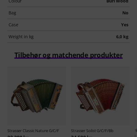
Colour
Burl Wood
Bag
No
Case
Yes
Weight in kg
6,0 kg
Tilbehør og matchende produkter
Strasser
Classic Nature G/C/F
Strasser
Solist G/C/F/Bb
L