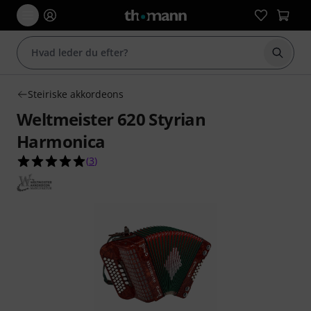
Start 
Steiriske akkordeons
Weltmeister 620 Styrian
Harmonica
5.0 ud af 5 stjerner fra 3 kundebedømmelser
(
3
)