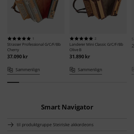
1
2
S
Strasser
Professional G/C/F/Bb
Landerer
Mini Classic G/C/F/Bb
2
Cherry
Olive B
37.090 kr
31.890 kr
Sammenlign
Sammenlign
Smart Navigator
til produktgruppe Steiriske akkordeons