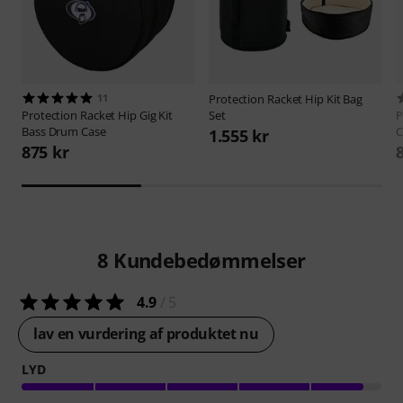
11
Protection Racket
Hip Kit Bag
Protection Racket
Hip Gig Kit
Set
P
Bass Drum Case
C
1.555 kr
875 kr
8
Kundebedømmelser
4.9
/ 5
lav en vurdering af produktet nu
LYD