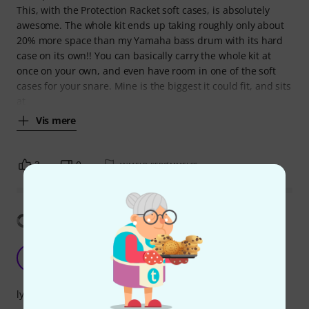
This, with the Protection Racket soft cases, is absolutely
awesome. The whole kit ends up taking roughly only about
20% more space than my Yamaha bass drum with its hard
case on its own!! You can basically carry the whole kit at
once on your own, and even have room in one of the soft
cases for your snare. Mine is the biggest it could fit, and sits
at
Vis mere
3
0
ANMELD BEDØMMELSE
Vis oversættelse
Best portable drum set!
B
Bonzo28 10.09.2024
lyd