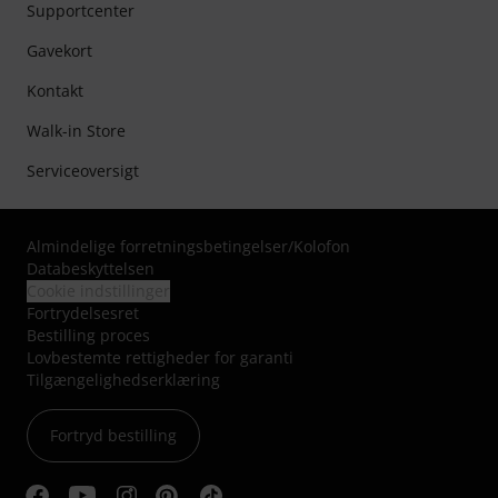
Supportcenter
Gavekort
Kontakt
Walk-in Store
Serviceoversigt
Almindelige forretningsbetingelser
/
Kolofon
Databeskyttelsen
Cookie indstillinger
Fortrydelsesret
Bestilling proces
Lovbestemte rettigheder for garanti
Tilgængelighedserklæring
Fortryd bestilling