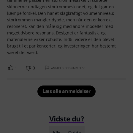
tammerne passer i en stortrommetaske! Vi skiftede
skinnerne undtagen stortrommeskindet, og det gør en
kæmpe forskel. Den har et slagkraftigt volumenniveau;
stortrommen mangler dybde, men når den er korrekt
resoneret, kan den måle sig med andre modeller med
meget dybere resonans. Designet er fantastisk, og
materialerne virker robuste. Indtil videre er den blevet
brugt til et par koncerter, og investeringen har bestemt
været det værd.
1
0
ANMELD BEDØMMELSE
Læs alle anmeldelser
Vidste du?
Alle
Guide