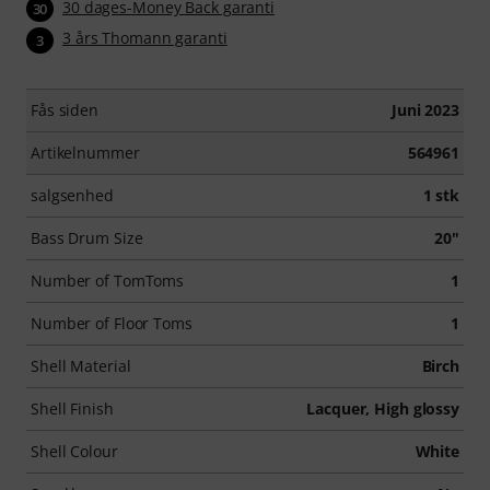
30 dages-Money Back garanti
30
3 års Thomann garanti
3
Fås siden
Juni 2023
Artikelnummer
564961
salgsenhed
1 stk
Bass Drum Size
20"
Number of TomToms
1
Number of Floor Toms
1
Shell Material
Birch
Shell Finish
Lacquer, High glossy
Shell Colour
White