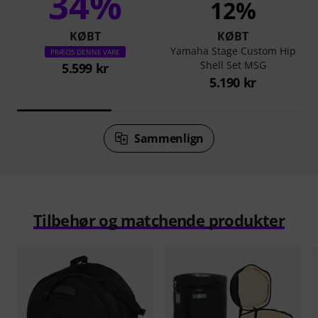
34%
12%
KØBT
KØBT
Yamaha Stage Custom Hip
PRÆCIS DENNE VARE
Shell Set MSG
5.599 kr
5.190 kr
Sammenlign
Tilbehør og matchende produkter