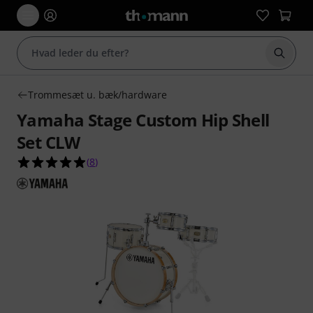
Start 
Trommesæt u. bæk/hardware
Yamaha Stage Custom Hip Shell
Set CLW
4.9 ud af 5 stjerner fra 8 kundebedømmelser
(
8
)