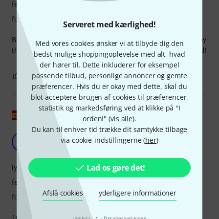
features
forarbejdning
Serveret med kærlighed!
Best thing if you’re moving all the time, there’s one company
Med vores cookies ønsker vi at tilbyde dig den
that sells bags exactly for this drum set, I really recommend!
bedst mulige shoppingoplevelse med alt, hvad
der hører til. Dette inkluderer for eksempel
passende tilbud, personlige annoncer og gemte
4
0
ANMELD BEDØMMELSE
præferencer. Hvis du er okay med dette, skal du
blot acceptere brugen af cookies til præferencer,
statistik og markedsføring ved at klikke på "I
Vis original
orden!" (
vis alle
).
Du kan til enhver tid trække dit samtykke tilbage
Yamaha Stage Custom
via cookie-indstillingerne (
her
)
JL
Jose Lucho 22.05.2024
Lad os gøre det!
lyd
features
Afslå cookies
yderligere informationer
forarbejdning
·
100% birk. Fantastisk lyd, alsidig Yamaha-produktion og
Udskriv
Databeskyttelsen