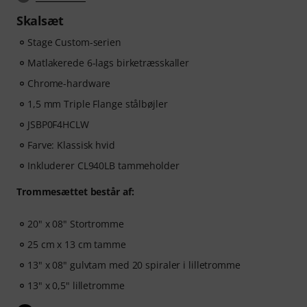
Skalsæt
Stage Custom-serien
Matlakerede 6-lags birketræsskaller
Chrome-hardware
1,5 mm Triple Flange stålbøjler
JSBP0F4HCLW
Farve: Klassisk hvid
Inkluderer CL940LB tammeholder
Trommesættet består af:
20" x 08" Stortromme
25 cm x 13 cm tamme
13" x 08" gulvtam med 20 spiraler i lilletromme
13" x 0,5" lilletromme