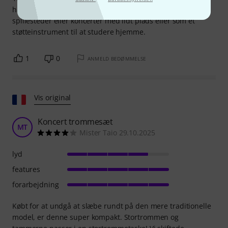
hardware af høj kvalitet. Det er meget værd, hvis dit er
spillesteder eller koncerter med lidt plads eller som et
støtteinstrument til at studere hjemme.
1
0
ANMELD BEDØMMELSE
Vis original
Koncert trommesæt
MT
Mister Taio 29.10.2025
lyd
features
forarbejdning
Købt for at undgå at slæbe rundt på den mere traditionelle
model, er denne super kompakt. Stortrommen og