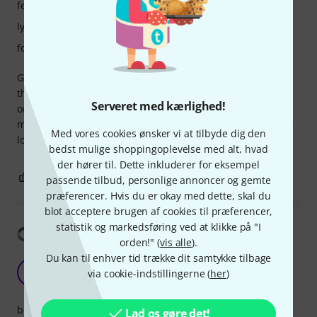
features
lyd
forarbejdning
Got it a few weeks ago and have been testing it here and
there. I am amazed of the sound quality. Recorded an
Serveret med kærlighed!
orchestra rehearsal, crystal clear audio. If you don’t need a
mega large recording system, consider this one. Perfect for
Med vores cookies ønsker vi at tilbyde dig den
local orchestras, bands, music college students.
bedst mulige shoppingoplevelse med alt, hvad
der hører til. Dette inkluderer for eksempel
12
0
ANMELD BEDØMMELSE
passende tilbud, personlige annoncer og gemte
præferencer. Hvis du er okay med dette, skal du
blot acceptere brugen af cookies til præferencer,
statistik og markedsføring ved at klikke på "I
Vis oversættelse
orden!" (
vis alle
).
Du kan til enhver tid trække dit samtykke tilbage
Disappointing and limited
W
via cookie-indstillingerne (
her
)
Whip 10.10.2025
betjening
Lad os gøre det!