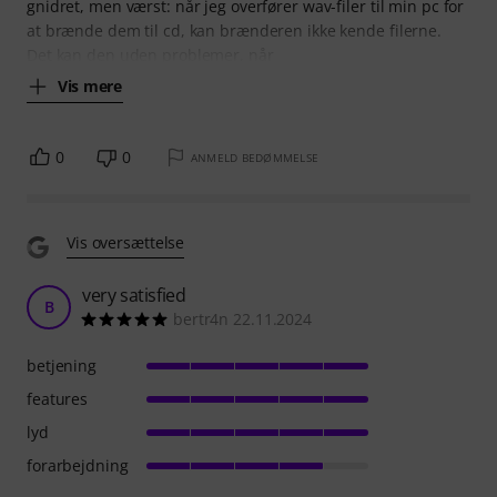
gnidret, men værst: når jeg overfører wav-filer til min pc for
at brænde dem til cd, kan brænderen ikke kende filerne.
Det kan den uden problemer, når
Vis mere
0
0
ANMELD BEDØMMELSE
Vis oversættelse
very satisfied
B
bertr4n 22.11.2024
betjening
features
lyd
forarbejdning