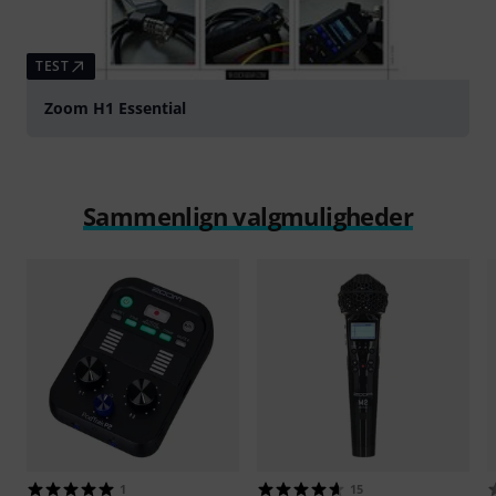
TEST
Zoom H1 Essential
Sammenlign valgmuligheder
1
15