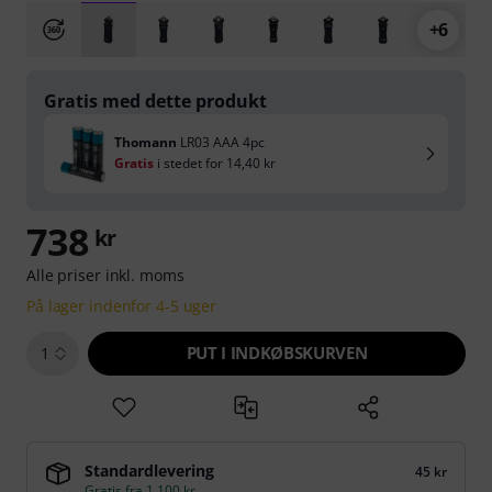
+6
Gratis med dette produkt
Thomann
LR03 AAA 4pc
Gratis
i stedet for
14,40 kr
738
kr
Alle priser inkl. moms
På lager indenfor 4-5 uger
PUT I INDKØBSKURVEN
1
Standardlevering
45 kr
Gratis fra 1.100 kr