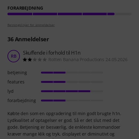
FORARBEJDNING
Retningslinjer for anmeldelser
36
Anmeldelser
Skuffende i forhold til H1n
RB
Rotten Banana Productions 24.05.2026
betjening
features
lyd
forarbejdning
Købte den som en opgradering til min godt brugte h1n.
Lydkvalitet af optagelser er god. Så er det slut med det
gode. Betjening er besværlig, de enkleste kommandoer
kræver mange klik og tryk, displayet er diminutivt og