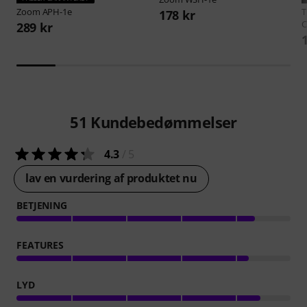
Zoom
APH-1e
178 kr
C
289 kr
51
Kundebedømmelser
4.3
/ 5
lav en vurdering af produktet nu
BETJENING
FEATURES
LYD