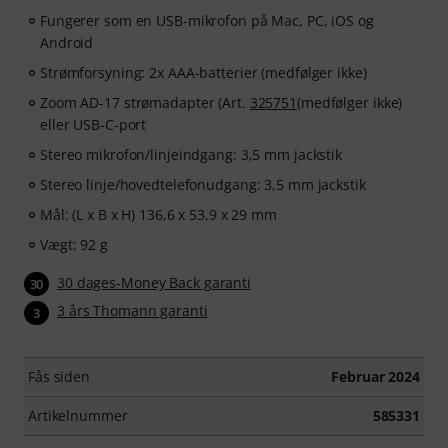
Fungerer som en USB-mikrofon på Mac, PC, iOS og
Android
Strømforsyning: 2x AAA-batterier (medfølger ikke)
Zoom AD-17 strømadapter (Art.
325751
(medfølger ikke)
eller USB-C-port
Stereo mikrofon/linjeindgang: 3,5 mm jackstik
Stereo linje/hovedtelefonudgang: 3,5 mm jackstik
Mål: (L x B x H) 136,6 x 53,9 x 29 mm
Vægt: 92 g
30 dages-Money Back garanti
30
3 års Thomann garanti
3
Fås siden
Februar 2024
Artikelnummer
585331