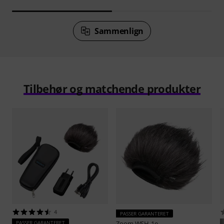
Sammenlign
Tilbehør og matchende produkter
4
PASSER GARANTERET
PASSER GARANTERET
Zoom
WSH-1e