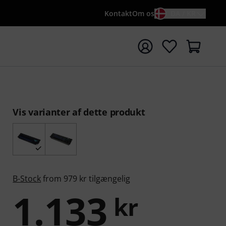
Kontakt
Om os
DA / KR
t søgning med søgeord {searchTerm}
Vis varianter af dette produkt
B-Stock
from 979 kr tilgængelig
1.133
kr