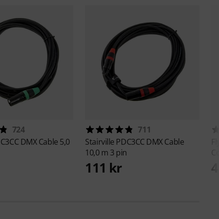
724
711
C3CC DMX Cable 5,0
Stairville
PDC3CC DMX Cable
Fl
10,0 m 3 pin
Co
111 kr
4