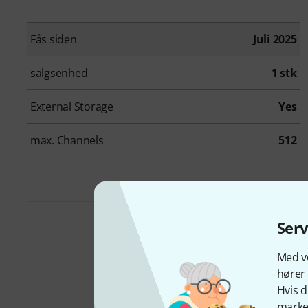
Fås siden
Juli 2025
salgsenhed
1 stk
External Storage
Yes
max. Channels
512
Ser
Pakker &
Med vo
hører 
tilbud
Hvis d
marked