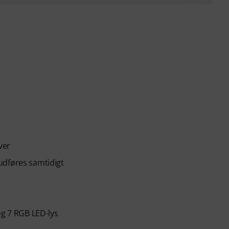
ver
n udføres samtidigt
og 7 RGB LED-lys