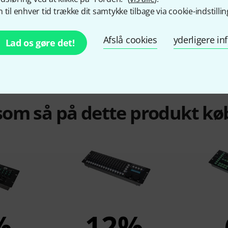
 til enhver tid trække dit samtykke tilbage via cookie-indstillin
Afslå cookies
yderligere i
Lad os gøre det!
om så på dette produkt kø
%
12%