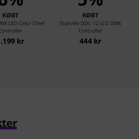
KØBT
KØBT
DMX LED Color Chief
Stairville DDC-12 LCD DMX
Controller
Controller
.199 kr
444 kr
kter