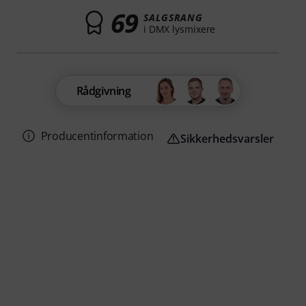
69
SALGSRANG
i DMX lysmixere
Rådgivning
Producentinformation
Sikkerhedsvarsler