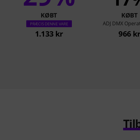
KØBT
KØBT
ADJ DMX Opera
PRÆCIS DENNE VARE
1.133 kr
966 k
Til