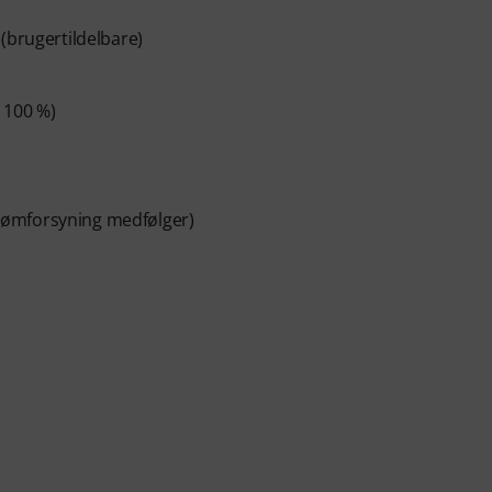
(brugertildelbare)
 100 %)
rømforsyning medfølger)