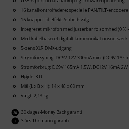
USB-A-port til databackup og firmwareopdatering
16 kanalkontrolfadere: specielle PAN/TILT-encodere 
16 knapper til effekt-/enhedsvalg
Integreret mikrofon med justerbar følsomhed (0 % -
Med kabelbaseret digitalt kommunikationsnetværk
5-bens XLR DMX-udgang
Strømforsyning: DC9V 12V 300mA min. (DC9V 1A st
Strømforbrug: DC9V 165mA 1,5W, DC12V 16mA 2W
Højde: 3 U
Mål (L x B x H): 14 x 48 x 69 mm
Vægt: 2,13 kg
30 dages-Money Back garanti
30
3 års Thomann garanti
3