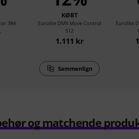
KØBT
tor 384
Eurolite DMX Move Control
Eurolite 
512
r
1.111 kr
1
Sammenlign
behør og matchende produ