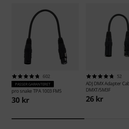
602
52
ADJ
DMX Adapter Cab
PASSER GARANTERET
DMXT/5M3F
pro snake
TPA 1003 FM5
26 kr
30 kr