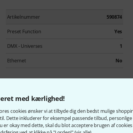
Artikelnummer
590874
Preset Function
Yes
DMX - Universes
1
Ethernet
No
veret med kærlighed!
res cookies ønsker vi at tilbyde dig den bedst mulige shoppi
ADJ DMX FX512 B-Stock
til. Dette inkluderer for eksempel passende tilbud, personli
Hhv. med lette brugsspor
u er okay med dette, skal du blot acceptere brugen af cookies t
979 kr
sføring ved at klikke på "I orden!" (
vis alle
).