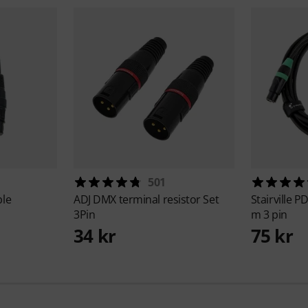
501
le
ADJ
DMX terminal resistor Set
Stairville
PD
3Pin
m 3 pin
34 kr
75 kr