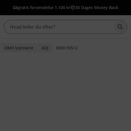
gratis forsendelse 1.100 kr
30 Dages Money Back
Star
DMX lysmixere
ADJ
DMX FX512
dømmelser