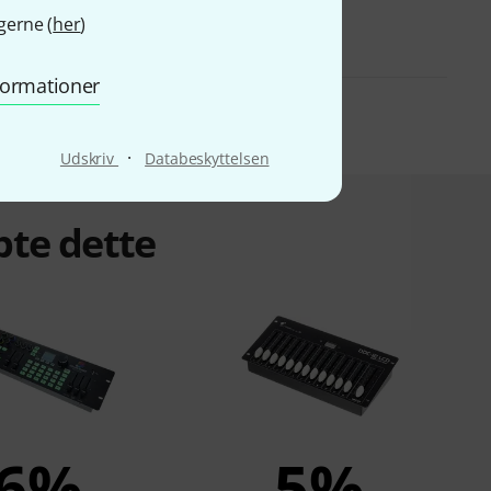
gerne (
her
)
nformationer
·
Udskriv
Databeskyttelsen
bte dette
6%
5%