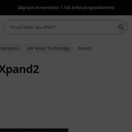
gratis forsendelse 1.100 kr
Betalingssikkerhed
Star
r/samplere
AIR Music Technology
Xpand2
 Xpand2
bedømmelser