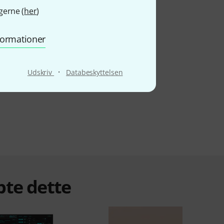
gerne (
her
)
nformationer
·
Udskriv
Databeskyttelsen
bte dette