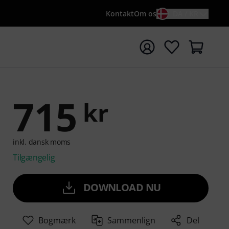
Kontakt
Om os
DA / KR
t søgning med søgeord {searchTerm}
715
kr
inkl. dansk moms
Tilgængelig
DOWNLOAD NU
Bogmærk
Sammenlign
Del