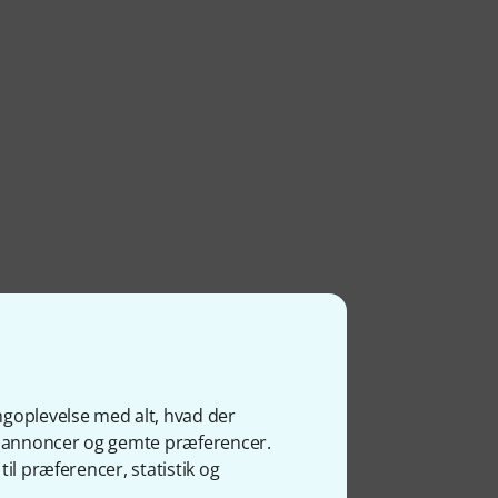
ngoplevelse med alt, hvad der
ge annoncer og gemte præferencer.
il præferencer, statistik og