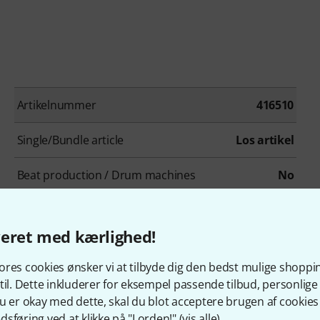
Artikelnummer
416510
Single/Bundle article
Los artikel
Beat production / Drum machines
No
Cinematic / Effects
No
veret med kærlighed!
Drums / Percussion
No
res cookies ønsker vi at tilbyde dig den bedst mulige shoppi
Ethno / Folk
No
til. Dette inkluderer for eksempel passende tilbud, personli
u er okay med dette, skal du blot acceptere brugen af cookies t
Loops/Construction-Kits
No
sføring ved at klikke på "I orden!" (
vis alle
).