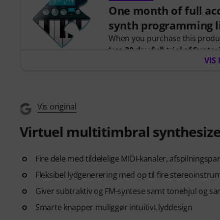
One month of full acc
synth programming l
When you purchase this prod
free
30-day full trial of Syntor
VIS
programming.
Instead of just watching videos
instant feedback as you learn h
together to create real patches
Vis original
Your personal voucher code will
Virtuel multitimbral synthesiz
credit card required. The trial 
Fire dele med tildelelige MIDI-kanaler, afspilningspa
Fleksibel lydgenerering med op til fire stereoinstr
Giver subtraktiv og FM-syntese samt tonehjul og sa
Smarte knapper muliggør intuitivt lyddesign