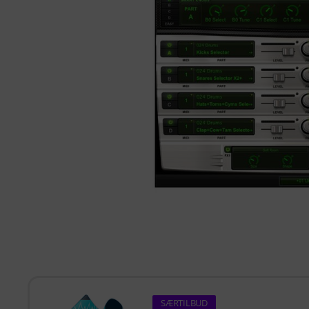
SÆRTILBUD