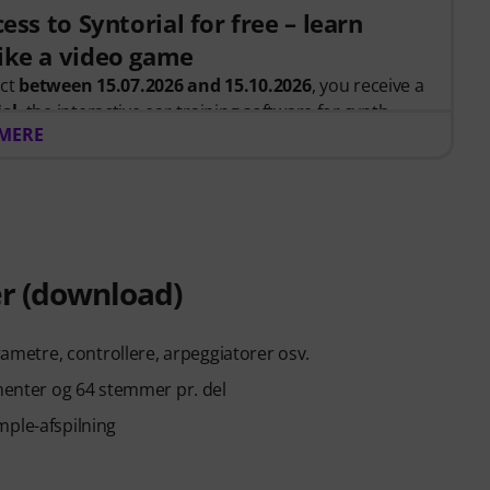
ess to Syntorial for free – learn
ike a video game
uct
between 15.07.2026 and 15.10.2026
, you receive a
ial
, the interactive ear-training software for synth
 MERE
, you recreate leads, basses, pads and more. Get
ow oscillators, filters, modulation and effects work
.
 be sent automatically by e-mail after your order. No
er (download)
ends automatically after expiry.
rametre, controllere, arpeggiatorer osv.
umenter og 64 stemmer pr. del
mple-afspilning