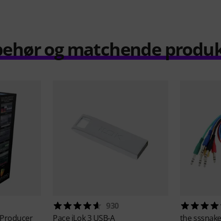
behør og matchende produ
930
 Producer
Pace
iLok 3 USB-A
the sssnak