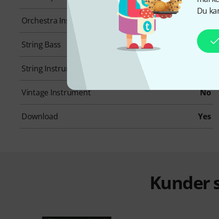
Du kan
Orchestra Instruments
No
String Bass
No
String Instruments
No
Vintage Instrument
No
Download
Yes
Kunder s