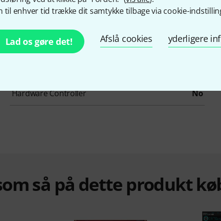
 til enhver tid trække dit samtykke tilbage via cookie-indstillin
Organs
No
Afslå cookies
yderligere i
Lad os gøre det!
Sampler
No
Synthesizer
Yes
Hardware Controller
No
om så på dette produkt kø