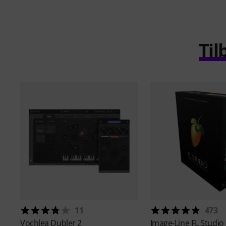
Til
11
473
Vochlea
Dubler 2
Image-Line
FL Studio