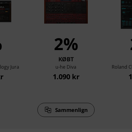
%
2%
KØBT
logy Jura
u-he Diva
Roland C
kr
1.090 kr
1
Sammenlign