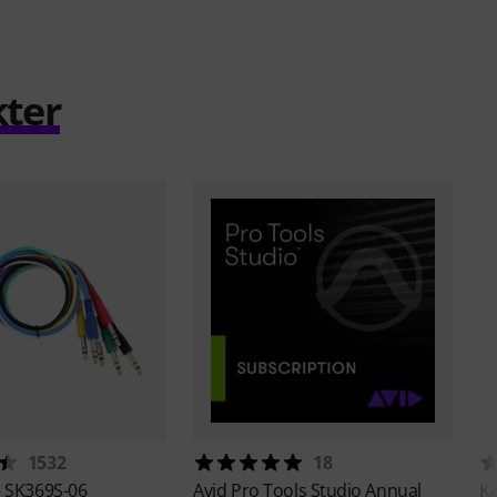
kter
1532
18
e
SK369S-06
Avid
Pro Tools Studio Annual
K