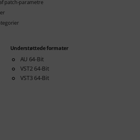
af patch-parametre
per
ategorier
Understøttede formater
AU 64-Bit
VST2 64-Bit
VST3 64-Bit