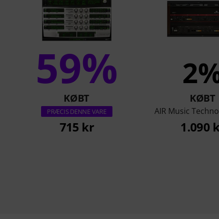
59%
2
KØBT
KØBT
AIR Music Techno
PRÆCIS DENNE VARE
715 kr
1.090 