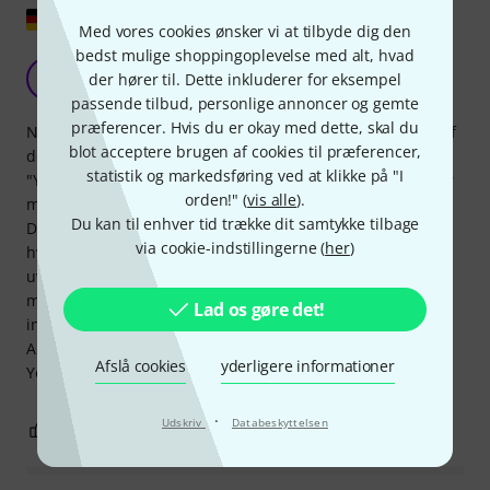
Vis original
Med vores cookies ønsker vi at tilbyde dig den
bedst mulige shoppingoplevelse med alt, hvad
Den nye rigtige bog bind 1
SJ
der hører til. Dette inkluderer for eksempel
Sebastian J. 16.10.2009
passende tilbud, personlige annoncer og gemte
præferencer. Hvis du er okay med dette, skal du
New Real Book bind 1 indeholder et fremragende udvalg af
blot acceptere brugen af cookies til præferencer,
de vigtigste jazzstandarder. "All of Me" er anført først, og
statistik og markedsføring ved at klikke på "I
"Yesterdays" er sidst. Stykkernes harmoniske struktur giver
orden!" (
vis alle
).
meget mening og er sandsynligvis meget lig originalerne.
Du kan til enhver tid trække dit samtykke tilbage
Der er ingen mærkelige reharmoniseringer i denne bog,
via cookie-indstillingerne (
her
)
hvilket måske lyder trendy for mange stykker, men er
uvigtigt for at lære stykket. Jeg kan også rigtig godt lide den
musikalske notation i bogen. Følgende klassikere er også
Lad os gøre det!
inkluderet: "Autumn Leaves", "Misty", "There Will Never Be
Another You", "Beautiful Love", "Skylark" og "All the Things
Afslå cookies
yderligere informationer
You Are".
·
Udskriv
Databeskyttelsen
7
0
ANMELD BEDØMMELSE