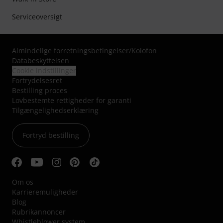
Serviceoversigt
Almindelige forretningsbetingelser
/
Kolofon
Databeskyttelsen
Cookie indstillinger
Fortrydelsesret
Bestilling proces
Lovbestemte rettigheder for garanti
Tilgængelighedserklæring
Fortryd bestilling
Om os
Karrieremuligheder
Blog
Rubrikannoncer
Whistleblower system