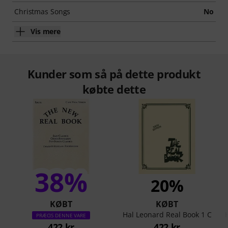
Christmas Songs
No
Vis mere
Kunder som så på dette produkt
købte dette
38%
20%
KØBT
KØBT
Hal Leonard Real Book 1 C
PRÆCIS DENNE VARE
422 kr
422 kr