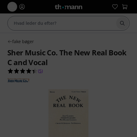
Start 
fake bøger
Sher Music Co. The New Real Book
C and Vocal
4.4 ud af 5 stjerner fra 5 kundebedømmelser
(
5
)