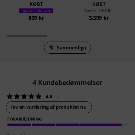
KØBT
KØBT
Axxent CP100s
PRÆCIS DENNE VARE
899 kr
3.599 kr
Sammenlign
4
Kundebedømmelser
4.8
/ 5
lav en vurdering af produktet nu
FORARBEJDNING