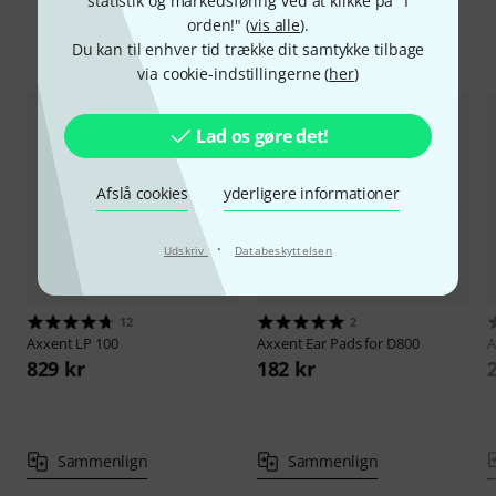
statistik og markedsføring ved at klikke på "I
orden!" (
vis alle
).
Sammenlign valgmuligheder
Du kan til enhver tid trække dit samtykke tilbage
via cookie-indstillingerne (
her
)
Lad os gøre det!
Afslå cookies
yderligere informationer
·
Udskriv
Databeskyttelsen
12
2
Axxent
LP 100
Axxent
Ear Pads for D800
A
829 kr
182 kr
Sammenlign
Sammenlign