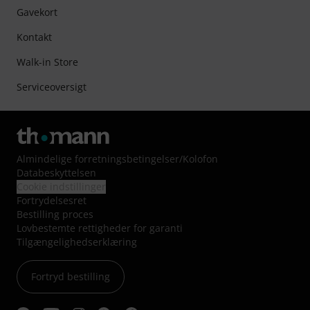
Gavekort
Kontakt
Walk-in Store
Serviceoversigt
Almindelige forretningsbetingelser
/
Kolofon
Databeskyttelsen
Cookie indstillinger
Fortrydelsesret
Bestilling proces
Lovbestemte rettigheder for garanti
Tilgængelighedserklæring
Fortryd bestilling