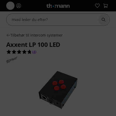
Start 
Tilbehør til intercom systemer
Axxent LP 100 LED
4.8 ud af 5 stjerner fra 4 kundebedømmelser
(
4
)