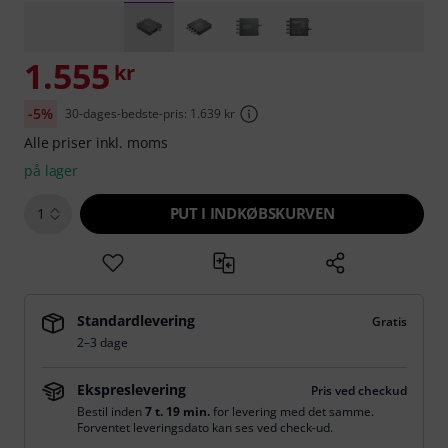
1.555
kr
-5%
30-dages-bedste-pris: 1.639 kr
Alle priser inkl. moms
på lager
PUT I INDKØBSKURVEN
1
Standardlevering
Gratis
2–3 dage
Ekspreslevering
Pris ved checkud
Bestil inden
7 t. 19 min.
for levering med det samme.
Forventet leveringsdato kan ses ved check-ud.