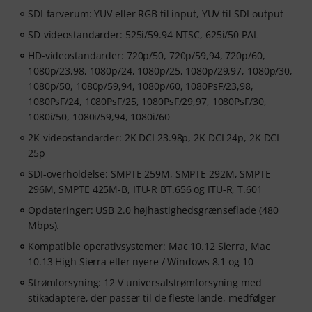
SDI-farverum: YUV eller RGB til input, YUV til SDI-output
SD-videostandarder: 525i/59.94 NTSC, 625i/50 PAL
HD-videostandarder: 720p/50, 720p/59,94, 720p/60,
1080p/23,98, 1080p/24, 1080p/25, 1080p/29,97, 1080p/30,
1080p/50, 1080p/59,94, 1080p/60, 1080PsF/23,98,
1080PsF/24, 1080PsF/25, 1080PsF/29,97, 1080PsF/30,
1080i/50, 1080i/59,94, 1080i/60
2K-videostandarder: 2K DCI 23.98p, 2K DCI 24p, 2K DCI
25p
SDI-overholdelse: SMPTE 259M, SMPTE 292M, SMPTE
296M, SMPTE 425M-B, ITU-R BT.656 og ITU-R, T.601
Opdateringer: USB 2.0 højhastighedsgrænseflade (480
Mbps).
Kompatible operativsystemer: Mac 10.12 Sierra, Mac
10.13 High Sierra eller nyere / Windows 8.1 og 10
Strømforsyning: 12 V universalstrømforsyning med
stikadaptere, der passer til de fleste lande, medfølger