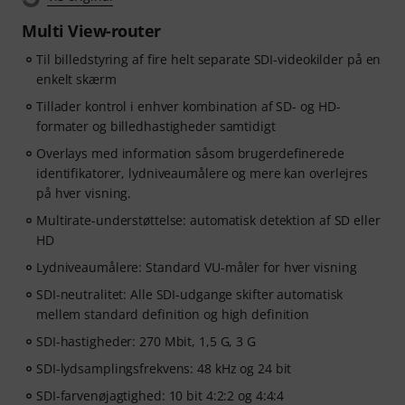
Multi View-router
Til billedstyring af fire helt separate SDI-videokilder på en
enkelt skærm
Tillader kontrol i enhver kombination af SD- og HD-
formater og billedhastigheder samtidigt
Overlays med information såsom brugerdefinerede
identifikatorer, lydniveaumålere og mere kan overlejres
på hver visning.
Multirate-understøttelse: automatisk detektion af SD eller
HD
Lydniveaumålere: Standard VU-måler for hver visning
SDI-neutralitet: Alle SDI-udgange skifter automatisk
mellem standard definition og high definition
SDI-hastigheder: 270 Mbit, 1,5 G, 3 G
SDI-lydsamplingsfrekvens: 48 kHz og 24 bit
SDI-farvenøjagtighed: 10 bit 4:2:2 og 4:4:4