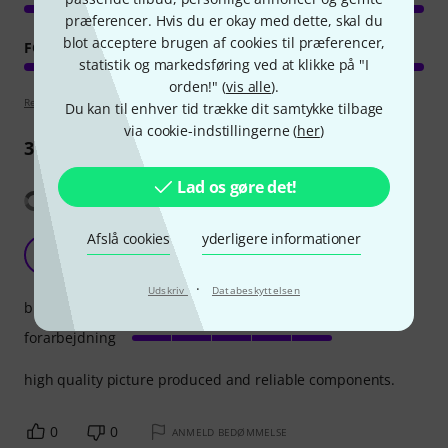
præferencer. Hvis du er okay med dette, skal du
blot acceptere brugen af cookies til præferencer,
FORARBEJDNING
statistik og markedsføring ved at klikke på "I
orden!" (
vis alle
).
Retningslinjer for anmeldelser
Du kan til enhver tid trække dit samtykke tilbage
via cookie-indstillingerne (
her
)
3
Anmeldelser
Lad os gøre det!
Vis oversættelse
Afslå cookies
yderligere informationer
does what it says on the tin
P
Pat7517 27.01.2024
·
Udskriv
Databeskyttelsen
billede/lyd
forarbejdning
high quality picture produced and reliable components.
0
0
ANMELD BEDØMMELSE