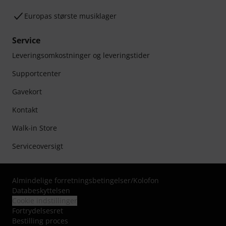
Europas største musiklager
Service
Leveringsomkostninger og leveringstider
Supportcenter
Gavekort
Kontakt
Walk-in Store
Serviceoversigt
Almindelige forretningsbetingelser
/
Kolofon
Databeskyttelsen
Cookie indstillinger
Fortrydelsesret
Bestilling proces