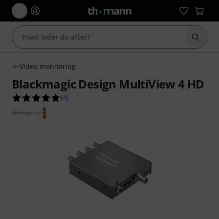
Start 
Video monitoring
Blackmagic Design MultiView 4 HD
5.0 ud af 5 stjerner fra 4 kundebedømmelser
(
4
)