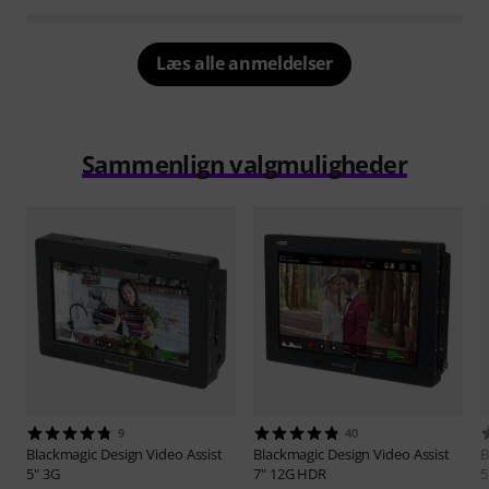
Læs alle anmeldelser
Sammenlign valgmuligheder
9
40
Blackmagic Design
Video Assist
Blackmagic Design
Video Assist
B
5" 3G
7" 12G HDR
5