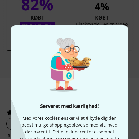
82%
4%
KØBT
KØBT
Blackmagic Design Video
PRÆCIS DENNE VARE
Assist 5" 3G
1.555 kr
2.555 kr
Sammenlign
4
Kundebedømmelser
Serveret med kærlighed!
5
/ 5
Med vores cookies ønsker vi at tilbyde dig den
lav en vurdering af produktet nu
bedst mulige shoppingoplevelse med alt, hvad
der hører til. Dette inkluderer for eksempel
BILLEDE/LYD
passende tilbud, personlige annoncer og gemte