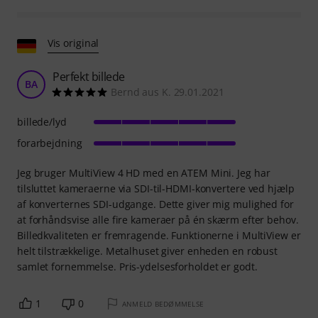
Vis original
Perfekt billede
BA
Bernd aus K. 29.01.2021
billede/lyd
forarbejdning
Jeg bruger MultiView 4 HD med en ATEM Mini. Jeg har
tilsluttet kameraerne via SDI-til-HDMI-konvertere ved hjælp
af konverternes SDI-udgange. Dette giver mig mulighed for
at forhåndsvise alle fire kameraer på én skærm efter behov.
Billedkvaliteten er fremragende. Funktionerne i MultiView er
helt tilstrækkelige. Metalhuset giver enheden en robust
samlet fornemmelse. Pris-ydelsesforholdet er godt.
1
0
ANMELD BEDØMMELSE