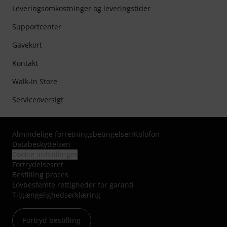
Leveringsomkostninger og leveringstider
Supportcenter
Gavekort
Kontakt
Walk-in Store
Serviceoversigt
Almindelige forretningsbetingelser
/
Kolofon
Databeskyttelsen
Cookie indstillinger
Fortrydelsesret
Bestilling proces
Lovbestemte rettigheder for garanti
Tilgængelighedserklæring
Fortryd bestilling