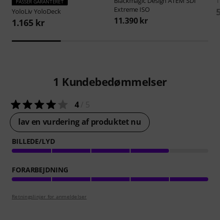
Blackmagic Design
ATEM SDI
PASSER GARANTERET
Extreme ISO
YoloLiv
YoloDeck
11.390 kr
1.165 kr
1
Kundebedømmelser
4
/ 5
lav en vurdering af produktet nu
BILLEDE/LYD
FORARBEJDNING
Retningslinjer for anmeldelser