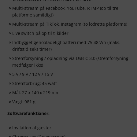
Multi-stream på Facebook, YouTube, RTMP (op til tre
platforme samtidigt)
Multi-stream på TikTok, Instagram (to lodrette platforme)
Live switch på op til ti kilder
Indbygget genopladeligt batteri med 75,48 Wh (maks.
driftstid seks timer)
Strømforsyning / opladning via USB-C 3.0 (strømforsyning
medfølger ikke)
5 V / 9 V / 12 V / 15 V
Strømforbrug: 45 watt
Mål: 27 x 140 x 219 mm
Vægt: 981 g
Softwarefunktioner:
Invitation af gæster
Chroma key (Greenscreen)