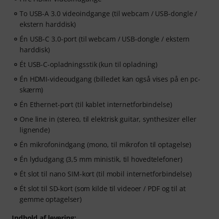
To USB-A 3.0 videoindgange (til webcam / USB-dongle /
ekstern harddisk)
Én USB-C 3.0-port (til webcam / USB-dongle / ekstern
harddisk)
Ét USB-C-opladningsstik (kun til opladning)
Én HDMI-videoudgang (billedet kan også vises på en pc-
skærm)
Én Ethernet-port (til kablet internetforbindelse)
One line in (stereo, til elektrisk guitar, synthesizer eller
lignende)
Én mikrofonindgang (mono, til mikrofon til optagelse)
Én lydudgang (3,5 mm ministik, til hovedtelefoner)
Ét slot til nano SIM-kort (til mobil internetforbindelse)
Ét slot til SD-kort (som kilde til videoer / PDF og til at
gemme optagelser)
Indhold af levering: