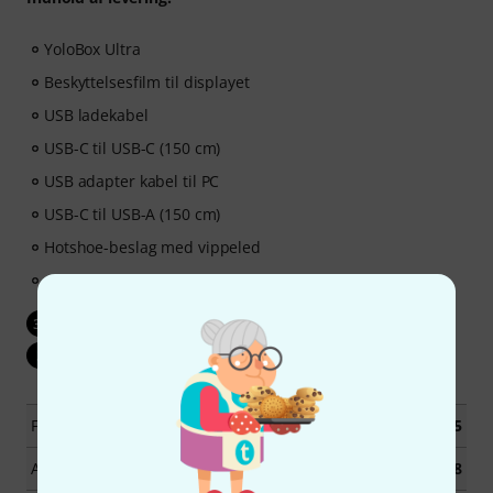
YoloBox Ultra
Beskyttelsesfilm til displayet
USB ladekabel
USB-C til USB-C (150 cm)
USB adapter kabel til PC
USB-C til USB-A (150 cm)
Hotshoe-beslag med vippeled
unbraconøgle
30 dages-Money Back garanti
30
3 års Thomann garanti
3
Fås siden
Januar 2025
Artikelnummer
610068