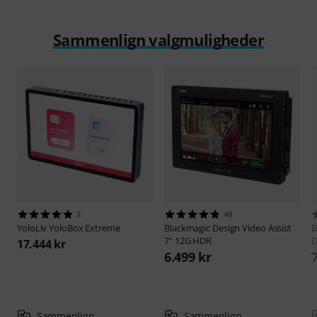
Sammenlign valgmuligheder
3
40
YoloLiv
YoloBox Extreme
Blackmagic Design
Video Assist
B
7" 12G HDR
D
17.444 kr
6.499 kr
Sammenlign
Sammenlign