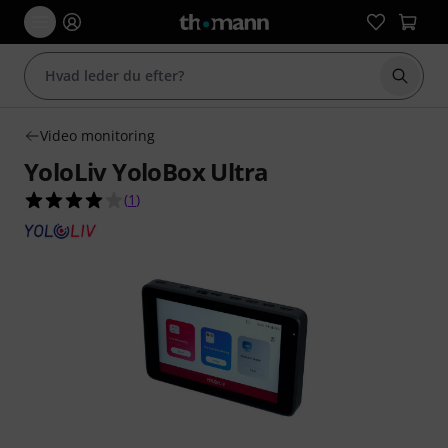
Start 
Video monitoring
YoloLiv YoloBox Ultra
4.0 ud af 5 stjerner fra 1 kundebedømmelser
(
1
)