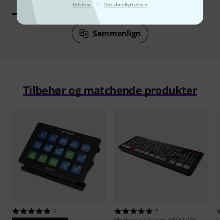
·
Udskriv
Databeskyttelsen
Sammenlign
Tilbehør og matchende produkter
2
7