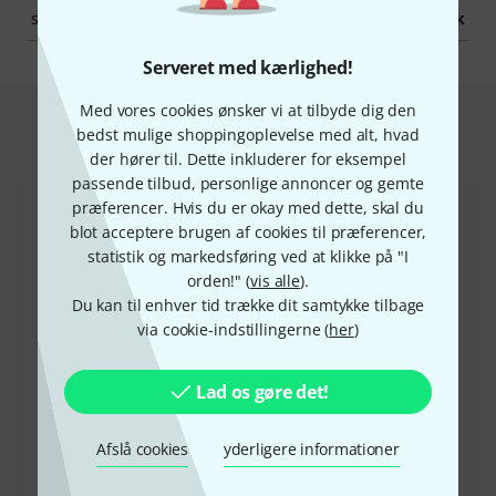
salgsenhed
1 stk
Serveret med kærlighed!
Med vores cookies ønsker vi at tilbyde dig den
Kunder som så på dette produkt
bedst mulige shoppingoplevelse med alt, hvad
købte dette
der hører til. Dette inkluderer for eksempel
passende tilbud, personlige annoncer og gemte
præferencer. Hvis du er okay med dette, skal du
blot acceptere brugen af cookies til præferencer,
statistik og markedsføring ved at klikke på "I
orden!" (
vis alle
).
Du kan til enhver tid trække dit samtykke tilbage
via cookie-indstillingerne (
her
)
46%
14%
Lad os gøre det!
KØBT
KØBT
YoloLiv YoloBox Extreme
PRÆCIS DENNE VARE
Afslå cookies
yderligere informationer
11.890 kr
17.444 kr