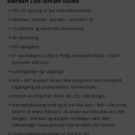
Bærbart Live Stream Studio
Alt-i-én løsning til live videoudsendelser
Switcher, monitor, encoder, recorder i ét
Til lodrette og vandrette livestreams
4K streaming
ISO optagelse
8" touchskærm (1200 x 1920p, kontrastforhold: 1.500:1,
lysstyrke: 650 nits)
Lydindgange og -udgange
NDI + SRT support (licens ikke integreret som standard;
tilgængelig på producentens hjemmeside)
Stream via Ethernet, Wi-Fi, 4G LTE, USB Dongle
Netværksbinding med op til tre SIM-kort + Wifi + Ethernet
(slot til et mikro-SIM-kort, de andre kan tilsluttes via USB-
dongler. SIM-kort og dongler medfølger ikke; den
nødvendige cloud-tjeneste skal bestilles via YoloLiv).
Understøttede formater: H.264 & H.265