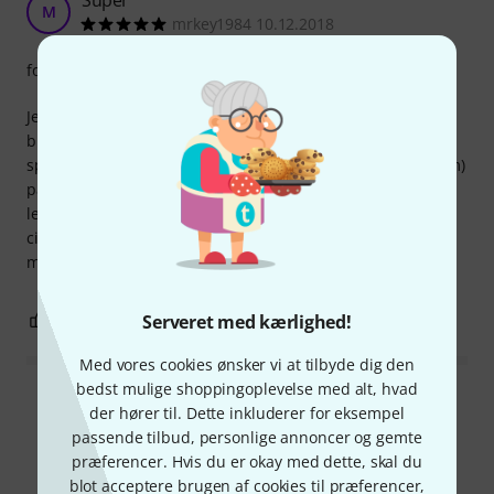
M
mrkey1984 10.12.2018
forarbejdning
Jeg købte disse absorbere som en del af megapakken og
bruger dem til at øve med mit lille flygel indenfor – så jeg
spiller ikke trommer i dem, men klaver. Et lille flygel (1,65 m)
passer perfekt indenfor, og jeg kan endelig øve mig i min
lejlighed uden at forstyrre naboerne for meget. Det føles
cirka halvt så højt udenfor. Ved hjælp af min telefonapp
målte jeg 75 dB i stedet for 95 dB.
0
0
Serveret med kærlighed!
ANMELD BEDØMMELSE
Med vores cookies ønsker vi at tilbyde dig den
bedst mulige shoppingoplevelse med alt, hvad
Læs alle anmeldelser
der hører til. Dette inkluderer for eksempel
passende tilbud, personlige annoncer og gemte
præferencer. Hvis du er okay med dette, skal du
blot acceptere brugen af cookies til præferencer,