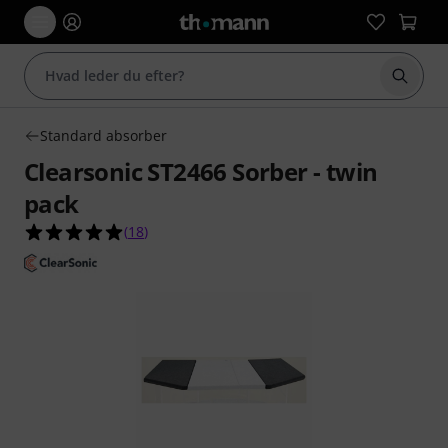
Start 
Standard absorber
Clearsonic ST2466 Sorber - twin
pack
4.9 ud af 5 stjerner fra 18 kundebedømmelser
(
18
)