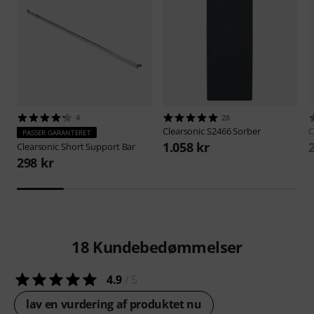
4
28
Clearsonic
S2466 Sorber
C
PASSER GARANTERET
1.058 kr
Clearsonic
Short Support Bar
298 kr
18
Kundebedømmelser
4.9
/ 5
lav en vurdering af produktet nu