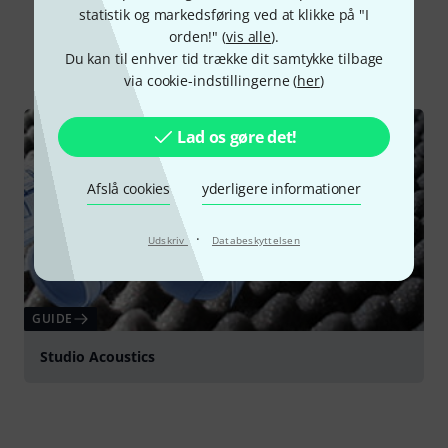
Vidste du?
statistik og markedsføring ved at klikke på "I
orden!" (
vis alle
).
Du kan til enhver tid trække dit samtykke tilbage
Alle
Guide
via cookie-indstillingerne (
her
)
Lad os gøre det!
Afslå cookies
yderligere informationer
·
Udskriv
Databeskyttelsen
GUIDE
Studio Acoustics