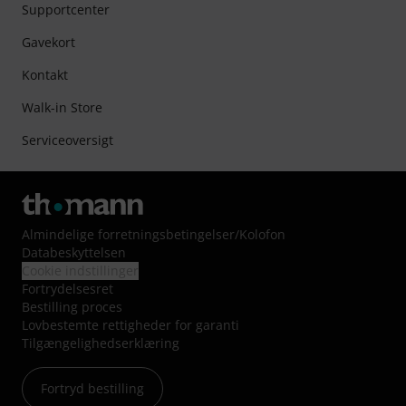
Supportcenter
Gavekort
Kontakt
Walk-in Store
Serviceoversigt
Almindelige forretningsbetingelser
/
Kolofon
Databeskyttelsen
Cookie indstillinger
Fortrydelsesret
Bestilling proces
Lovbestemte rettigheder for garanti
Tilgængelighedserklæring
Fortryd bestilling