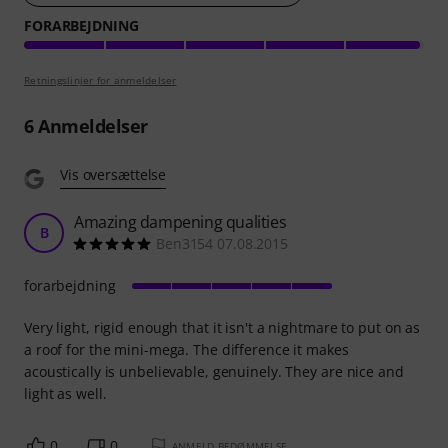
FORARBEJDNING
Retningslinjer for anmeldelser
6
Anmeldelser
Vis oversættelse
Amazing dampening qualities
B
Ben3154 07.08.2015
forarbejdning
Very light, rigid enough that it isn't a nightmare to put on as
a roof for the mini-mega. The difference it makes
acoustically is unbelievable, genuinely. They are nice and
light as well.
0
0
ANMELD BEDØMMELSE