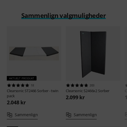
Sammenlign valgmuligheder
AKTUELT PRODUKT
18
203
Clearsonic
ST2466 Sorber - twin
Clearsonic
S2466x2 Sorber
C
pack
2.099 kr
2.048 kr
Sammenlign
Sammenlign