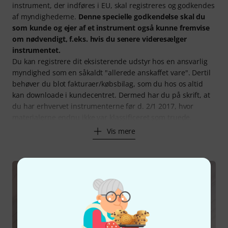
instrument, der indføres i EU, skal registreres og godkendes
af myndighederne.
Denne specielle godkendelse skal du
som kunde og ejer af et instrument også kunne fremvise
om nødvendigt, f.eks. hvis du senere videresælger
instrumentet.
Du kan registrere dit eksisterende udstyr hos en ansvarlig
myndighed som en såkaldt "allerede anskaffet vare". Dertil
behøver du blot fakturaer/købsbilag, som du hos os altid
kan downloade i kundecentret. Dermed har du på skrift, at
du har erhvervet instrumenterne før d. 2/1 2017, hvor
materialerne endnu ikke var klassificeret som truede.
Vis mere