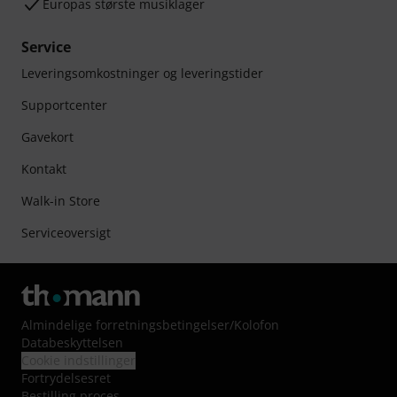
Europas største musiklager
Service
Leveringsomkostninger og leveringstider
Supportcenter
Gavekort
Kontakt
Walk-in Store
Serviceoversigt
Almindelige forretningsbetingelser
/
Kolofon
Databeskyttelsen
Cookie indstillinger
Fortrydelsesret
Bestilling proces