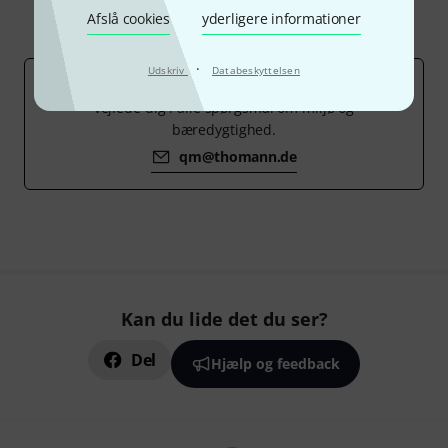
Afslå cookies
yderligere informationer
·
Udskriv
Databeskyttelsen
Vores afdeling for kvalitetssikring kan informere og
vejlede dig i alle spørgsmål om miljø og
bæredygtighed.
qm@thomann.de
Kan du lide det du ser?
Del
Hjælp og feedback