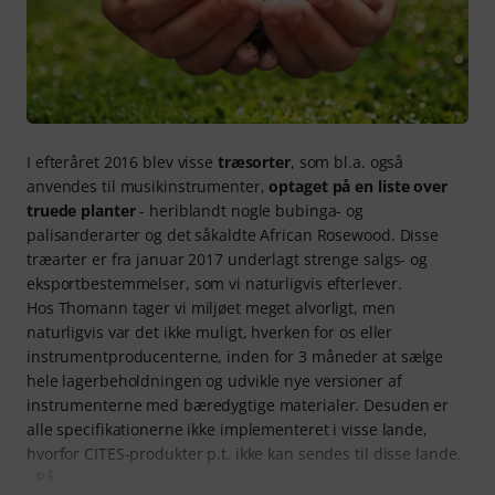
I efteråret 2016 blev visse
træsorter
, som bl.a. også
anvendes til musikinstrumenter,
optaget på en liste over
truede planter
- heriblandt nogle bubinga- og
palisanderarter og det såkaldte African Rosewood. Disse
træarter er fra januar 2017 underlagt strenge salgs- og
eksportbestemmelser, som vi naturligvis efterlever.
Hos Thomann tager vi miljøet meget alvorligt, men
naturligvis var det ikke muligt, hverken for os eller
instrumentproducenterne, inden for 3 måneder at sælge
hele lagerbeholdningen og udvikle nye versioner af
instrumenterne med bæredygtige materialer. Desuden er
alle specifikationerne ikke implementeret i visse lande,
hvorfor CITES-produkter p.t. ikke kan sendes til disse lande.
. På