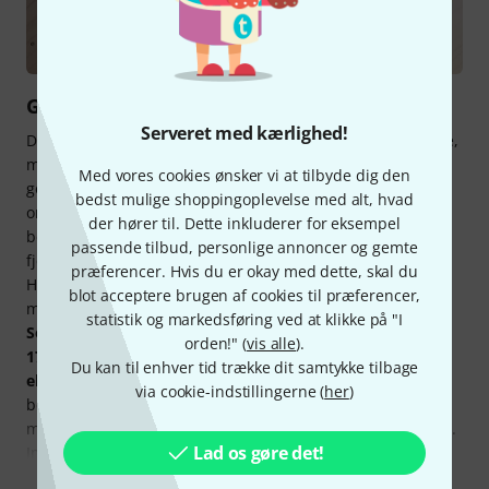
Gå foran med et godt eksempel
Serveret med kærlighed!
Der er altid en grund til at brokke sig over politikere og love,
men der er også mange gode grunde til at gå foran med et
Med vores cookies ønsker vi at tilbyde dig den
godt eksempel og gøre det rigtige ...f.eks. når det drejer sig
bedst mulige shoppingoplevelse med alt, hvad
om miljøet. Her hos Thomann er vi straks efter
der hører til. Dette inkluderer for eksempel
bekendtgørelsen af artsbeskyttelsesaftalen begyndt at
passende tilbud, personlige annoncer og gemte
fjerne de truede træsorter fra vores egne produkter (f.eks.
præferencer. Hvis du er okay med dette, skal du
Harley Benton guitarer) og erstatte dem med andre
blot acceptere brugen af cookies til præferencer,
materialer.
statistik og markedsføring ved at klikke på "I
Som den første forhandler i Europa har vi på datoen 2/1-
orden!" (
vis alle
).
17 implementeret de strenge dokumentations- og
Du kan til enhver tid trække dit samtykke tilbage
eksportbestemmelser,
og vi bestræber os nu på at
via cookie-indstillingerne (
her
)
bevidstgøre instrumentproducenterne, så de skifter til
miljørigtige og vedvarende materialer i deres instrumenter.
Lad os gøre det!
Imidlertid:
Vi kan ikke gøre det alene!
Som
Vis mere