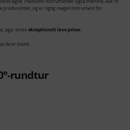
 vores egne Thomann-instrumenter også fremme, klar til
dte producenter, og er rigtig meget instrument for
e, pga. vores
ekseptionelt lave priser
.
t de er stemt.
0°-rundtur