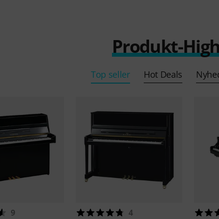
Produkt-High
Top seller
Hot Deals
Nyhe
9
4