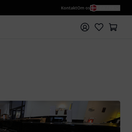
Kontakt
Om os
DA / KR
t søgning med søgeord {searchTerm}