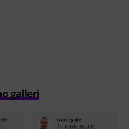
o galleri
off
Ivan Lyske
4
(09546) 9223 34