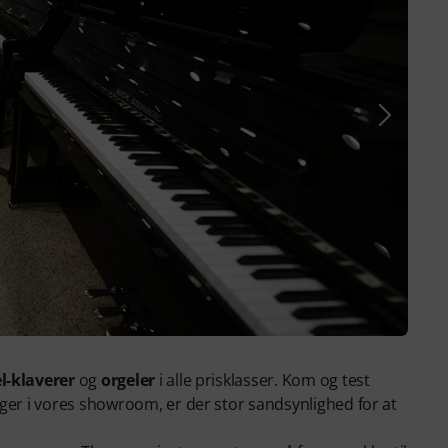
el-klaverer
og
orgeler
i alle prisklasser. Kom og test
øger i vores showroom, er der stor sandsynlighed for at