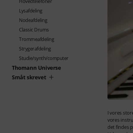
Hovedtelefoner
Lysafdeling
Nodeafdeling
Classic Drums
Trommeafdeling
Strygerafdeling
Studie/synth/computer
Thomann Universe
Småt skrevet
I vores sto
vores instr
det findes p