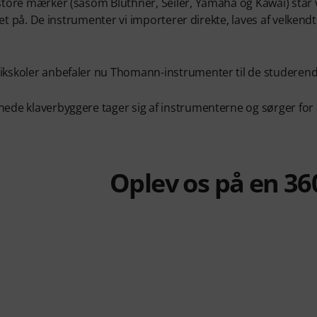
tore mærker (såsom Blüthner, Seiler, Yamaha og Kawai) står
llet på. De instrumenter vi importerer direkte, laves af velken
skoler anbefaler nu Thomann-instrumenter til de studerend
de klaverbyggere tager sig af instrumenterne og sørger for a
Oplev os på en 36