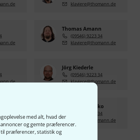
mann.de
klaviere@thomann.de
Thomas Amann
4
(09546) 9223 34
mann.de
klaviere@thomann.de
Jörg Kiederle
4
(09546) 9223 34
mann.de
klaviere@thomann.de
Oleh Maistrenko
4
(09546) 9223 34
ngoplevelse med alt, hvad der
mann.de
klaviere@thomann.de
ge annoncer og gemte præferencer.
il præferencer, statistik og