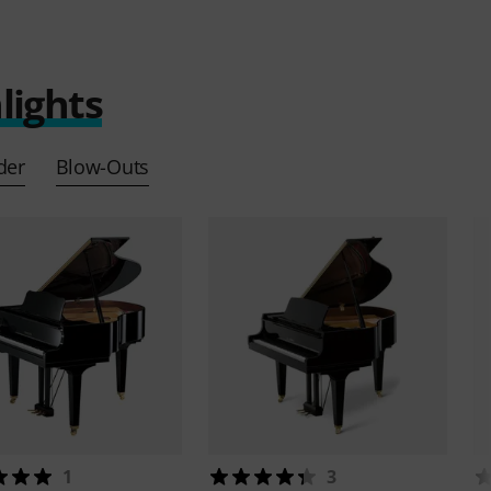
lights
der
Blow-Outs
1
3