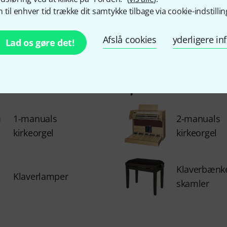
 til enhver tid trække dit samtykke tilbage via cookie-indstillin
Egnede kateg
Afslå cookies
yderligere i
Lad os gøre det!
Digital pianos
Digital Klave
1-manuals
2-manuals
kirkeorgel
kirkeorgel
Klaverbænk
Klaverlamper
skamler