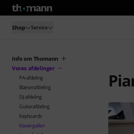
Shop
Service
Info om Thomann
Vores afdelinger
Pia
PA-afdeling
Blæserafdeling
DJ-afdeling
Guitarafdeling
Keyboards
Klavergalleri