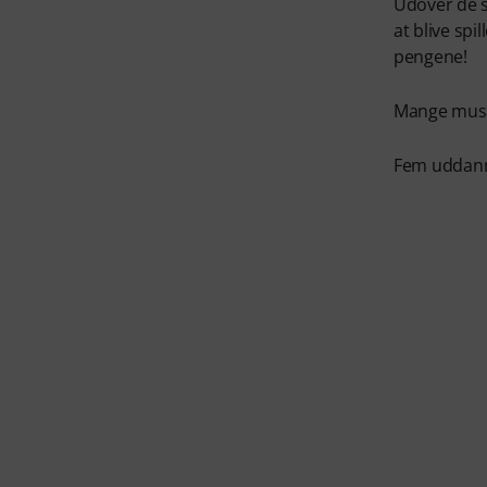
Udover de s
at blive spi
pengene!
Mange musik
Fem uddanne