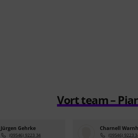
Vort team – Pian
Jürgen Gehrke
Charnell Warnh
(09546) 9223 34
(09546) 9223 3