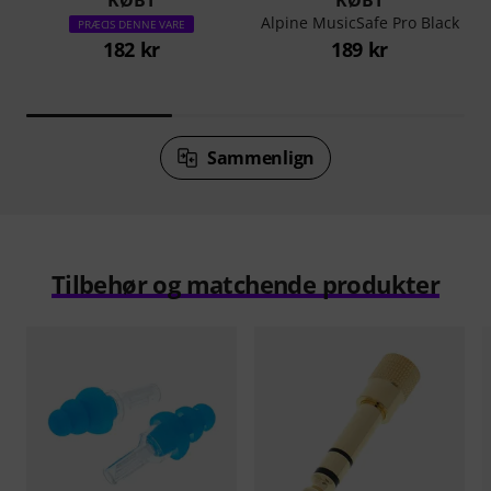
KØBT
KØBT
Alpine MusicSafe Pro Black
PRÆCIS DENNE VARE
182 kr
189 kr
Sammenlign
Tilbehør og matchende produkter