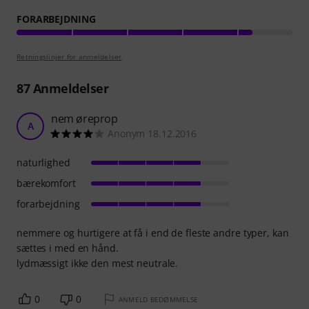
FORARBEJDNING
Retningslinjer for anmeldelser
87
Anmeldelser
nem øreprop
A
Anonym 18.12.2016
naturlighed
bærekomfort
forarbejdning
nemmere og hurtigere at få i end de fleste andre typer, kan
sættes i med en hånd.
lydmæssigt ikke den mest neutrale.
0
0
ANMELD BEDØMMELSE