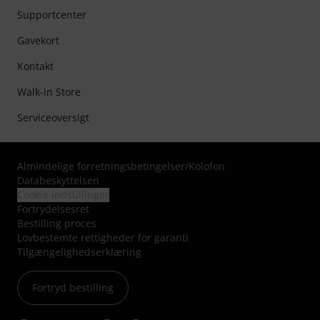
Supportcenter
Gavekort
Kontakt
Walk-in Store
Serviceoversigt
Almindelige forretningsbetingelser
/
Kolofon
Databeskyttelsen
Cookie indstillinger
Fortrydelsesret
Bestilling proces
Lovbestemte rettigheder for garanti
Tilgængelighedserklæring
Fortryd bestilling