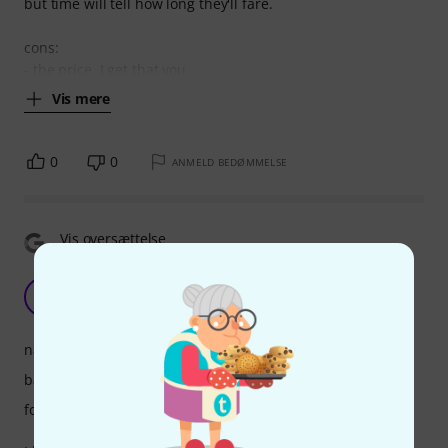
but time will tell how long they'll fare.
cons:
- the price. I get that you
Vis mere
0
0
ANMELD BEDØMMELSE
Vis oversættelse
Too good?!
DB
David B. 817 09.02.2016
naturlighed
bærekomfort
forarbejdning