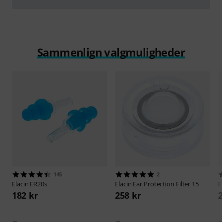
afspille
Sammenlign valgmuligheder
145
2
Elacin
ER20s
Elacin
Ear Protection Filter 15
E
182 kr
258 kr