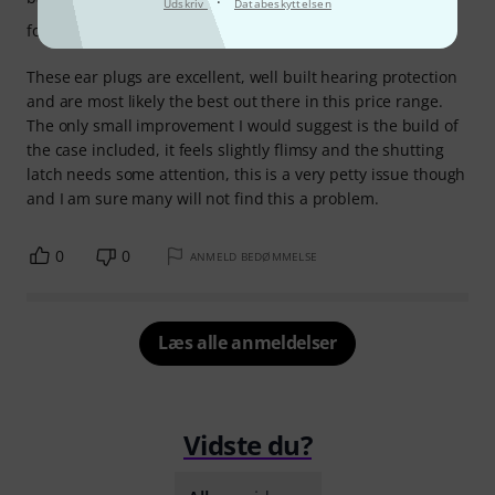
·
Udskriv
Databeskyttelsen
forarbejdning
These ear plugs are excellent, well built hearing protection
and are most likely the best out there in this price range.
The only small improvement I would suggest is the build of
the case included, it feels slightly flimsy and the shutting
latch needs some attention, this is a very petty issue though
and I am sure many will not find this a problem.
0
0
ANMELD BEDØMMELSE
Læs alle anmeldelser
Vidste du?