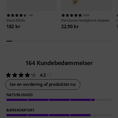
145
5659
Elacin
ER20s
the t.bone
Headphone Adapter
A
182 kr
22,90 kr
164
Kundebedømmelser
4.2
/ 5
lav en vurdering af produktet nu
NATURLIGHED
BÆREKOMFORT