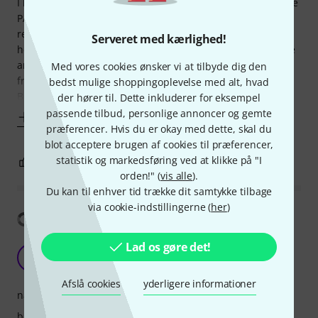
I bought these as I have a tendency to stand too close to the
PA/Speakers at gigs, and I've also started playing in a band
recently and didn't want to start having problems with my
Serveret med kærlighed!
hearing - I'm not getting any younger!. I've found that these
are very good in blocking both high and low end
Med vores cookies ønsker vi at tilbyde dig den
frequencies, which I guess is what they're supposed to do.
bedst mulige shoppingoplevelse med alt, hvad
But for me
der hører til. Dette inkluderer for eksempel
passende tilbud, personlige annoncer og gemte
Vis mere
præferencer. Hvis du er okay med dette, skal du
blot acceptere brugen af cookies til præferencer,
statistik og markedsføring ved at klikke på "I
0
1
ANMELD BEDØMMELSE
orden!" (
vis alle
).
Du kan til enhver tid trække dit samtykke tilbage
via cookie-indstillingerne (
her
)
Vis oversættelse
Lad os gøre det!
Amazing!
FC
Felipe CF 03.06.2019
Afslå cookies
yderligere informationer
naturlighed
bærekomfort