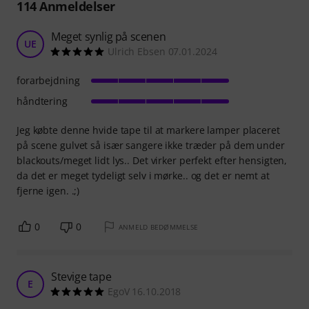
114
Anmeldelser
Meget synlig på scenen
UE
Ulrich Ebsen 07.01.2024
forarbejdning
håndtering
Jeg købte denne hvide tape til at markere lamper placeret
på scene gulvet så især sangere ikke træder på dem under
blackouts/meget lidt lys.. Det virker perfekt efter hensigten,
da det er meget tydeligt selv i mørke.. og det er nemt at
fjerne igen. .;)
0
0
ANMELD BEDØMMELSE
Stevige tape
E
EgoV 16.10.2018