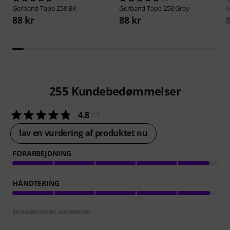
Gerband
Tape 258 BK
Gerband
Tape 258 Grey
G
88 kr
88 kr
255
Kundebedømmelser
4.8
/ 5
lav en vurdering af produktet nu
FORARBEJDNING
HÅNDTERING
Retningslinjer for anmeldelser