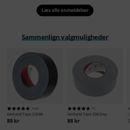
Læs alle anmeldelser
Sammenlign valgmuligheder
1149
73
Gerband
Tape 258 BK
Gerband
Tape 258 Grey
G
88 kr
88 kr