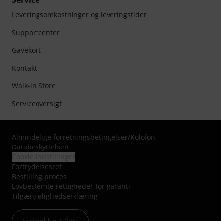
Service
Leveringsomkostninger og leveringstider
Supportcenter
Gavekort
Kontakt
Walk-in Store
Serviceoversigt
Almindelige forretningsbetingelser
/
Kolofon
Databeskyttelsen
Cookie indstillinger
Fortrydelsesret
Bestilling proces
Lovbestemte rettigheder for garanti
Tilgængelighedserklæring
Fortryd bestilling