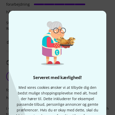
forarbejdning
håndtering
Stevige tape, scheurt goed af.
Wat valt er nog meer te vertellen?
0
0
ANMELD BEDØMMELSE
Vis oversættelse
somewhat cheap but passable
JV
Serveret med kærlighed!
Jean-Claude Van Damme 11.03.2022
Med vores cookies ønsker vi at tilbyde dig den
forarbejdning
bedst mulige shoppingoplevelse med alt, hvad
håndtering
der hører til. Dette inkluderer for eksempel
passende tilbud, personlige annoncer og gemte
I wanted to save a few bucks by buying the cheapest of such
præferencer. Hvis du er okay med dette, skal du
tapes, and it's all right except permanent markers don't