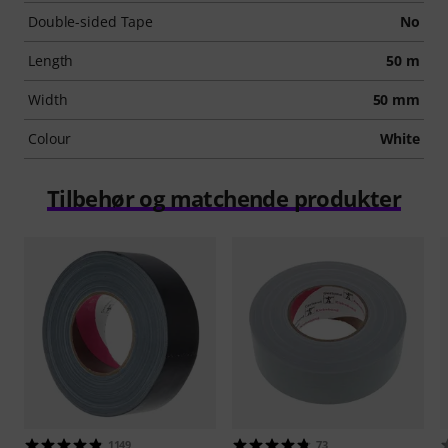
Double-sided Tape
No
Length
50 m
Width
50 mm
Colour
White
Tilbehør og matchende produkter
1149
73