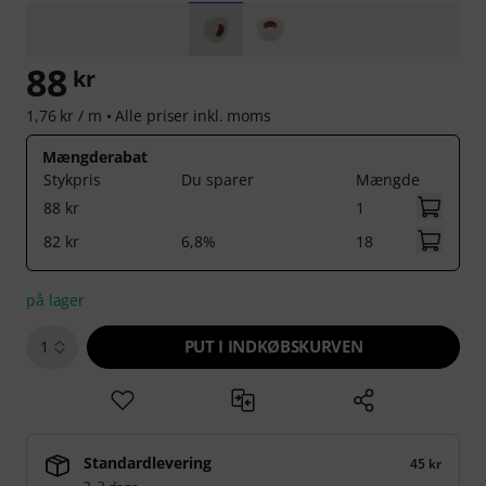
88
kr
1,76 kr / m •
Alle priser inkl. moms
Mængderabat
Stykpris
Du sparer
Mængde
88 kr
1
82 kr
6,8%
18
på lager
PUT I INDKØBSKURVEN
1
Standardlevering
45 kr