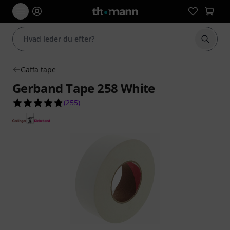
Start 
Gaffa tape
Gerband Tape 258 White
4.8 ud af 5 stjerner fra 255 kundebedømmelser
(
255
)