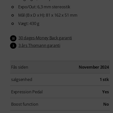
Expo/Out: 6,3 mm stereostik
Mål (B x D x H): 81 x 162 x 51 mm
Vægt: 430 g
30 dages-Money Back garanti
30
3 års Thomann garanti
3
Fås siden
November 2024
salgsenhed
1 stk
Expression Pedal
Yes
Boost function
No