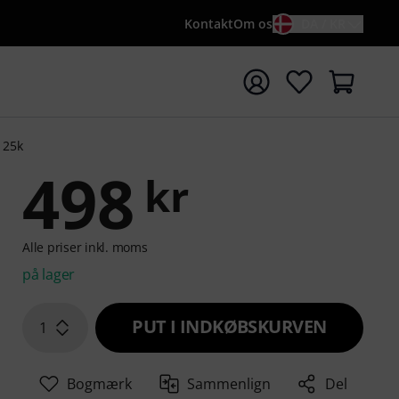
Kontakt
Om os
DA / KR
t søgning med søgeord {searchTerm}
 25k
498
kr
Alle priser inkl. moms
på lager
PUT I INDKØBSKURVEN
1
Bogmærk
Sammenlign
Del