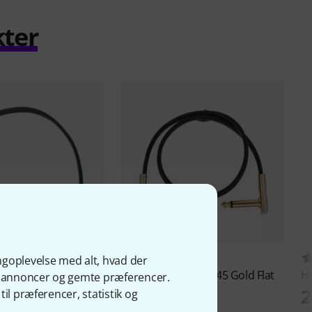
kter
97
389
ngoplevelse med alt, hvad der
18G DLX Flat Patch
Harley Benton
Pro-45 Gold Flat
H
ge annoncer og gemte præferencer.
Patch Cable
2
il præferencer, statistik og