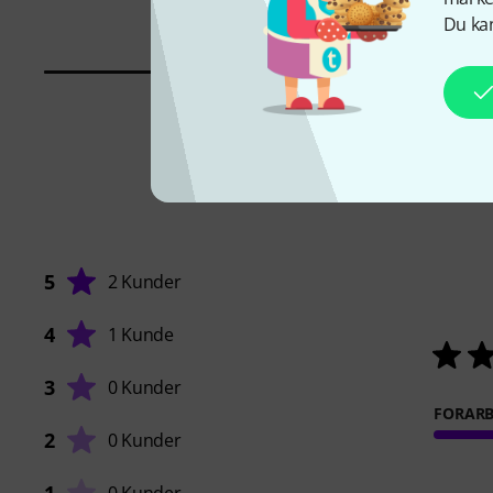
69 kr
Du kan
5
2 Kunder
4
1 Kunde
3
0 Kunder
FORARB
2
0 Kunder