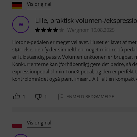
Vis original
Lille, praktisk volumen-/ekspressi
W
Wergnom 19.08.2025
Hotone-pedalen er meget vellavet. Huset er lavet af me
størrelse; den fylder simpelthen meget mindre på pedalb
er fuldstændig passiv. Volumenfunktionen er brugbar, me
Konkurrenterne kan (forhåbentlig) gøre det bedre, så de
expressionpedal til min ToneX-pedal, og den er perfekt t
kontrolområdet også pænt lineært. Alt i alt en kompakt o
1
1
ANMELD BEDØMMELSE
Vis original