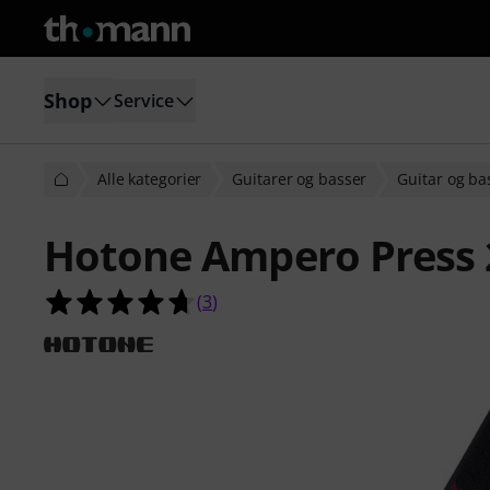
Shop
Service
Alle kategorier
Guitarer og basser
Guitar og ba
Hotone Ampero Press 
4.7 ud af 5 stjerner fra 3 kundebe
(
3
)