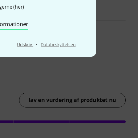
45 kr
gerne (
her
)
nformationer
·
Udskriv
Databeskyttelsen
lav en vurdering af produktet nu