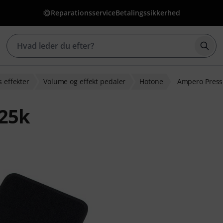
Reparationsservice
Betalingssikkerhed
Star
s effekter
Volume og effekt pedaler
Hotone
Ampero Press
25k
dømmelser