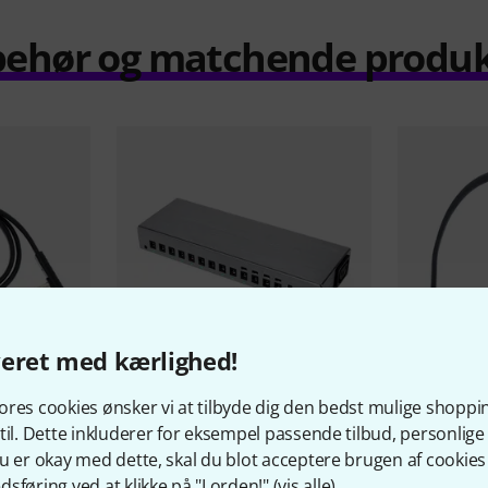
behør og matchende produ
veret med kærlighed!
71
res cookies ønsker vi at tilbyde dig den bedst mulige shoppi
Cable 60 cm
Harley Benton
PowerPlant
EBS
PCF-DL
til. Dette inkluderer for eksempel passende tilbud, personli
ISO12AC Pro Modular
New
u er okay med dette, skal du blot acceptere brugen af cookies t
sføring ved at klikke på "I orden!" (
vis alle
).