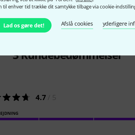
990 kr
44 kr
 til enhver tid trække dit samtykke tilbage via cookie-indstillin
Afslå cookies
yderligere i
Lad os gøre det!
3
Kundebedømmelser
4.7
/ 5
EJDNING