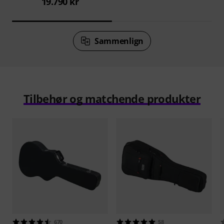
19.790 kr
Sammenlign
Tilbehør og matchende produkter
670
58