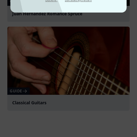
Udskriv
Databeskyttelsen
VIDEO
Juan Hernandez Romance Spruce
afspille
GUIDE
Classical Guitars