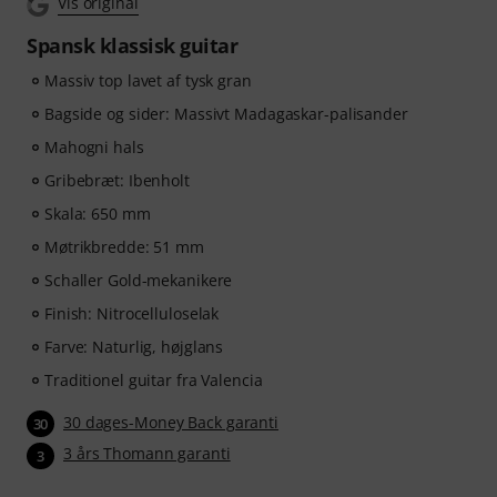
Vis original
Spansk klassisk guitar
Massiv top lavet af tysk gran
Bagside og sider: Massivt Madagaskar-palisander
Mahogni hals
Gribebræt: Ibenholt
Skala: 650 mm
Møtrikbredde: 51 mm
Schaller Gold-mekanikere
Finish: Nitrocelluloselak
Farve: Naturlig, højglans
Traditionel guitar fra Valencia
30 dages-Money Back garanti
30
3 års Thomann garanti
3