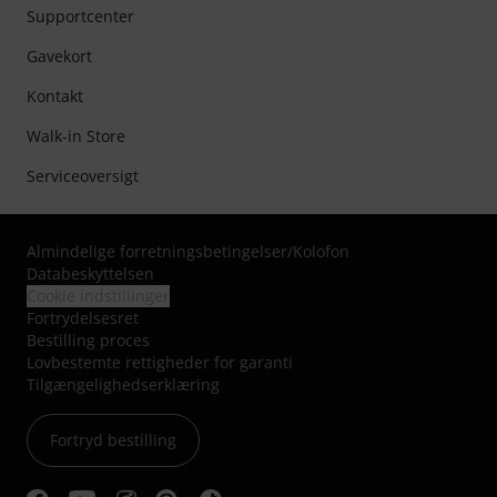
Supportcenter
Gavekort
Kontakt
Walk-in Store
Serviceoversigt
Almindelige forretningsbetingelser
/
Kolofon
Databeskyttelsen
Cookie indstillinger
Fortrydelsesret
Bestilling proces
Lovbestemte rettigheder for garanti
Tilgængelighedserklæring
Fortryd bestilling