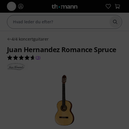
Start 
4/4 koncertguitarer
Juan Hernandez Romance Spruce
4.7 ud af 5 stjerner fra 3 kundebedømmelser
(
3
)