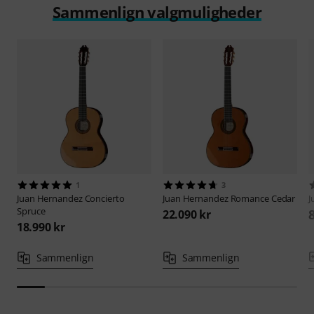
Sammenlign valgmuligheder
1
3
Juan Hernandez
Concierto
Juan Hernandez
Romance Cedar
J
Spruce
22.090 kr
18.990 kr
Sammenlign
Sammenlign