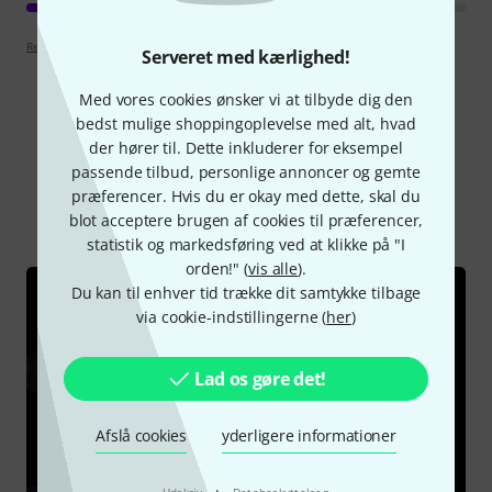
Retningslinjer for anmeldelser
Serveret med kærlighed!
Med vores cookies ønsker vi at tilbyde dig den
bedst mulige shoppingoplevelse med alt, hvad
der hører til. Dette inkluderer for eksempel
Vidste du?
passende tilbud, personlige annoncer og gemte
præferencer. Hvis du er okay med dette, skal du
Alle
videoer
Guide
blot acceptere brugen af cookies til præferencer,
statistik og markedsføring ved at klikke på "I
orden!" (
vis alle
).
Du kan til enhver tid trække dit samtykke tilbage
via cookie-indstillingerne (
her
)
Lad os gøre det!
Afslå cookies
yderligere informationer
·