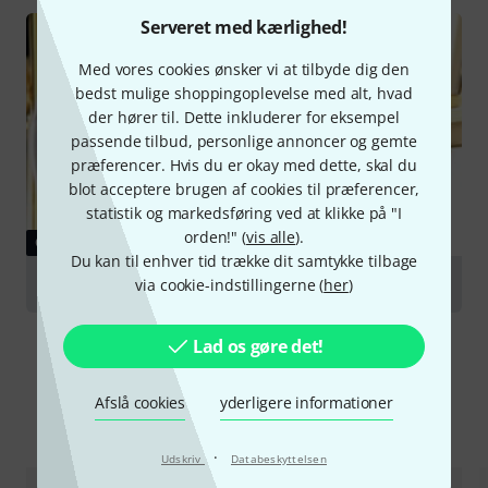
Serveret med kærlighed!
Med vores cookies ønsker vi at tilbyde dig den
bedst mulige shoppingoplevelse med alt, hvad
der hører til. Dette inkluderer for eksempel
passende tilbud, personlige annoncer og gemte
præferencer. Hvis du er okay med dette, skal du
blot acceptere brugen af cookies til præferencer,
statistik og markedsføring ved at klikke på "I
orden!" (
vis alle
).
GUIDE
Du kan til enhver tid trække dit samtykke tilbage
Mouthpieces for brass wind instruments
via cookie-indstillingerne (
her
)
Lad os gøre det!
Afslå cookies
yderligere informationer
Sammenlign valgmuligheder
·
Udskriv
Databeskyttelsen