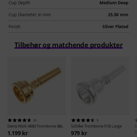
Cup Depth
Medium Deep
Cup Diameter in mm
25,50 mm
Finish
Silver Plated
Tilbehør og matchende produkter
26
8
Denis Wick
4880 Trombone 6BL
Schilke
Trombone 51B Large
D
2
1.199 kr
979 kr