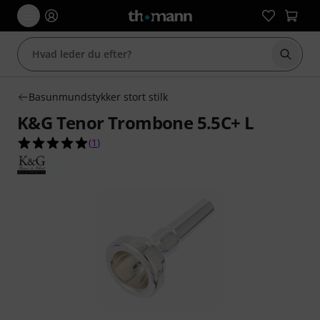
Start 
Basunmundstykker stort stilk
K&G Tenor Trombone 5.5C+ L
5.0 ud af 5 stjerner fra 1 kundebedømmelser
(
1
)