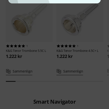
1
1
K&G
Tenor Trombone 5.5C L
K&G
Tenor Trombone 4.5C+ L
1.222 kr
1.222 kr
Sammenlign
Sammenlign
Smart Navigator