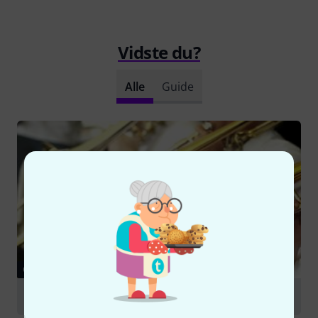
Vidste du?
Alle
Guide
GUIDE
Trombones