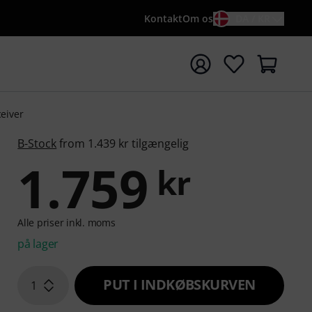
Kontakt
Om os
DA / KR
t søgning med søgeord {searchTerm}
eiver
B-Stock
from 1.439 kr tilgængelig
1.759
kr
Alle priser inkl. moms
på lager
PUT I INDKØBSKURVEN
1