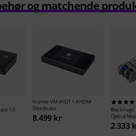
behør og matchende produ
Kramer
VM-4HDT 1:4 HDMI
Distributor
ase 1.0
Blackmagic
8.499 kr
Optical Mo
2.333 