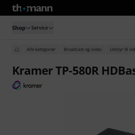
Shop
Service
Alle kategorier
Broadcast og video
Udstyr til v
Kramer TP-580R HDBas