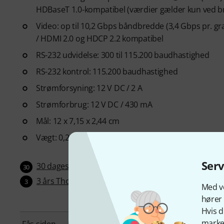
HDBaseT 1.0-kompatibel (værdier gælder kun ved b
Video: op til 10,2 Gbps båndbredde (3,4 Gbps pr. gra
/ HDMI 2.0 og HDCP 2.2 kompatibel
RS-232 udvidelse: 300 til 115.200 baudhastighed
RS-232 kontrol: 115.200 baudhastighed
Strømforsyning: 12 V DC / 2 A
Strømforbrug: 12 V DC / 430 mA
Mål: 12 x 7,15 x 2,44 cm
Vægt: 0,2 kg
Ser
30 dages-Money Back garanti
30
3 års Thomann garanti
3
Med vo
hører 
Hvis d
marked