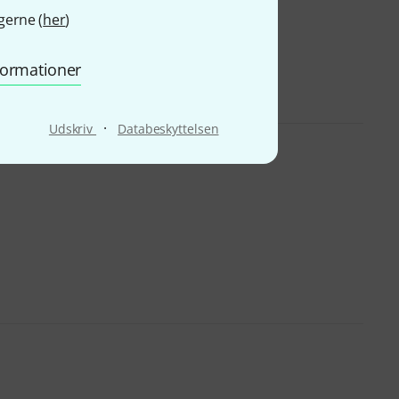
gerne (
her
)
nformationer
·
Udskriv
Databeskyttelsen