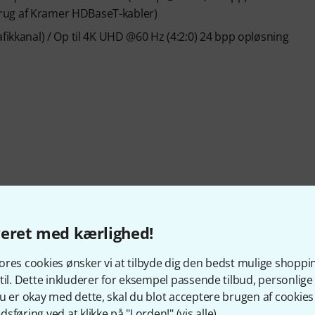
rug af Kramer HDBaseT-kabler)
fikkanal) / Op til 4K UHD @60 Hz (4:2:0) 24 bpp opløsning
veret med kærlighed!
res cookies ønsker vi at tilbyde dig den bedst mulige shoppi
til. Dette inkluderer for eksempel passende tilbud, personli
u er okay med dette, skal du blot acceptere brugen af cookies t
sføring ved at klikke på "I orden!" (
vis alle
).