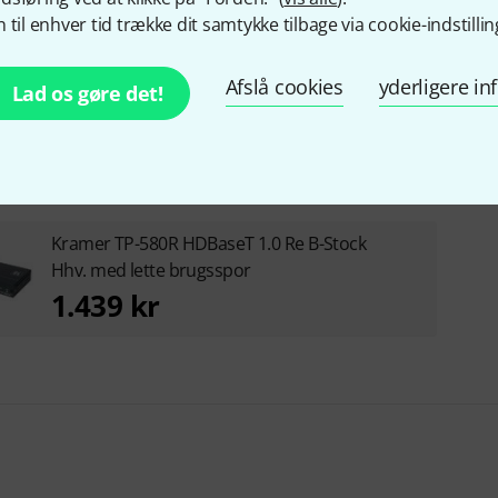
Artikelnummer
437474
 til enhver tid trække dit samtykke tilbage via cookie-indstillin
Type
Receiver
Afslå cookies
yderligere i
Lad os gøre det!
Kramer TP-580R HDBaseT 1.0 Re B-Stock
Hhv. med lette brugsspor
1.439 kr