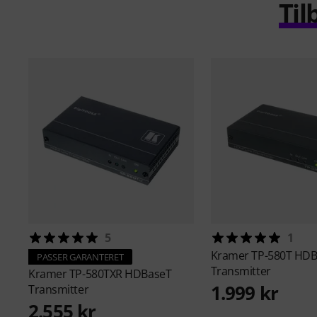
Til
5
1
Kramer
TP-580T HDB
PASSER GARANTERET
Transmitter
Kramer
TP-580TXR HDBaseT
1.999 kr
Transmitter
2.555 kr