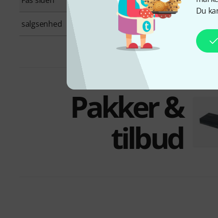
Fås siden
Januar 2019
Du kan
salgsenhed
1 stk
Pakker &
tilbud