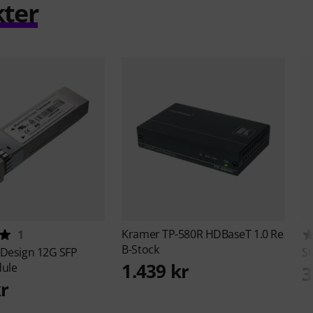
kter
Kramer
TP-580R HDBaseT 1.0 Re
1
B-Stock
 Design
12G SFP
St
1.439 kr
dule
3
kr