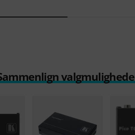
Sammenlign valgmulighede