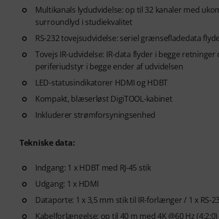
Multikanals lydudvidelse: op til 32 kanaler med ukom
surroundlyd i studiekvalitet
RS-232 tovejsudvidelse: seriel grænsefladedata flyde
Tovejs IR-udvidelse: IR-data flyder i begge retninger
periferiudstyr i begge ender af udvidelsen
LED-statusindikatorer HDMI og HDBT
Kompakt, blæserløst DigiTOOL-kabinet
Inkluderer strømforsyningsenhed
Tekniske data:
Indgang: 1 x HDBT med RJ-45 stik
Udgang: 1 x HDMI
Dataporte: 1 x 3,5 mm stik til IR-forlænger / 1 x RS-
Kabelforlængelse: op til 40 m med 4K @60 Hz (4:2:0) 