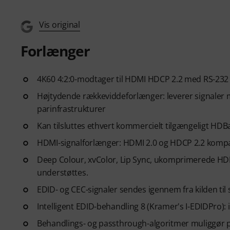
Vis original
Forlænger
4K60 4:2:0-modtager til HDMI HDCP 2.2 med RS-232
Højtydende rækkeviddeforlænger: leverer signaler
parinfrastrukturer
Kan tilsluttes ethvert kommercielt tilgængeligt HD
HDMI-signalforlænger: HDMI 2.0 og HDCP 2.2 kompa
Deep Colour, xvColor, Lip Sync, ukomprimerede HD
understøttes.
EDID- og CEC-signaler sendes igennem fra kilden ti
Intelligent EDID-behandling 8 (Kramer's I-EDIDPro): 
Behandlings- og passthrough-algoritmer muliggør p