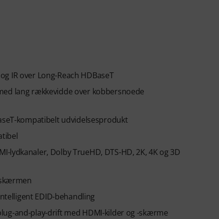
 og IR over Long-Reach HDBaseT
 med lang rækkevidde over kobbersnoede
BaseT-kompatibelt udvidelsesprodukt
tibel
MI-lydkanaler, Dolby TrueHD, DTS-HD, 2K, 4K og 3D
l skærmen
intelligent EDID-behandling
lug-and-play-drift med HDMI-kilder og -skærme