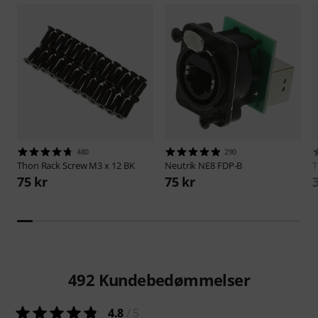
480
290
Thon
Rack Screw M3 x 12 BK
Neutrik
NE8 FDP-B
75 kr
75 kr
492
Kundebedømmelser
4.8
/ 5