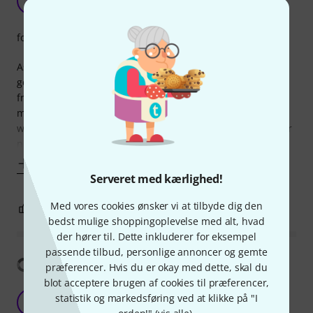
JG
Joel G. 939 24.02.2015
forarbejdning
As this was so cheap, I was not sure what to expect. Was it
going to be flimsy and poorly made? Then I realised it was
from thomann! This is a really great quality product. All of
my connectors fitted perfectly, the paint doesn't feel like it
will chip and the metal is of a good, strong density. Another
nice little feature if that the edges are slightly bent over so
Vis mere
Serveret med kærlighed!
Med vores cookies ønsker vi at tilbyde dig den
0
0
ANMELD BEDØMMELSE
bedst mulige shoppingoplevelse med alt, hvad
der hører til. Dette inkluderer for eksempel
passende tilbud, personlige annoncer og gemte
Vis oversættelse
præferencer. Hvis du er okay med dette, skal du
blot acceptere brugen af cookies til præferencer,
Pour du patch super compact
statistik og markedsføring ved at klikke på "I
OS
Oncle Sim 16.05.2021