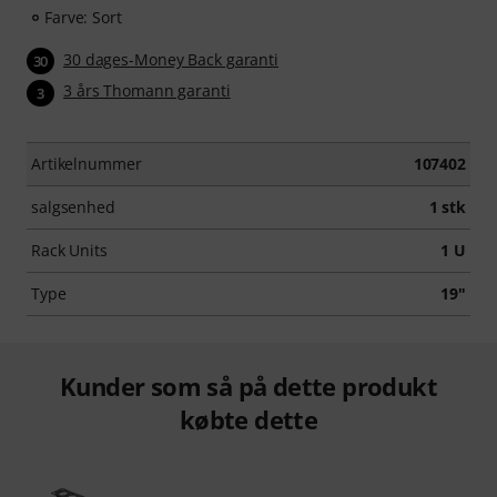
Farve: Sort
30 dages-Money Back garanti
30
3 års Thomann garanti
3
Artikelnummer
107402
salgsenhed
1 stk
Rack Units
1 U
Type
19"
Kunder som så på dette produkt
købte dette