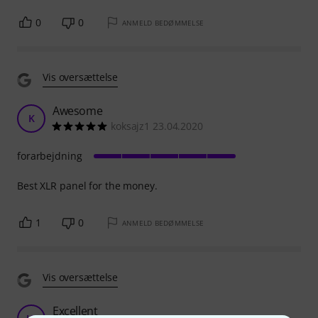
0
0
ANMELD BEDØMMELSE
Vis oversættelse
Awesome
K
koksajz1 23.04.2020
forarbejdning
Best XLR panel for the money.
1
0
ANMELD BEDØMMELSE
Vis oversættelse
Excellent