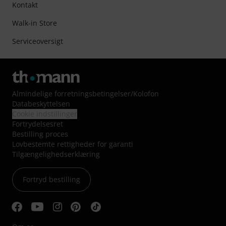
Kontakt
Walk-in Store
Serviceoversigt
Almindelige forretningsbetingelser
/
Kolofon
Databeskyttelsen
Cookie indstillinger
Fortrydelsesret
Bestilling proces
Lovbestemte rettigheder for garanti
Tilgængelighedserklæring
Fortryd bestilling