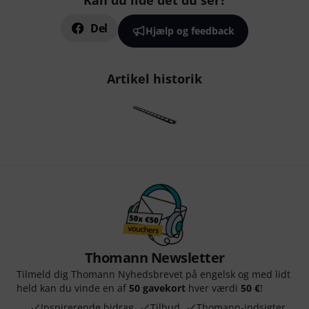
Kan du lide det du ser?
Del
Hjælp og feedback
Artikel historik
Thomann Newsletter
Tilmeld dig Thomann Nyhedsbrevet på engelsk og med lidt
held kan du vinde en af
50 gavekort
hver værdi
50 €
!
Inspirerende bidrag
Tilbud
Thomann-indsigter