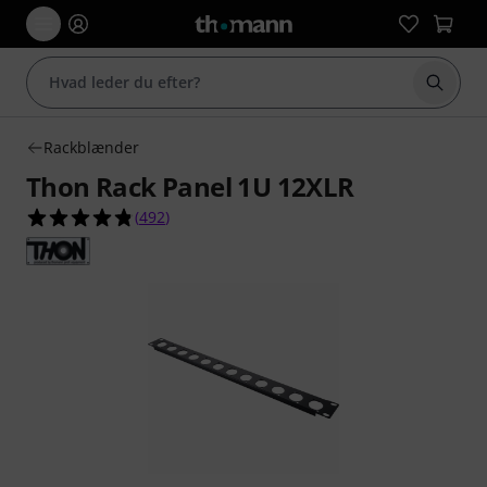
Start 
Rackblænder
Thon Rack Panel 1U 12XLR
4.8 ud af 5 stjerner fra 492 kundebedømmelser
(
492
)