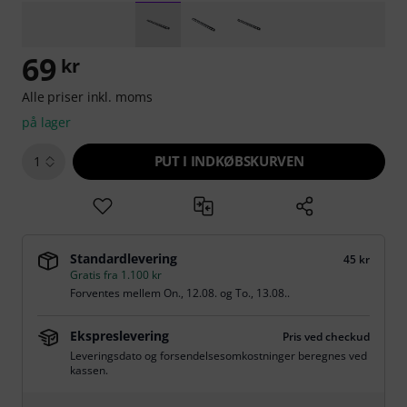
69
kr
Alle priser inkl. moms
på lager
PUT I INDKØBSKURVEN
1
Standardlevering
45 kr
Gratis fra 1.100 kr
Forventes mellem
On., 12.08.
og
To., 13.08.
.
Ekspreslevering
Pris ved checkud
Leveringsdato og forsendelsesomkostninger beregnes ved
kassen.