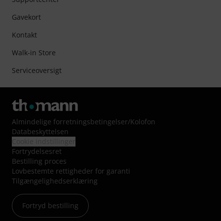
Gavekort
Kontakt
Walk-in Store
Serviceoversigt
Almindelige forretningsbetingelser
/
Kolofon
Databeskyttelsen
Cookie indstillinger
Fortrydelsesret
Bestilling proces
Lovbestemte rettigheder for garanti
Tilgængelighedserklæring
Fortryd bestilling