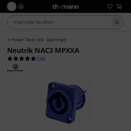
Start 
Power Twist stik/ -bøsninger
Neutrik NAC3 MPXXA
4.9 ud af 5 stjerner fra 156 kundebedømmelser
(
156
)