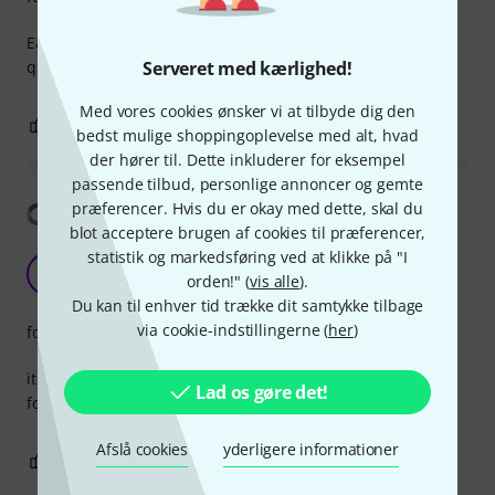
Easy-to-use PowerCon connector from Neutrik, very good
quality and easy to install.
Serveret med kærlighed!
Med vores cookies ønsker vi at tilbyde dig den
0
0
ANMELD BEDØMMELSE
bedst mulige shoppingoplevelse med alt, hvad
der hører til. Dette inkluderer for eksempel
passende tilbud, personlige annoncer og gemte
præferencer. Hvis du er okay med dette, skal du
Vis oversættelse
blot acceptere brugen af cookies til præferencer,
statistik og markedsføring ved at klikke på "I
the best
M
orden!" (
vis alle
).
Mustigun 13.09.2022
Du kan til enhver tid trække dit samtykke tilbage
via cookie-indstillingerne (
her
)
forarbejdning
it is stayble, trustable, it is the best, there is no alternative
Lad os gøre det!
for that quality
Afslå cookies
yderligere informationer
0
0
ANMELD BEDØMMELSE