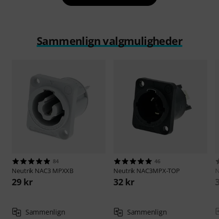
Sammenlign valgmuligheder
84
46
Neutrik
NAC3 MPXXB
Neutrik
NAC3MPX-TOP
N
29 kr
32 kr
Sammenlign
Sammenlign