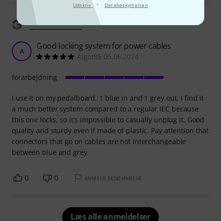
·
Udskriv
Databeskyttelsen
Vis oversættelse
Good locking system for power cables
A
Aigor85 05.06.2024
forarbejdning
I use it on my pedalboard, 1 blue in and 1 grey out. I find it
a much better system compared to a regular IEC because
this one locks, so it's impossible to casually unplug it. Good
quality and sturdy even if made of plastic. Pay attention that
connectors that go on cables are not interchangeable
between blue and grey
0
0
ANMELD BEDØMMELSE
Læs alle anmeldelser