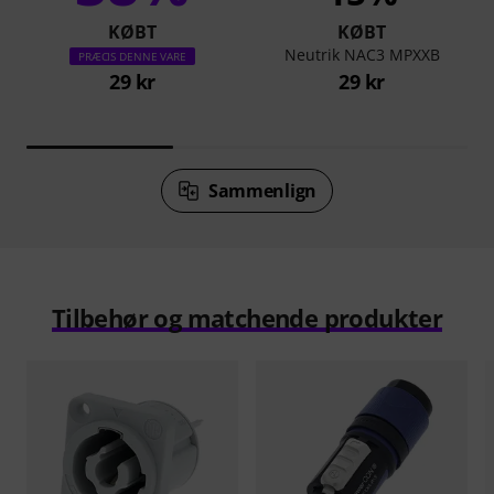
KØBT
KØBT
Neutrik NAC3 MPXXB
PRÆCIS DENNE VARE
29 kr
29 kr
Sammenlign
Tilbehør og matchende produkter