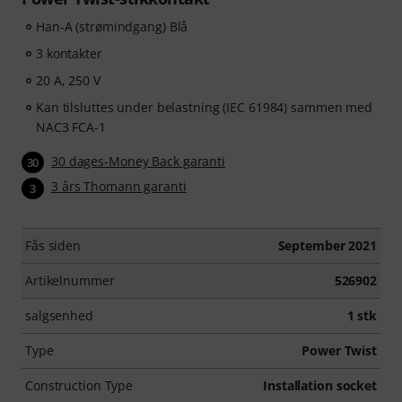
Han-A (strømindgang) Blå
3 kontakter
20 A, 250 V
Kan tilsluttes under belastning (IEC 61984) sammen med
NAC3 FCA-1
30 dages-Money Back garanti
30
3 års Thomann garanti
3
Fås siden
September 2021
Artikelnummer
526902
salgsenhed
1 stk
Type
Power Twist
Construction Type
Installation socket