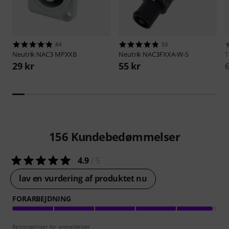
84
53
Neutrik
NAC3 MPXXB
Neutrik
NAC3FXXA-W-S
29 kr
55 kr
156
Kundebedømmelser
4.9
/ 5
lav en vurdering af produktet nu
FORARBEJDNING
Retningslinjer for anmeldelser