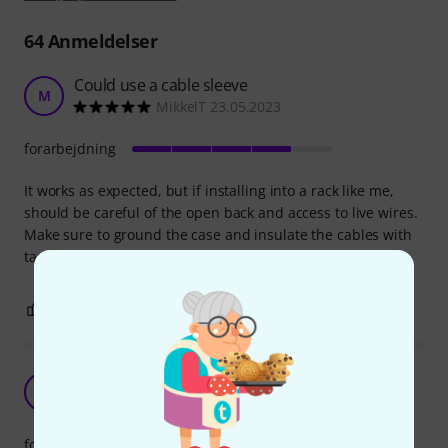
64
Anmeldelser
Could use a cable sleeve
M
MikkelT 23.05.2023
forarbejdning
It works as expected, but if installing into a rack like me,
should be careful of the open back and access to live wires.
Make sure to ground the case and insulate the cables with
tape and heatshrink.
0
0
ANMELD BEDØMMELSE
Good Neutrik qualaty as always
NP
Neutrik PowerCon 22.09.2024
forarbejdning