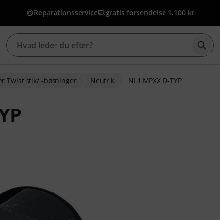
Reparationsservice
gratis forsendelse 1.100 kr
Star
r Twist stik/ -bøsninger
Neutrik
NL4 MPXX D-TYP
TYP
bedømmelser