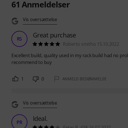
61
Anmeldelser
Vis oversættelse
Great purchase
RS
Roberto smitho 15.10.2022
Excellent build, quality used in my rack build had no p
recommend to buy
1
0
ANMELD BEDØMMELSE
Vis oversættelse
Ideal.
PR
Peter R. 438 24.07.2022