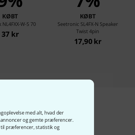
9%
7%
KØBT
KØBT
k NL4FXX-W-S 70
Seetronic SL4FX-N Speaker
Twist 4pin
37 kr
17,90 kr
ngoplevelse med alt, hvad der
kter
ge annoncer og gemte præferencer.
il præferencer, statistik og