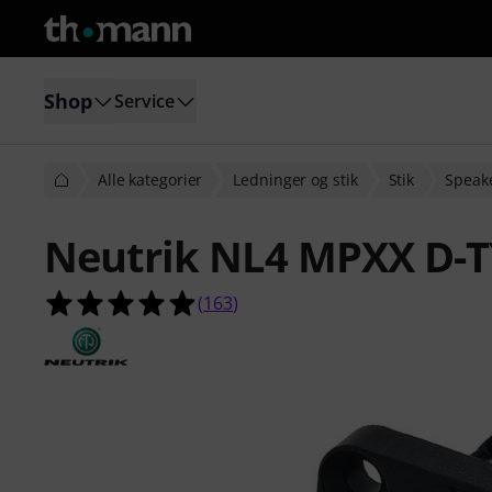
Shop
Service
Alle kategorier
Ledninger og stik
Stik
Speake
Neutrik NL4 MPXX D-
4.9 ud af 5 stjerner fra 163 kunde
(
163
)