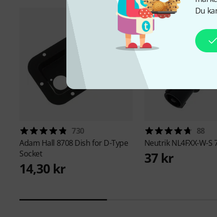
Du kan
730
88
Adam Hall
8708 Dish for D-Type
Neutrik
NL4FXX-W-S 
Socket
37 kr
14,30 kr