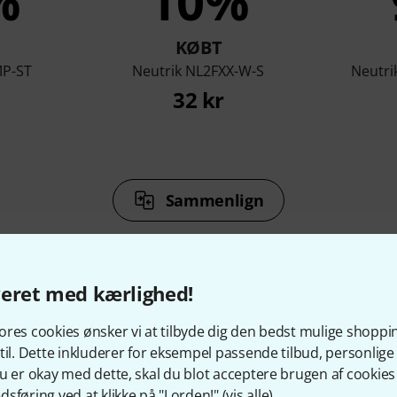
%
10%
KØBT
MP-ST
Neutrik NL2FXX-W-S
Neutri
32 kr
Sammenlign
veret med kærlighed!
res cookies ønsker vi at tilbyde dig den bedst mulige shoppi
behør og matchende produ
til. Dette inkluderer for eksempel passende tilbud, personli
u er okay med dette, skal du blot acceptere brugen af cookies t
sføring ved at klikke på "I orden!" (
vis alle
).