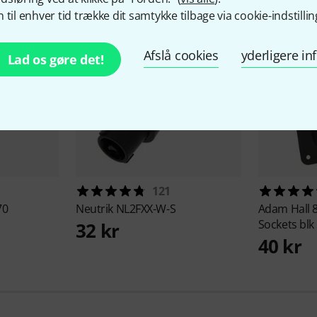
 til enhver tid trække dit samtykke tilbage via cookie-indstillin
Afslå cookies
yderligere i
Lad os gøre det!
121
70
Neutrik
NL2FXX-W-S
Adam Hall
Sockets blk
32 kr
40 kr