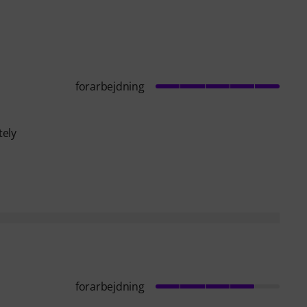
forarbejdning
tely
forarbejdning