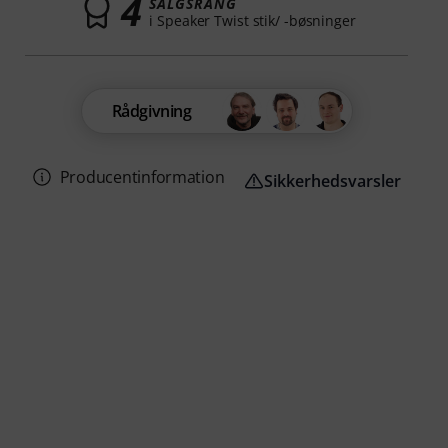
4
SALGSRANG
i Speaker Twist stik/ -bøsninger
Rådgivning
Producentinformation
Sikkerhedsvarsler