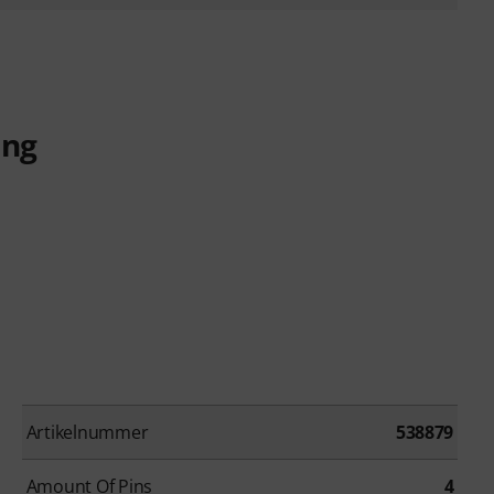
ing
Artikelnummer
538879
Amount Of Pins
4