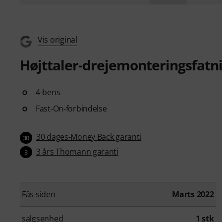
Vis original
Højttaler-drejemonteringsfatn
4-bens
Fast-On-forbindelse
30 dages-Money Back garanti
30
3 års Thomann garanti
3
Fås siden
Marts 2022
salgsenhed
1 stk