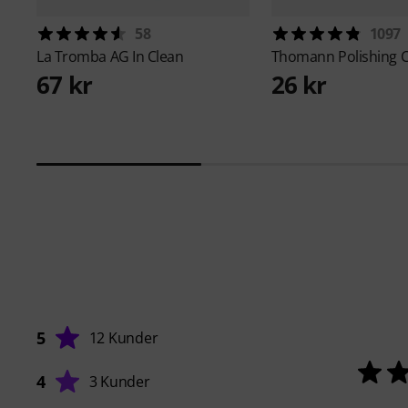
58
1097
La Tromba AG
In Clean
Thomann
Polishing 
67 kr
26 kr
5
12 Kunder
4
3 Kunder