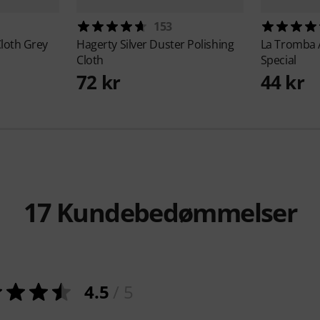
153
Cloth Grey
Hagerty
Silver Duster Polishing
La Tromba
Cloth
Special
72 kr
44 kr
17
Kundebedømmelser
4.5
/ 5