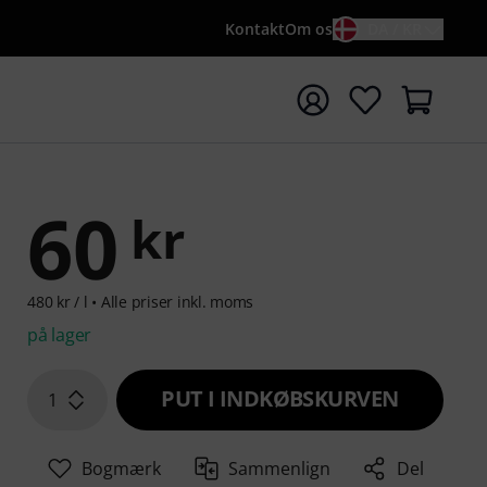
Kontakt
Om os
DA / KR
t søgning med søgeord {searchTerm}
60
kr
480 kr / l •
Alle priser inkl. moms
på lager
PUT I INDKØBSKURVEN
1
Bogmærk
Sammenlign
Del