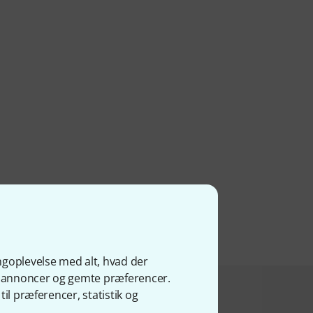
ngoplevelse med alt, hvad der
ge annoncer og gemte præferencer.
il præferencer, statistik og
bte dette