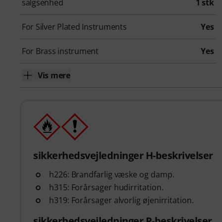
salgsenhed
1 stk
For Silver Plated Instruments
Yes
For Brass instrument
Yes
Vis mere
sikkerhedsvejledninger H-beskrivelser
h226: Brandfarlig væske og damp.
h315: Forårsager hudirritation.
h319: Forårsager alvorlig øjenirritation.
sikkerhedsvejledninger P-beskrivelser