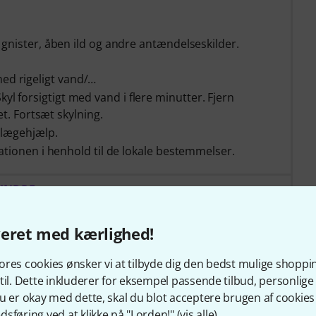
gnister, åben ild og andre antændelseskilder.
d rigeligt vand/…
forsigtigt med vand i flere minutter. Fjern
et. Fortsæt skylning.
 lægehjælp.
ationen i henhold til de lokale bestemmelser.
MINDRE
veret med kærlighed!
res cookies ønsker vi at tilbyde dig den bedst mulige shoppi
til. Dette inkluderer for eksempel passende tilbud, personli
u er okay med dette, skal du blot acceptere brugen af cookies t
om så på dette produkt kø
sføring ved at klikke på "I orden!" (
vis alle
).