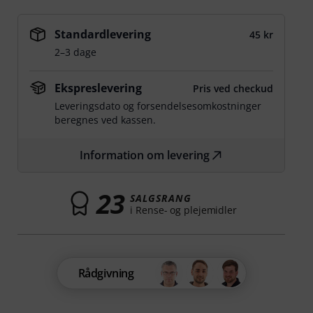
Standardlevering
45 kr
2–3 dage
Ekspreslevering
Pris ved checkud
Leveringsdato og forsendelsesomkostninger
beregnes ved kassen.
Information om levering
23
SALGSRANG
i Rense- og plejemidler
Rådgivning