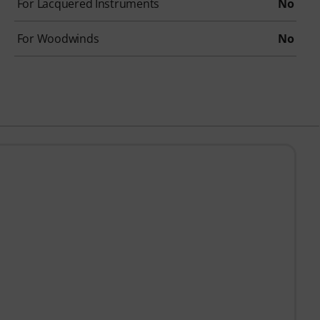
For Lacquered Instruments
No
For Woodwinds
No