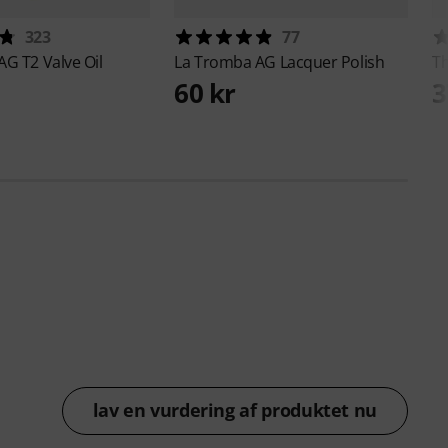
323
77
 AG
T2 Valve Oil
La Tromba AG
Lacquer Polish
T
60 kr
3
lav en vurdering af produktet nu