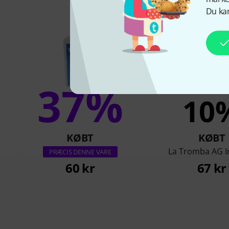
Du kan
37%
10
KØBT
KØBT
La Tromba AG I
PRÆCIS DENNE VARE
60 kr
67 kr