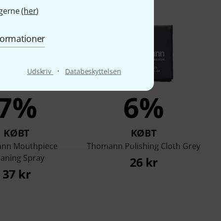
gerne (
her
)
nformationer
·
Udskriv
Databeskyttelsen
7%
6%
KØBT
KØBT
nn Mouthpiece
Thomann Polishing Cloth Grey
eaning Spray
26 kr
37 kr