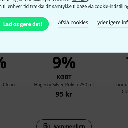
 til enhver tid trække dit samtykke tilbage via cookie-indstillin
Afslå cookies
yderligere i
Lad os gøre det!
%
9%
KØBT
n Clean
Hagerty Silver Polish 250 ml
Thoma
Cl
95 kr
Sammenlign