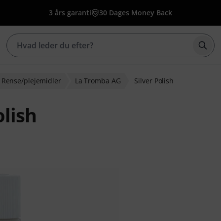
3 års garanti
30 Dages Money Back
Star
Rense/plejemidler
La Tromba AG
Silver Polish
olish
edømmelser