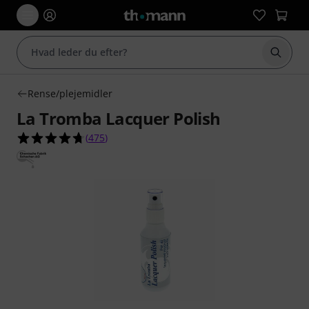
Start 
Rense/plejemidler
La Tromba Lacquer Polish
4.7 ud af 5 stjerner fra 475 kundebedømmelser
(
475
)