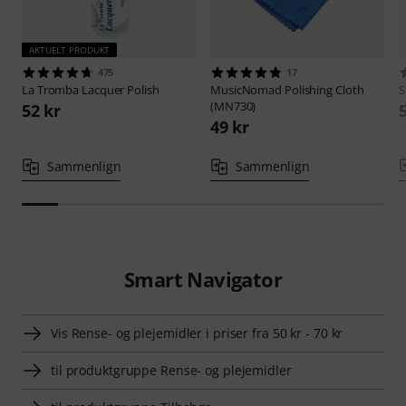
AKTUELT PRODUKT
475
17
La Tromba
Lacquer Polish
MusicNomad
Polishing Cloth
S
(MN730)
52 kr
49 kr
Sammenlign
Sammenlign
Smart Navigator
Vis Rense- og plejemidler i priser fra 50 kr - 70 kr
til produktgruppe Rense- og plejemidler