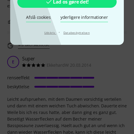
Lad os gøre det!
expect.
Afslå cookies
yderligere informationer
0
0
ANMELD BEDØMMELSE
·
Udskriv
Databeskyttelsen
Vis oversættelse
Super
E
EkkehardW 20.03.2014
renseeffekt
beskyttelse
Leicht aufspruehen, mit dem Daumen vorsichtig verteilen
und dann mit einem weichen Tuch abwischen. Dauerte eine
Weile bis ich es raus hatte, aber dann ging es ganz gut.
Beseitigt Wasserflecken auf dem Becher meiner
Bassposaune zuverlaessig. Haelt auch gut an und wenn ich
dann wieder Wasserflecken habe, kann ich diese leicht