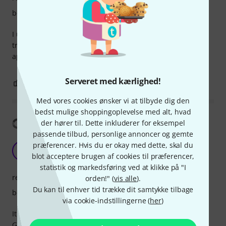
beskyttelse
I use this spray to polish many other surfaces, not only
trumpet and sax. I love the smell and the feeling after
applied.
Serveret med kærlighed!
0
0
ANMELD BEDØMMELSE
Med vores cookies ønsker vi at tilbyde dig den
bedst mulige shoppingoplevelse med alt, hvad
Vis oversættelse
der hører til. Dette inkluderer for eksempel
passende tilbud, personlige annoncer og gemte
Great product, does its job as intended
præferencer. Hvis du er okay med dette, skal du
N
blot acceptere brugen af cookies til præferencer,
needanickname 18.04.2018
statistik og markedsføring ved at klikke på "I
renseeffekt
orden!" (
vis alle
).
Du kan til enhver tid trække dit samtykke tilbage
beskyttelse
via cookie-indstillingerne (
her
)
It cleans the fingerprints and dirt on my trumpet easily.
Gives a shiny look too, there's simply nothing more to