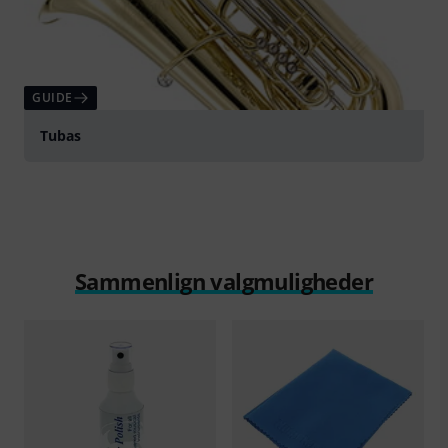
GUIDE
Tubas
Sammenlign valgmuligheder