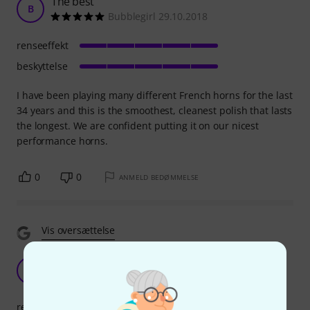
The best
B
Bubblegirl 29.10.2018
renseeffekt
beskyttelse
I have been playing many different French horns for the last
34 years and this is the smoothest, cleanest polish that lasts
the longest. We are confident putting it on our nicest
performance horns.
0
0
ANMELD BEDØMMELSE
Vis oversættelse
I love LaTromba products !
MU
Marius Ursu 19.02.2019
renseeffekt