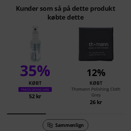
Kunder som så på dette produkt
købte dette
35%
12%
KØBT
KØBT
Thomann Polishing Cloth
PRÆCIS DENNE VARE
Grey
52 kr
26 kr
Sammenlign