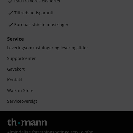
Råd fra vores eksperter
Tilfredshedsgaranti
Europas største musiklager
Service
Leveringsomkostninger og leveringstider
Supportcenter
Gavekort
Kontakt
Walk-in Store
Serviceoversigt
Almindelige forretningsbetingelser
/
Kolofon