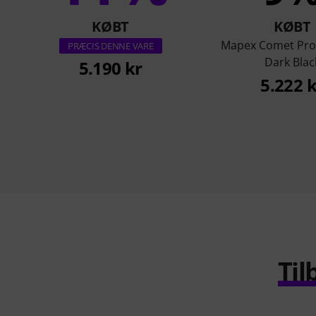
KØBT
KØBT
Mapex Comet Pro
PRÆCIS DENNE VARE
Dark Blac
5.190 kr
5.222 
Til