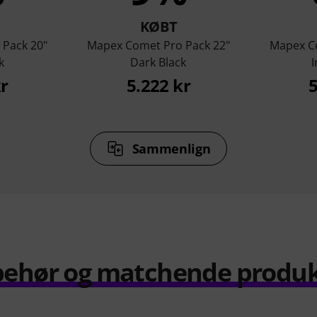
KØBT
 Pack 20"
Mapex Comet Pro Pack 22"
Mapex Co
k
Dark Black
I
kr
5.222 kr
5
Sammenlign
behør og matchende produ