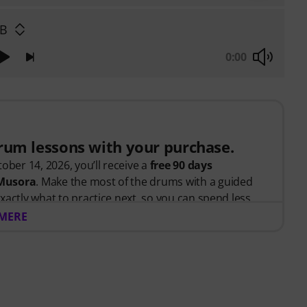
B
0:00
drum lessons with your purchase.
ober 14, 2026, you’ll receive a
free 90 days
 Musora
. Make the most of the drums with a guided
xactly what to practice next, so you can spend less
 and more time playing.
 MERE
tarted or looking to improve, Drumeo on Musora
tivated, and make steady progress with lessons that fit
ludes: