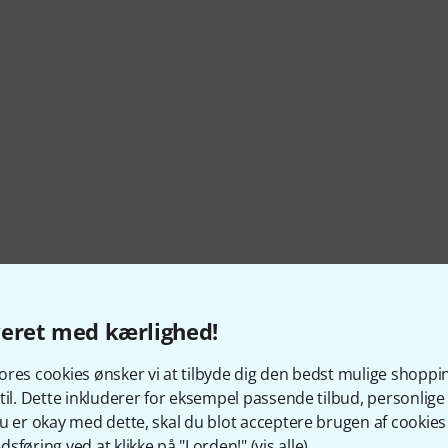
veret med kærlighed!
res cookies ønsker vi at tilbyde dig den bedst mulige shoppi
til. Dette inkluderer for eksempel passende tilbud, personli
u er okay med dette, skal du blot acceptere brugen af cookies t
sføring ved at klikke på "I orden!" (
vis alle
).