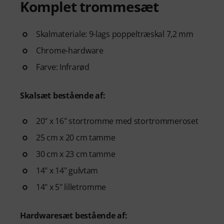
Komplet trommesæt
- A guided learning path
that 
- Lessons from world-class 
Siberiano, and more.
Skalmateriale: 9-lags poppeltræskal 7,2 mm
- A built-in Practice Tracker
to
Chrome-hardware
see your progress over time.
- A supportive community
of 
Farve: Infrarød
- Unlimited access
to lessons 
Skalsæt bestående af:
After your order has been shipp
code via email. The subscriptio
20" x 16" stortromme med stortrommeroset
25 cm x 20 cm tamme
30 cm x 23 cm tamme
14" x 14" gulvtam
14" x 5" lilletromme
Hardwaresæt bestående af: