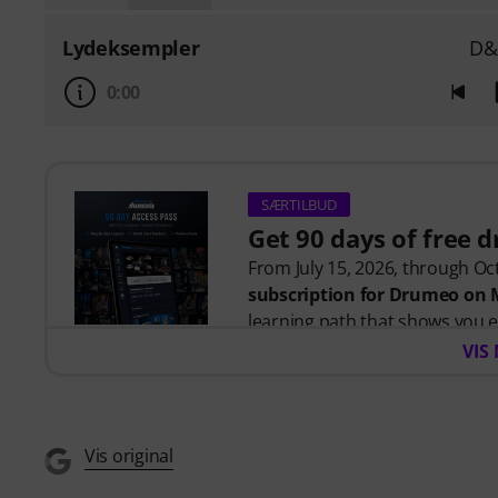
Lydeksempler
D&
0:00
SÆRTILBUD
Get 90 days of free 
From July 15, 2026, through Oct
subscription for Drumeo on
learning path that shows you e
time wondering where to start
VIS
Whether you're just getting s
helps you build skills, stay mo
Vis original
your level. Your free access inc