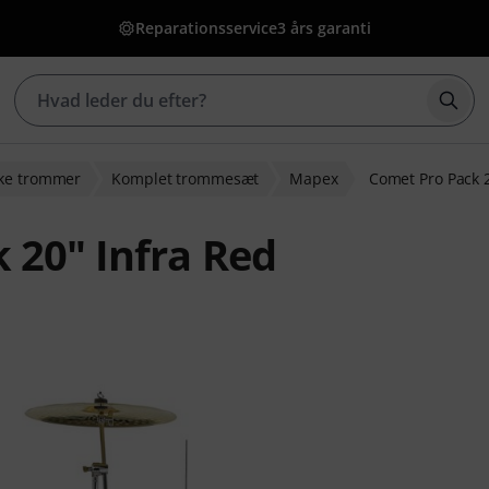
Reparationsservice
3 års garanti
Star
ske trommer
Komplet trommesæt
Mapex
Comet Pro Pack 2
 20" Infra Red
dømmelser