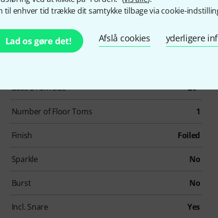
 til enhver tid trække dit samtykke tilbage via cookie-indstillin
Afslå cookies
yderligere i
Lad os gøre det!
Artikelnummer
594126
Bass Drum size
20"
Number of Floor Toms
1
Finish
Foiled
Sparkle
No
Burst
No
Incl. Snare
Yes