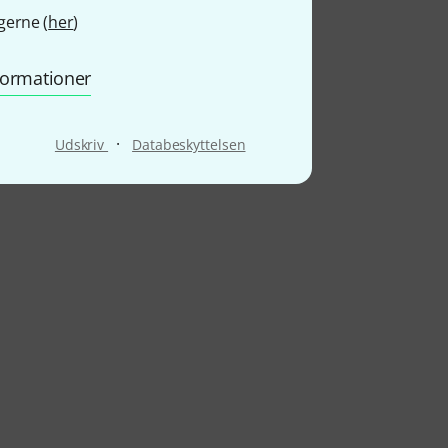
gerne (
her
)
nformationer
·
Udskriv
Databeskyttelsen