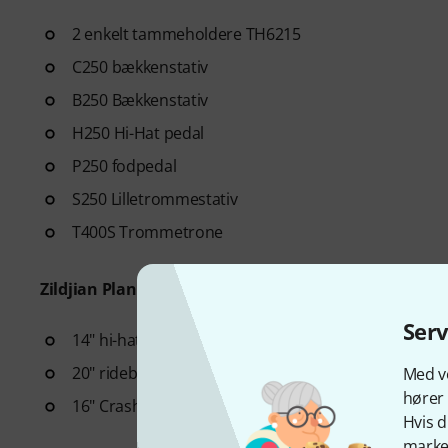
2 enkelt tammeholdere TH6215
C250 bækkenstativ
B250 Bækkenstativ
H250 Hi-Hat pedal
P250 fodpedal
S250 Lilletrommestativ
T400S Trommetrone
Zildjian Planet Z bækkensæt bestående af:
Ser
14" hi-hat bækken
20" ridebækken
Med vo
hører 
16" Crash-bækken
Hvis d
marked