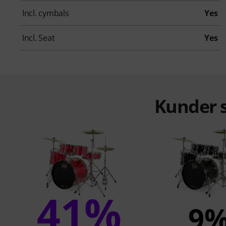
Incl. cymbals
Yes
Incl. Seat
Yes
Kunder s
41%
9