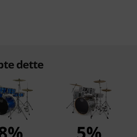
bte dette
8%
5%