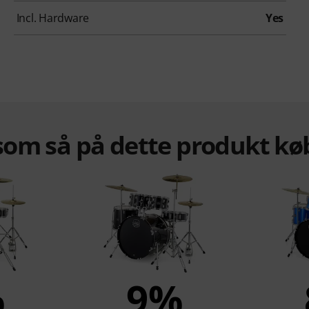
Incl. Hardware
Yes
om så på dette produkt kø
%
9%