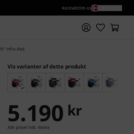
Kontakt
Om os
DA / KR
t søgning med søgeord {searchTerm}
0" Infra Red
Vis varianter af dette produkt
5.190
kr
Alle priser inkl. moms