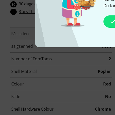
30 dages-Money Back garanti
30
Du kan
3 års Thomann garanti
3
Fås siden
Juli 2024
salgsenhed
1 stk
Number of TomToms
2
Shell Material
Poplar
Colour
Red
Fade
No
Shell Hardware Colour
Chrome