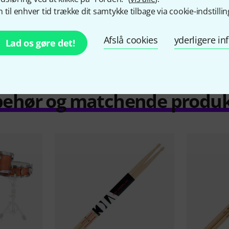
+1
 til enhver tid trække dit samtykke tilbage via cookie-indstillin
Afslå cookies
yderligere i
Lad os gøre det!
behør og matchende produ