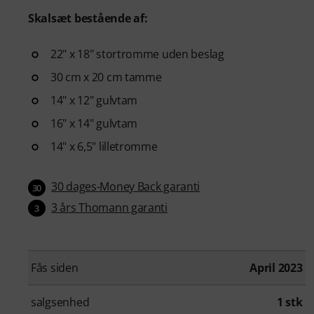
Skalsæt bestående af:
22" x 18" stortromme uden beslag
30 cm x 20 cm tamme
14" x 12" gulvtam
16" x 14" gulvtam
14" x 6,5" lilletromme
30 dages-Money Back garanti
30
3 års Thomann garanti
3
Fås siden
April 2023
salgsenhed
1 stk