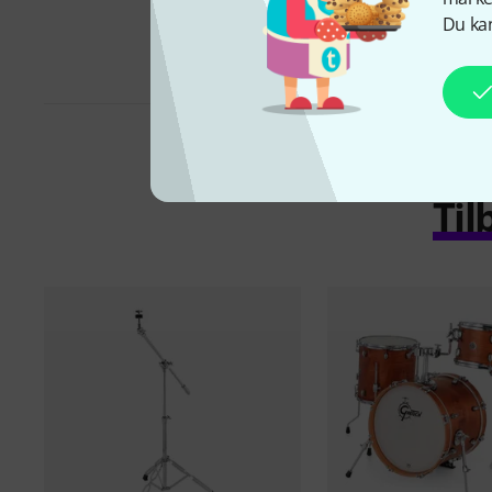
tilbud
Du kan
Til