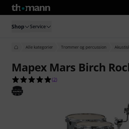
Shop
Service
Alle kategorier
Trommer og percussion
Akusti
Mapex Mars Birch Rock
5.0 ud af 5 stjerner fra 2 kundebe
(
2
)