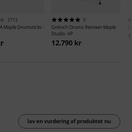
2713
9
A Maple Drumsticks -
Gretsch Drums
Renown Maple
S
Studio -VP
1
kr
12.790 kr
lav en vurdering af produktet nu