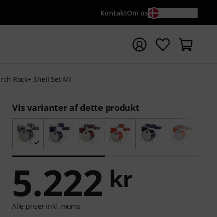
Kontakt
Om os
DA / KR
t søgning med søgeord {searchTerm}
rch Rock+ Shell Set MI
Vis varianter af dette produkt
5.222
kr
Alle priser inkl. moms