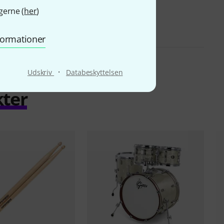
gerne (
her
)
nformationer
·
Udskriv
Databeskyttelsen
kter