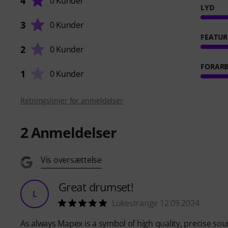
4
0 Kunder
LYD
3
0 Kunder
FEATUR
2
0 Kunder
FORARB
1
0 Kunder
Retningslinjer for anmeldelser
2
Anmeldelser
Vis oversættelse
Great drumset!
L
Lukestrange 12.09.2024
As always Mapex is a symbol of high quality, precise s