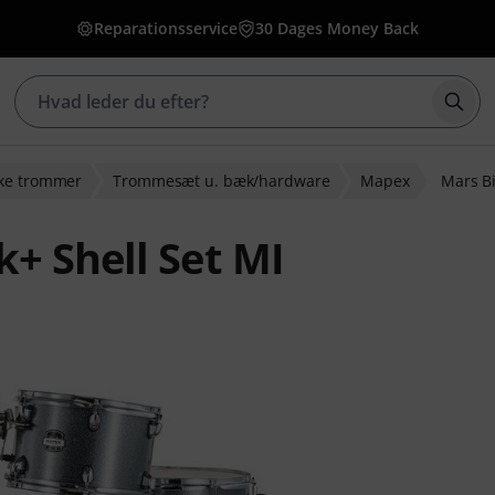
Reparationsservice
30 Dages Money Back
Star
ske trommer
Trommesæt u. bæk/hardware
Mapex
Mars Bi
+ Shell Set MI
dømmelser