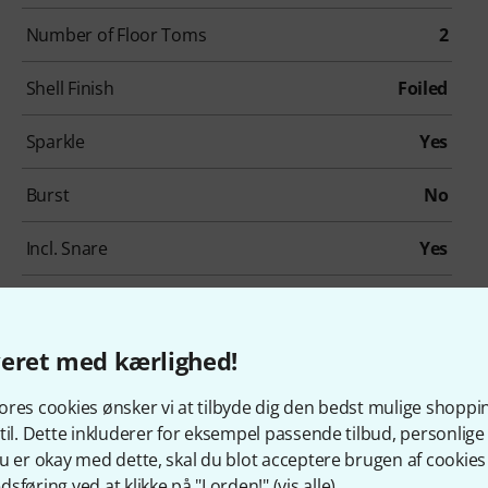
Number of Floor Toms
2
Shell Finish
Foiled
Sparkle
Yes
Burst
No
Incl. Snare
Yes
veret med kærlighed!
res cookies ønsker vi at tilbyde dig den bedst mulige shoppi
til. Dette inkluderer for eksempel passende tilbud, personli
Sammensæt din egen pakke
u er okay med dette, skal du blot acceptere brugen af cookies t
Fra 5.399 kr
OP TIL 3% RABAT
sføring ved at klikke på "I orden!" (
vis alle
).