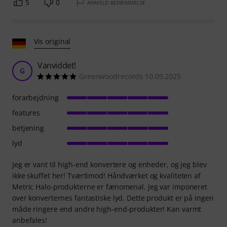
5
0
ANMELD BEDØMMELSE
Vis original
Vanviddet!
G
Greenwoodrecords 10.09.2025
forarbejdning
features
betjening
lyd
Jeg er vant til high-end konvertere og enheder, og jeg blev
ikke skuffet her! Tværtimod! Håndværket og kvaliteten af
Metric Halo-produkterne er fænomenal. Jeg var imponeret
over konverternes fantastiske lyd. Dette produkt er på ingen
måde ringere end andre high-end-produkter! Kan varmt
anbefales!