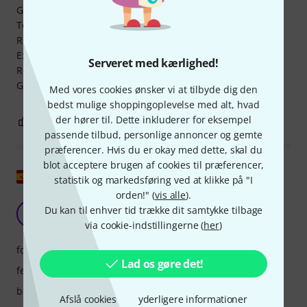
Great Sound
Total flexibility
Rock Solid Drivers
Expandable
Serveret med kærlighed!
Reliable
Great Support
Med vores cookies ønsker vi at tilbyde dig den
bedst mulige shoppingoplevelse med alt, hvad
der hører til. Dette inkluderer for eksempel
3
0
ANMELD BEDØMMELSE
passende tilbud, personlige annoncer og gemte
præferencer. Hvis du er okay med dette, skal du
blot acceptere brugen af cookies til præferencer,
Vis original
statistik og markedsføring ved at klikke på "I
orden!" (
vis alle
).
Komplet og høj kvalitet
Du kan til enhver tid trække dit samtykke tilbage
E
epicruchi 24.08.2025
via cookie-indstillingerne (
her
)
forarbejdning
Lad os gøre det!
features
betjening
Afslå cookies
yderligere informationer