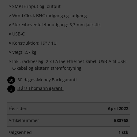
SMPTE-input og -output
Word Clock BNC-indgang og -udgang
Stereohovedtelefonudgang: 6,3 mm jackstik
USB-C
Konstruktion: 19" / 1U
Vægt: 2,7 kg
Inkl. rackbeslag, 2 x CAT5e Ethernet-kabel, USB-A til USB-
C-kabel og ekstern strømforsyning
30 dages-Money Back garanti
30
3 års Thomann garanti
3
Fås siden
April 2022
Artikelnummer
530768
salgsenhed
1 stk