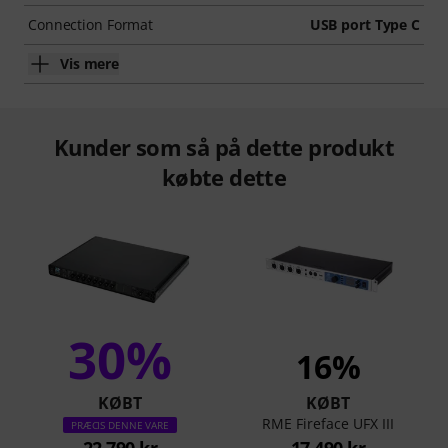
Connection Format
USB port Type C
Vis mere
Kunder som så på dette produkt
købte dette
30%
16%
KØBT
KØBT
RME Fireface UFX III
PRÆCIS DENNE VARE
22.790 kr
17.490 kr