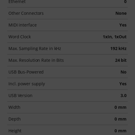
Ethernet
0
Other Connectors
None
MIDI interface
Yes
Word Clock
1xIn, 1xOut
Max. Sampling Rate in kHz
192 kHz
Max. Resolution Rate in Bits
24 bit
USB Bus-Powered
No
Incl. power supply
Yes
USB Version
3.0
Width
0 mm
Depth
0 mm
Height
0 mm