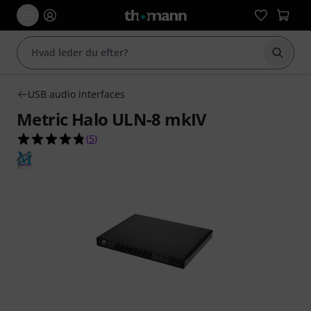
Start 
USB audio interfaces
Metric Halo ULN-8 mkIV
4.8 ud af 5 stjerner fra 5 kundebedømmelser
(
5
)