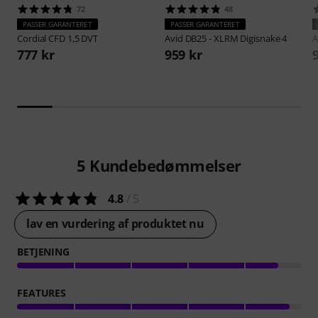
72
48
PASSER GARANTERET
PASSER GARANTERET
Cordial
CFD 1,5 DVT
Avid
DB25 - XLRM Digisnake 4
A
777 kr
959 kr
5
Kundebedømmelser
4.8
/ 5
lav en vurdering af produktet nu
BETJENING
FEATURES