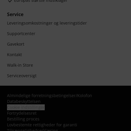
Europas største musiklager
Service
Leveringsomkostninger og leveringstider
Supportcenter
Gavekort
Kontakt
Walk-in Store
Serviceoversigt
Almindelige forretningsbetingelser
/
Kolofon
Databeskyttelsen
Cookie indstillinger
Fortrydelsesret
Bestilling proces
Lovbestemte rettigheder for garanti
Tilgængelighedserklæring