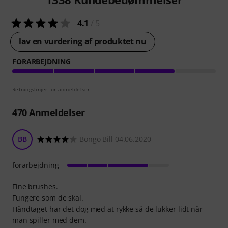
4.1
/ 5
lav en vurdering af produktet nu
FORARBEJDNING
Retningslinjer for anmeldelser
470
Anmeldelser
BB
Bongo Bill 04.06.2020
forarbejdning
Fine brushes.
Fungere som de skal.
Håndtaget har det dog med at rykke så de lukker lidt når
man spiller med dem.