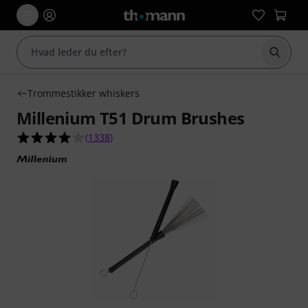
Start 
Trommestikker whiskers
Millenium T51 Drum Brushes
4.1 ud af 5 stjerner fra 1338 kundebedømmelse
(
1338
)