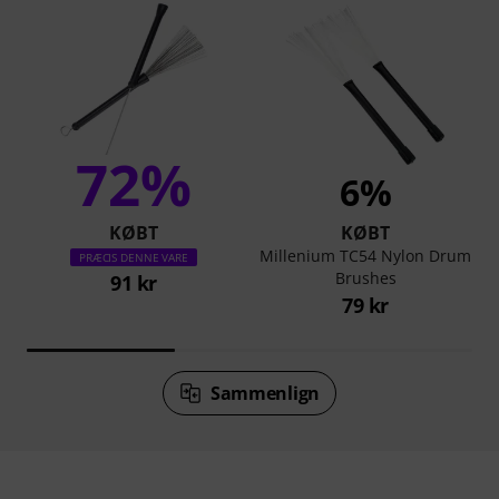
72%
6%
KØBT
KØBT
Millenium TC54 Nylon Drum
PRÆCIS DENNE VARE
Brushes
91 kr
79 kr
Sammenlign