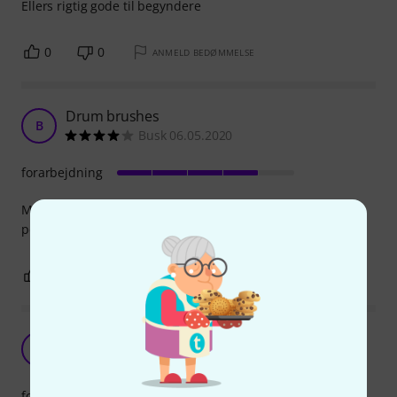
Ellers rigtig gode til begyndere
0
0
ANMELD BEDØMMELSE
Drum brushes
B
Busk 06.05.2020
forarbejdning
My drums are electric, but I use them for my other
percussion instruments like cajón or even djembe,
0
0
ANMELD BEDØMMELSE
gik lidt hurtigt i stykker.
G
golle 10.04.2020
forarbejdning