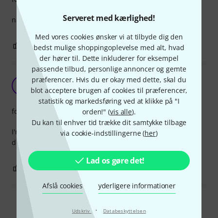
Serveret med kærlighed!
nåede aldrig rigtigt at få dem i brug, før de gik i stykker.
Med vores cookies ønsker vi at tilbyde dig den
0
0
ANMELD BEDØMMELSE
bedst mulige shoppingoplevelse med alt, hvad
der hører til. Dette inkluderer for eksempel
passende tilbud, personlige annoncer og gemte
præferencer. Hvis du er okay med dette, skal du
Fine
A
blot acceptere brugen af cookies til præferencer,
Anonym 16.11.2016
statistik og markedsføring ved at klikke på "I
forarbejdning
orden!" (
vis alle
).
Du kan til enhver tid trække dit samtykke tilbage
I'm not an expert, as I bought it for a friend, he's the
via cookie-indstillingerne (
her
)
drummer. It seems to work fine.
Lad os gøre det!
0
0
ANMELD BEDØMMELSE
Afslå cookies
yderligere informationer
Læs alle anmeldelser
·
Udskriv
Databeskyttelsen