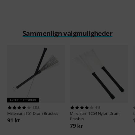
Sammenlign valgmuligheder
AKTUELT PRODUKT
1338
418
Millenium
T51 Drum Brushes
Millenium
TC54 Nylon Drum
S
Brushes
91 kr
79 kr