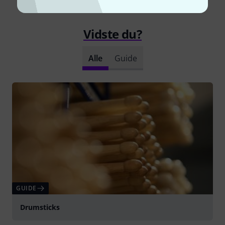
Vidste du?
Alle
Guide
GUIDE
Drumsticks