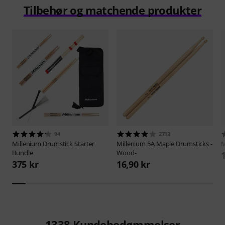
Tilbehør og matchende produkter
94
2713
Millenium
Drumstick Starter
Millenium
5A Maple Drumsticks -
M
Bundle
Wood-
375 kr
16,90 kr
1338
Kundebedømmelser