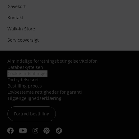
Gavekort
Kontakt
Walk-in Store
Serviceoversigt
Almindelige forretningsbetingelser
/
Kolofon
Databeskyttelsen
Cookie indstillinger
Fortrydelsesret
Bestilling proces
Lovbestemte rettigheder for garanti
Tilgængelighedserklæring
Fortryd bestilling