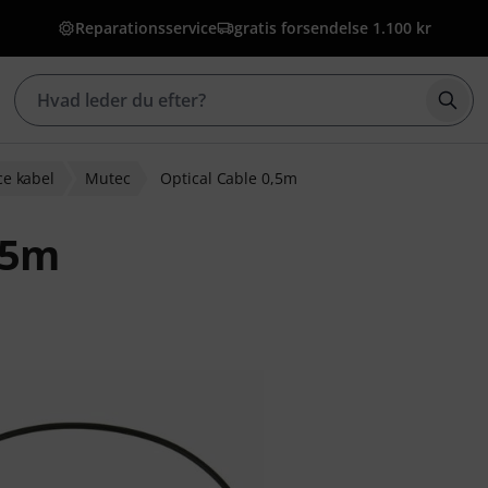
Reparationsservice
gratis forsendelse 1.100 kr
Star
ce kabel
Mutec
Optical Cable 0,5m
,5m
bedømmelser