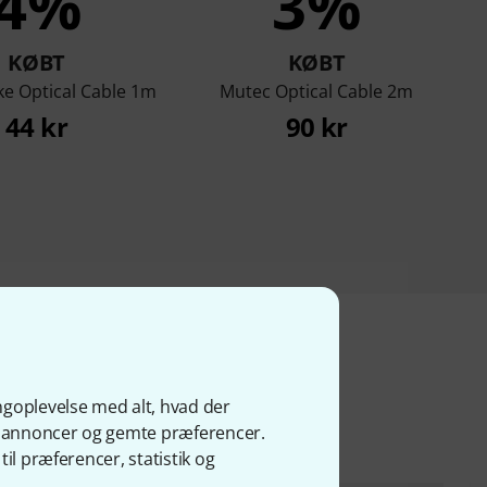
4%
3%
KØBT
KØBT
ke Optical Cable 1m
Mutec Optical Cable 2m
44 kr
90 kr
kter
ngoplevelse med alt, hvad der
ge annoncer og gemte præferencer.
il præferencer, statistik og