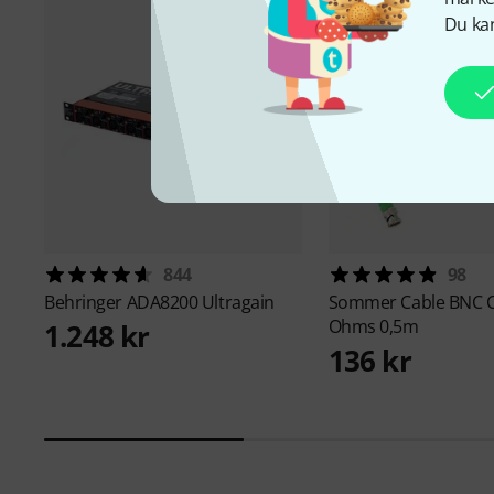
Du kan
844
98
Behringer
ADA8200 Ultragain
Sommer Cable
BNC C
Ohms 0,5m
1.248 kr
136 kr