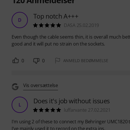
120
Anmeldelser
Top notch A+++
D
DASA 25.02.2019
Even though the cable seems thin, it is overall much b
good and it will put no strain on the sockets.
0
0
ANMELD BEDØMMELSE
Vis oversættelse
Does it's job without issues
L
luffarvante 27.02.2021
I'm using 2 of these to connect my Behringer UMC1820 
I've mainly used it to record on the extra ins.