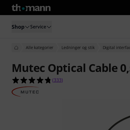
Shop
Service
Alle kategorier
Ledninger og stik
Digital interfa
Mutec Optical Cable 0
4.8 ud af 5 stjerner fra 333 kunde
(
333
)