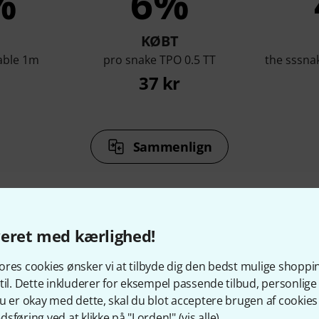
%
6%
KØBT
able 1m
pro snake TPO 0.5 TT
the sssna
37 kr
Sammenlign
veret med kærlighed!
behør og matchende produ
res cookies ønsker vi at tilbyde dig den bedst mulige shoppi
til. Dette inkluderer for eksempel passende tilbud, personli
u er okay med dette, skal du blot acceptere brugen af cookies t
sføring ved at klikke på "I orden!" (
vis alle
).