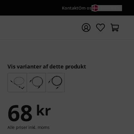
Kontakt
Om os
DA / KR
t søgning med søgeord {searchTerm}
Vis varianter af dette produkt
68
kr
Alle priser inkl. moms