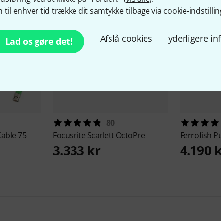
 til enhver tid trække dit samtykke tilbage via cookie-indstillin
Afslå cookies
yderligere i
Lad os gøre det!
80
able 75
Focusrite
Scarlett OctoPre
Ferrofish
Pu
3.333 kr
4.190 