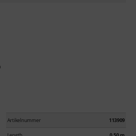
n
Artikelnummer
113909
Length
0,50 m