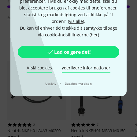
FORARBEJDNING
præferencer. Hvis du er okay med dette, skal du
blot acceptere brugen af cookies til præferencer,
statistik og markedsføring ved at klikke på "I
Retningslinjer for anmeldelser
orden!" (
vis alle
).
Du kan til enhver tid trække dit samtykke tilbage
via cookie-indstillingerne (
her
)
Sammenlign valgmuligheder
Lad os gøre det!
Afslå cookies
yderligere informationer
·
Udskriv
Databeskyttelsen
2
7
Neutrik
NKPH01-A4A3-M0200
Neutrik
NKPH01-MFA3-M0150
N