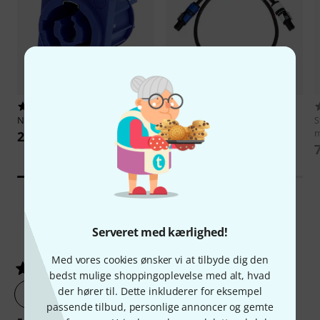
156
5
Neutrik
NAC3 MPXXA
Neutrik
NKPH01-A4A3-M0100
S
m
29 kr
175 kr
Serveret med kærlighed!
6
Kundebedømmelser
Med vores cookies ønsker vi at tilbyde dig den
5
/ 5
bedst mulige shoppingoplevelse med alt, hvad
der hører til. Dette inkluderer for eksempel
lav en vurdering af produktet nu
passende tilbud, personlige annoncer og gemte