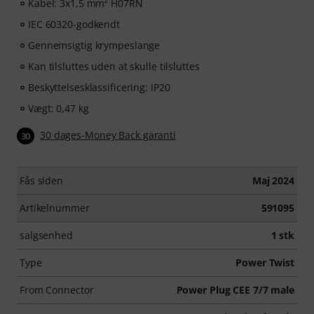
Kabel: 3x1,5 mm² H07RN
IEC 60320-godkendt
Gennemsigtig krympeslange
Kan tilsluttes uden at skulle tilsluttes
Beskyttelsesklassificering: IP20
Vægt: 0,47 kg
30 dages-Money Back garanti
30
Fås siden
Maj 2024
Artikelnummer
591095
salgsenhed
1 stk
Type
Power Twist
From Connector
Power Plug CEE 7/7 male