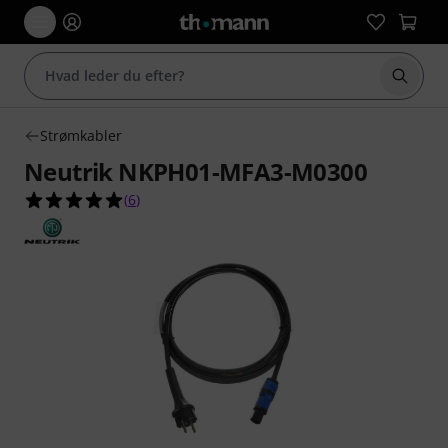
Start 
Strømkabler
Neutrik NKPH01-MFA3-M0300
5.0 ud af 5 stjerner fra 6 kundebedømmelser
(
6
)