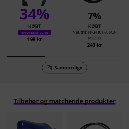
34%
7%
KØBT
KØBT
Neutrik NKPH01-A4A3-
PRÆCIS DENNE VARE
M0300
198 kr
243 kr
Sammenlign
Tilbehør og matchende produkter