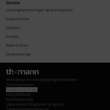
Service
Leveringsomkostninger og leveringstider
Supportcenter
Gavekort
Kontakt
Walk-in Store
Serviceoversigt
Almindelige forretningsbetingelser
/
Kolofon
Databeskyttelsen
Cookie indstillinger
Fortrydelsesret
Bestilling proces
Lovbestemte rettigheder for garanti
Tilgængelighedserklæring