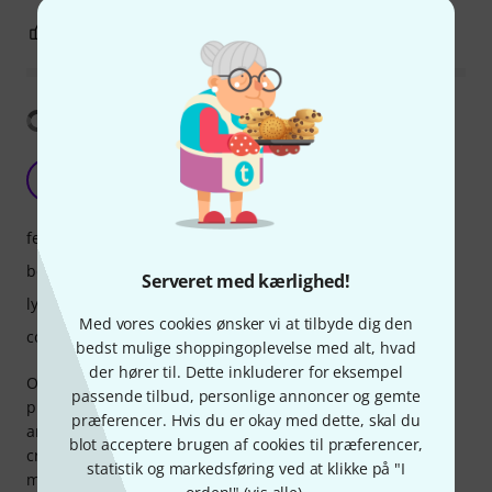
0
0
ANMELD BEDØMMELSE
Vis oversættelse
One of the best
S
Sorotara 19.07.2024
features
betjening
Serveret med kærlighed!
lyd/kvalitet
Med vores cookies ønsker vi at tilbyde dig den
computerbelastning
bedst mulige shoppingoplevelse med alt, hvad
der hører til. Dette inkluderer for eksempel
One of the best plugins, and probably in my top 5 most
passende tilbud, personlige annoncer og gemte
plugins alongside Thermal in terms of how incredibly rich
præferencer. Hvis du er okay med dette, skal du
and varied it is. Fantastic sound sculpting capabilities,
blot acceptere brugen af cookies til præferencer,
creating sound scapes and just finding new ways of
statistik og markedsføring ved at klikke på "I
morphing your sound. Amazing plugin.