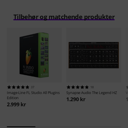
Tilbehør og matchende produkter
37
18
Image-Line
FL Studio All Plugins
Synapse Audio
The Legend HZ
V
Edition
1.290 kr
2.999 kr