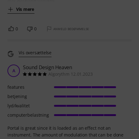
and automate changes
Vis mere
0
0
ANMELD BEDØMMELSE
Vis oversættelse
Sound Design Heaven
A
Algorythm 12.01.2023
features
betjening
lyd/kvalitet
computerbelastning
Portal is great since it is loaded as an effect not an
instrument. The amount of modulation that can be done