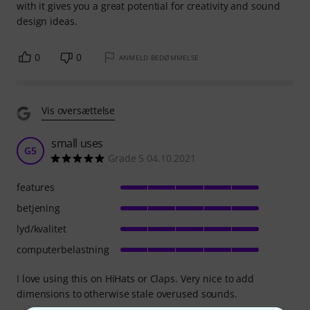
with it gives you a great potential for creativity and sound
design ideas.
0
0
ANMELD BEDØMMELSE
Vis oversættelse
small uses
G5
Grade 5 04.10.2021
features
betjening
lyd/kvalitet
computerbelastning
I love using this on HiHats or Claps. Very nice to add
dimensions to otherwise stale overused sounds.