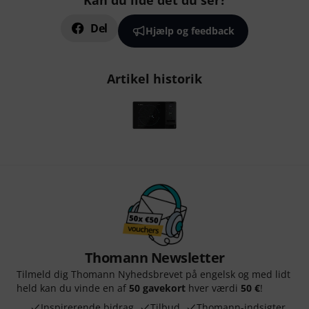
Kan du lide det du ser?
Del
Hjælp og feedback
Artikel historik
Thomann Newsletter
Tilmeld dig Thomann Nyhedsbrevet på engelsk og med lidt
held kan du vinde en af
50 gavekort
hver værdi
50 €
!
Inspirerende bidrag
Tilbud
Thomann-indsigter