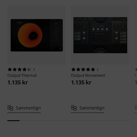
3
3
Output
Thermal
Output
Movement
F
1.135 kr
1.135 kr
Sammenlign
Sammenlign