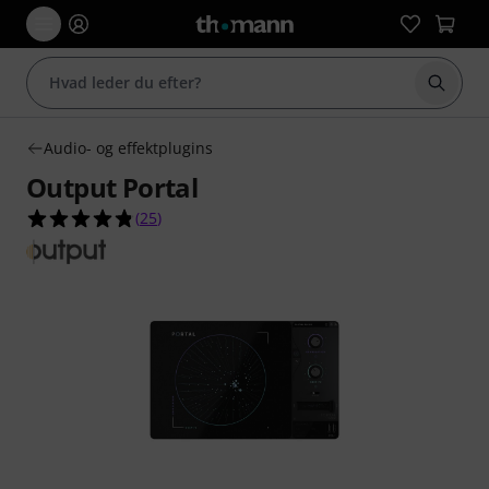
Start 
Audio- og effektplugins
Output Portal
4.8 ud af 5 stjerner fra 25 kundebedømmelser
(
25
)