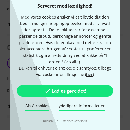
This is the best value for money I got for a cable with this
Serveret med kærlighed!
quality. Comes with great connectors
Med vores cookies ønsker vi at tilbyde dig den
bedst mulige shoppingoplevelse med alt, hvad
1
0
ANMELD BEDØMMELSE
der hører til. Dette inkluderer for eksempel
passende tilbud, personlige annoncer og gemte
præferencer. Hvis du er okay med dette, skal du
Vis oversættelse
blot acceptere brugen af cookies til præferencer,
statistik og markedsføring ved at klikke på "I
Just does the job
orden!" (
vis alle
).
R
Richard-in-Cyprus 17.04.2026
Du kan til enhver tid trække dit samtykke tilbage
via cookie-indstillingerne (
her
)
forarbejdning
Lad os gøre det!
Raesonably rugged and reasonably flexible
Afslå cookies
yderligere informationer
0
0
ANMELD BEDØMMELSE
·
Udskriv
Databeskyttelsen
Læs alle anmeldelser