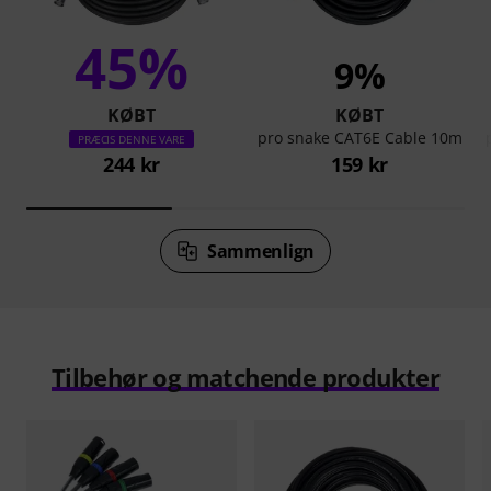
45%
9%
KØBT
KØBT
pro snake CAT6E Cable 10m
PRÆCIS DENNE VARE
244 kr
159 kr
Sammenlign
Tilbehør og matchende produkter