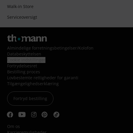
Walk-in Store
Serviceoversigt
Almindelige forretningsbetingelser
/
Kolofon
Databeskyttelsen
Cookie indstillinger
Fortrydelsesret
Bestilling proces
Lovbestemte rettigheder for garanti
Tilgængelighedserklæring
Fortryd bestilling
Om os
Karrieremuligheder