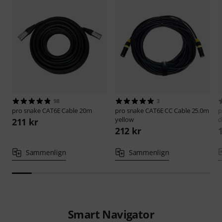
98
3
pro snake
CAT6E Cable 20m
pro snake
CAT6E CC Cable 25.0m
p
yellow
d
211 kr
212 kr
Sammenlign
Sammenlign
Smart Navigator