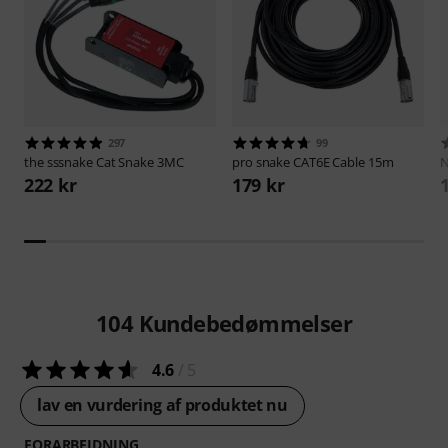
297
99
the sssnake
Cat Snake 3MC
pro snake
CAT6E Cable 15m
N
222 kr
179 kr
104
Kundebedømmelser
4.6
/ 5
lav en vurdering af produktet nu
FORARBEJDNING