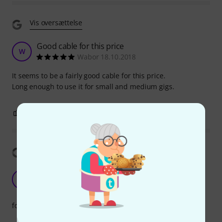
Vis oversættelse
Good cable for this price
W
Wabor 18.10.2018
It seems to be a fairly good cable for this price.
Long enough to use it for small and medium gigs.
4
0
ANMELD BEDØMMELSE
Vis oversættelse
Excellent for the price point
J
Jquaicoe 25.04.2026
forarbejdning