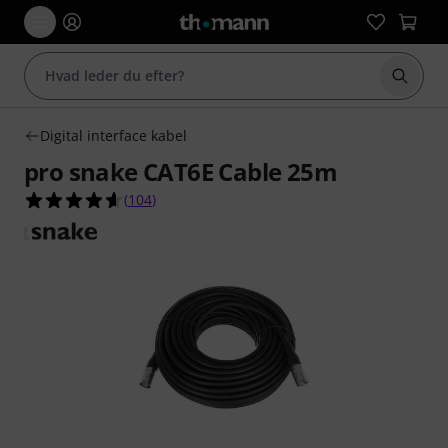
Start 
Digital interface kabel
pro snake CAT6E Cable 25m
4.6 ud af 5 stjerner fra 104 kundebedømmelser
(
104
)