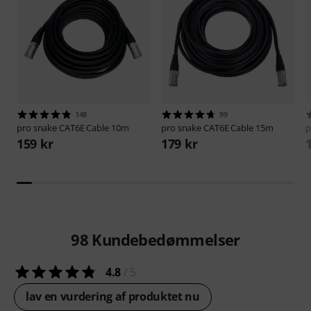
148
99
pro snake
CAT6E Cable 10m
pro snake
CAT6E Cable 15m
p
159 kr
179 kr
98
Kundebedømmelser
4.8
/ 5
lav en vurdering af produktet nu