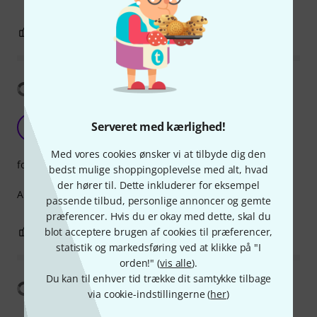
0
0
ANMELD BEDØMMELSE
Vis oversættelse
Backup
Serveret med kærlighed!
G
GigiMiglio 18.05.2020
Med vores cookies ønsker vi at tilbyde dig den
forarbejdning
bedst mulige shoppingoplevelse med alt, hvad
der hører til. Dette inkluderer for eksempel
A good backup of the main cat5E/6E cable
passende tilbud, personlige annoncer og gemte
præferencer. Hvis du er okay med dette, skal du
0
0
blot acceptere brugen af cookies til præferencer,
ANMELD BEDØMMELSE
statistik og markedsføring ved at klikke på "I
orden!" (
vis alle
).
Du kan til enhver tid trække dit samtykke tilbage
Vis oversættelse
via cookie-indstillingerne (
her
)