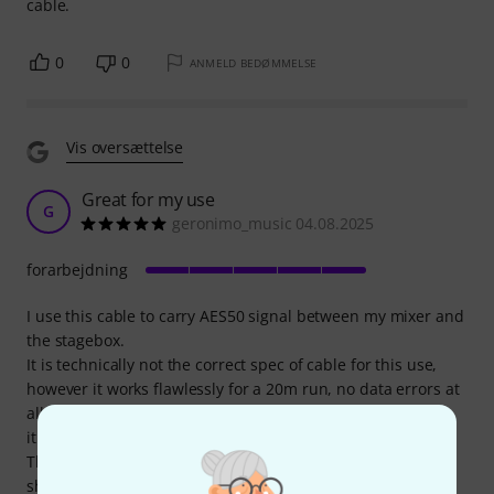
cable.
0
0
ANMELD BEDØMMELSE
Vis oversættelse
Great for my use
G
geronimo_music 04.08.2025
forarbejdning
I use this cable to carry AES50 signal between my mixer and
the stagebox.
It is technically not the correct spec of cable for this use,
however it works flawlessly for a 20m run, no data errors at
all, even with musicians jostling it around and stepping on
it.
The ethercon shielding is connected to the cable's
shielding.