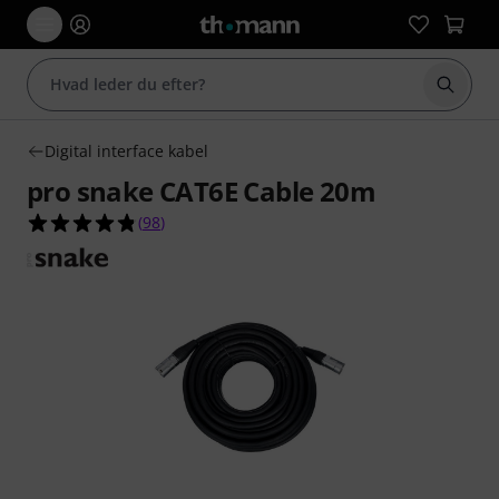
Start 
Digital interface kabel
pro snake CAT6E Cable 20m
4.8 ud af 5 stjerner fra 98 kundebedømmelser
(
98
)