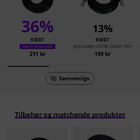
36%
13%
KØBT
KØBT
pro snake CAT6E Cable 10m
PRÆCIS DENNE VARE
211 kr
159 kr
Sammenlign
Tilbehør og matchende produkter