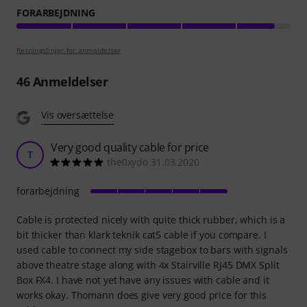
FORARBEJDNING
Retningslinjer for anmeldelser
46
Anmeldelser
Vis oversættelse
Very good quality cable for price
T
the0xydo 31.03.2020
forarbejdning
Cable is protected nicely with quite thick rubber, which is a
bit thicker than klark teknik cat5 cable if you compare. I
used cable to connect my side stagebox to bars with signals
above theatre stage along with 4x Stairville RJ45 DMX Split
Box FX4. I have not yet have any issues with cable and it
works okay. Thomann does give very good price for this