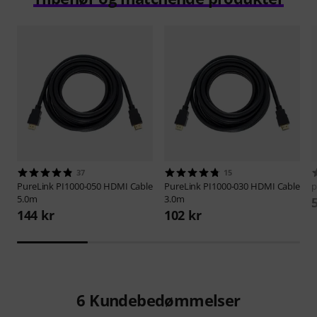
37
15
PureLink
PI1000-050 HDMI Cable
PureLink
PI1000-030 HDMI Cable
p
5.0m
3.0m
144 kr
102 kr
6
Kundebedømmelser