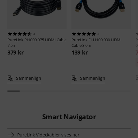
4
3
PureLink
PI1000-075 HDMI Cable
PureLink
FI-H100-030 HDMI
P
7.5m
Cable 3.0m
0
379 kr
139 kr
Sammenlign
Sammenlign
Smart Navigator
PureLink Videokabler vises her