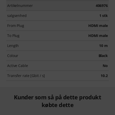
Artikelnummer
406976
salgsenhed
1 stk
From Plug
HDMI male
To Plug
HDMI male
Length
10 m
Colour
Black
Active Cable
No
Transfer rate [Gbit / s]
10.2
Kunder som så på dette produkt
købte dette