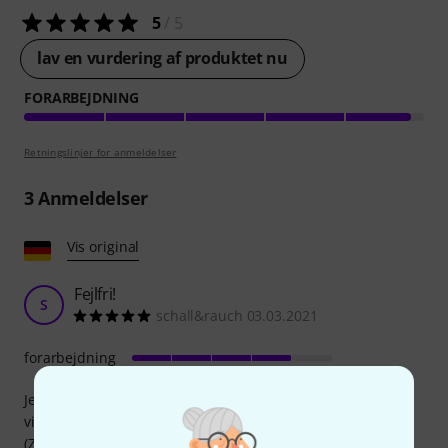
5
/ 5
lav en vurdering af produktet nu
FORARBEJDNING
Retningslinjer for anmeldelser
3
Anmeldelser
Vis original
Fejlfri!
S
schall&rauch 03.03.2021
forarbejdning
Jeg havde brug for dette kabel til en
videokonferenceopsætning (Zoom) for at styre mit webcam
(Zoom q2n4K) i et stort rum. Kablet har vist sig at være