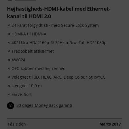
Højhastigheds-HDMI-kabel med Ethernet-
kanal til HDMI 2.0
24 karat forgyldt stik med Secure-Lock-System
HDMI-A til HDMI-A
4K/ Ultra HD/ 2160p @ 30Hz m/bw. Full HD/ 1080p
Tredobbelt afskærmet
AWG24
OFC-kobber med høj renhed
Velegnet til 3D, HEAC, ARC, Deep Colour og xvYCC
Længde: 10,0 m
Farve: Sort
30 dages-Money Back garanti
30
Fås siden
Marts 2017