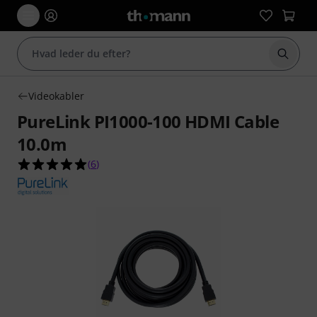
Start 
Videokabler
PureLink PI1000-100 HDMI Cable
10.0m
5.0 ud af 5 stjerner fra 6 kundebedømmelser
(
6
)