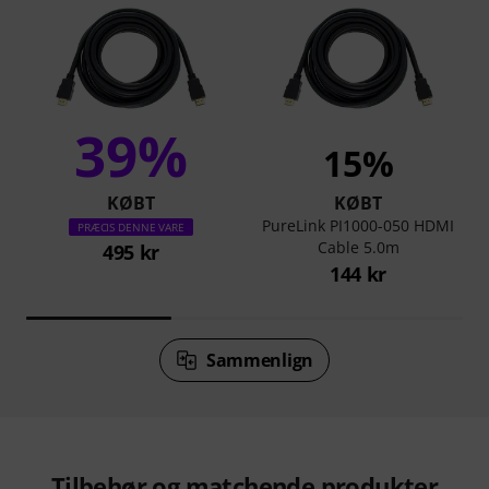
39%
15%
KØBT
KØBT
PureLink PI1000-050 HDMI
PRÆCIS DENNE VARE
Cable 5.0m
495 kr
144 kr
Sammenlign
Tilbehør og matchende produkter