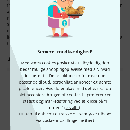
fremragende i flere anvendelser og fungerer fejlfrit og uden
afbrydelser. Jeg trækker én stjerne fra for materialet i
plastik-samledåsen med USB-porte og strømforsyning.
Strømadapterens jackstik passer perfekt i stikkontakten,
men klikker ikke på plads. Måske kunne producenten gøre
lidt mere for at gøre det. Men alt i alt er det fremragende og
til en rimelig pris: et godt køb!
Serveret med kærlighed!
0
0
ANMELD BEDØMMELSE
Med vores cookies ønsker vi at tilbyde dig den
bedst mulige shoppingoplevelse med alt, hvad
der hører til. Dette inkluderer for eksempel
Læs alle anmeldelser
passende tilbud, personlige annoncer og gemte
præferencer. Hvis du er okay med dette, skal du
blot acceptere brugen af cookies til præferencer,
statistik og markedsføring ved at klikke på "I
Vidste du?
orden!" (
vis alle
).
Du kan til enhver tid trække dit samtykke tilbage
via cookie-indstillingerne (
her
)
Alle
Downloads