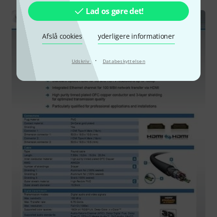
Lad os gøre det!
Afslå cookies
yderligere informationer
·
Udskriv
Databeskyttelsen