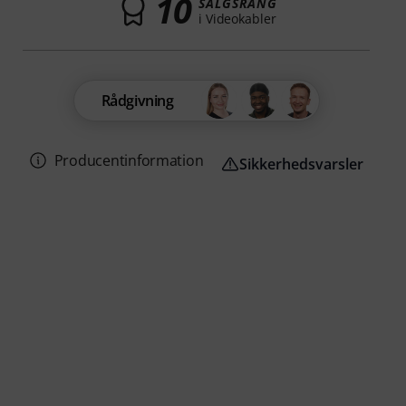
10
SALGSRANG
i Videokabler
Rådgivning
Producentinformation
Sikkerhedsvarsler