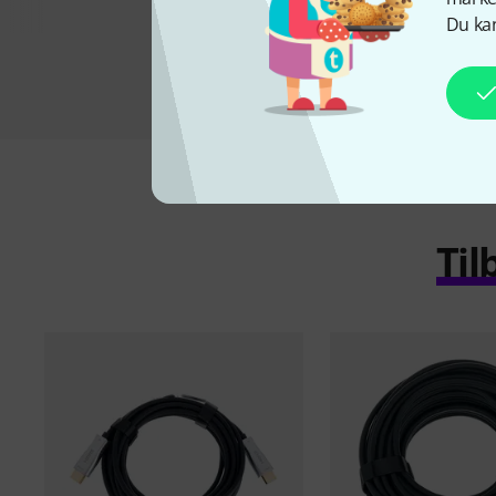
Du kan
Til