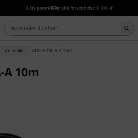
3 års garanti
gratis forsendelse 1.100 kr
Star
pro snake
AOC HDMI A-A 10m
A-A 10m
edømmelser