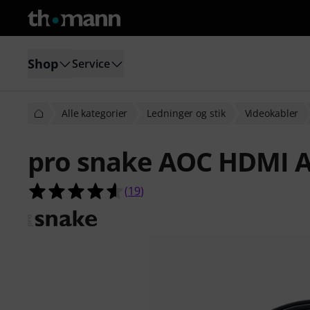
Shop
Service
Alle kategorier
Ledninger og stik
Videokabler
pro snake AOC HDMI 
4.6 ud af 5 stjerner fra 19 kundeb
(
19
)