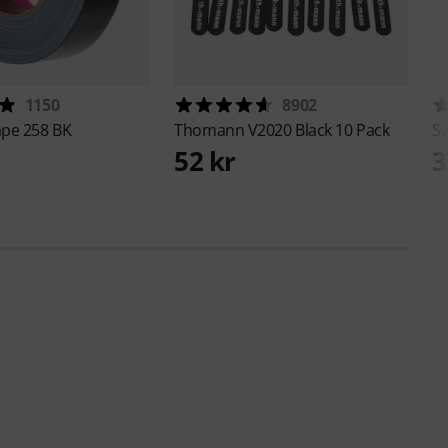
1150
8902
ape 258 BK
Thomann
V2020 Black 10 Pack
S
52 kr
3