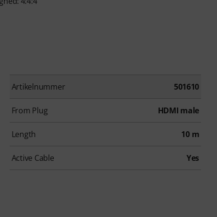
ghed: 4:4:4
Artikelnummer
501610
From Plug
HDMI male
Length
10 m
Active Cable
Yes