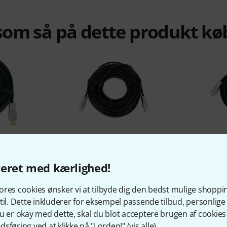
om så på dette produkt kø
%
10%
veret med kærlighed!
KØBT
MI A-A 15m
pro snake AOC HDMI A-A 25m
pro snak
res cookies ønsker vi at tilbyde dig den bedst mulige shoppi
r
677 kr
til. Dette inkluderer for eksempel passende tilbud, personli
u er okay med dette, skal du blot acceptere brugen af cookies t
sføring ved at klikke på "I orden!" (
vis alle
).