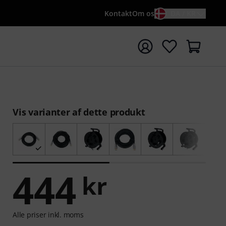
Kontakt
Om os
DA / KR
t søgning med søgeord {searchTerm}
Vis varianter af dette produkt
444
kr
Alle priser inkl. moms