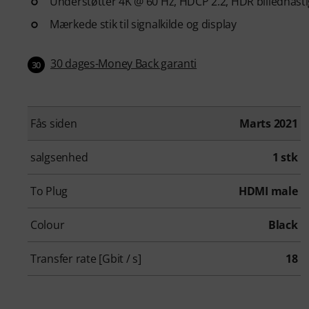
Understøtter 4K @ 60 Hz, HDCP 2.2, HDR billedhasti
Mærkede stik til signalkilde og display
30 dages-Money Back garanti
30
Fås siden
Marts 2021
salgsenhed
1 stk
To Plug
HDMI male
Colour
Black
Transfer rate [Gbit / s]
18