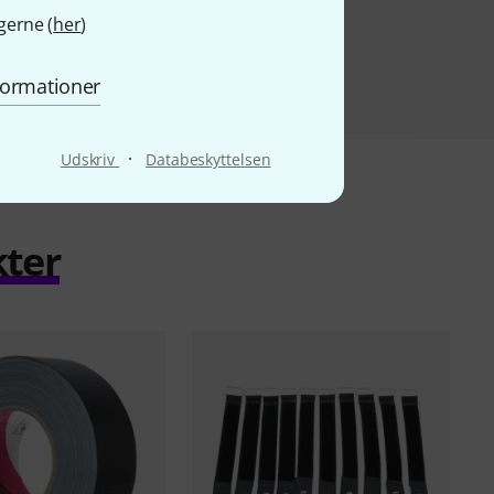
gerne (
her
)
nformationer
·
Udskriv
Databeskyttelsen
kter