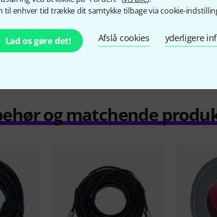
 til enhver tid trække dit samtykke tilbage via cookie-indstillin
Sammenlign
Afslå cookies
yderligere i
Lad os gøre det!
behør og matchende produ