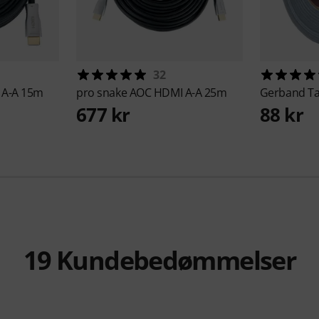
32
 A-A 15m
pro snake
AOC HDMI A-A 25m
Gerband
T
677 kr
88 kr
19
Kundebedømmelser