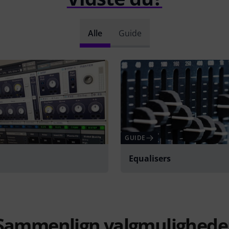
Alle
Guide
GUIDE
Equalisers
Sammenlign valgmulighede