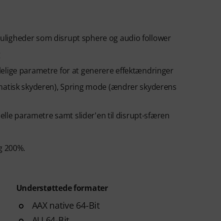
uligheder som disrupt sphere og audio follower
g
ldelelige parametre for at generere effektændringer
omatisk skyderen), Spring mode (ændrer skyderens
uelle parametre samt slider'en til disrupt-sfæren
g 200%.
Understøttede formater
AAX native 64-Bit
AU 64-Bit