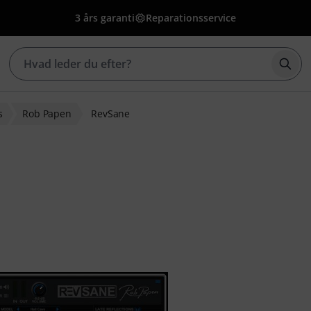
3 års garanti
Reparationsservice
Star
s
Rob Papen
RevSane