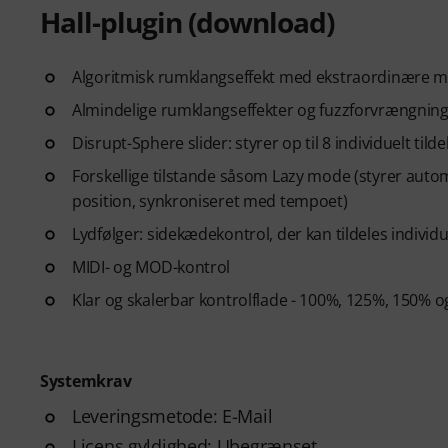
Hall-plugin (download)
Algoritmisk rumklangseffekt med ekstraordinære m
Almindelige rumklangseffekter og fuzzforvrængnin
Disrupt-Sphere slider: styrer op til 8 individuelt ti
Forskellige tilstande såsom Lazy mode (styrer aut
position, synkroniseret med tempoet)
Lydfølger: sidekædekontrol, der kan tildeles individ
MIDI- og MOD-kontrol
Klar og skalerbar kontrolflade - 100%, 125%, 150% o
Systemkrav
Leveringsmetode: E-Mail
Licens gyldighed: Ubegrænset