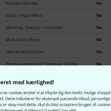
Encoder/Decoder
No
Guitar amps/-effects
No
Metering / Analysis / Correction
No
Modulation Effects
No
Overdrive/Distortion
No
Psychoacoustic tool / Enhancer / Exciter
No
Reverb
Yes
veret med kærlighed!
Summer / Mixing Consoles
No
res cookies ønsker vi at tilbyde dig den bedst mulige shoppi
til. Dette inkluderer for eksempel passende tilbud, personli
Pitch Shifter / Harmonizer / Timestretching
No
u er okay med dette, skal du blot acceptere brugen af cookies t
sføring ved at klikke på "I orden!" (
vis alle
).