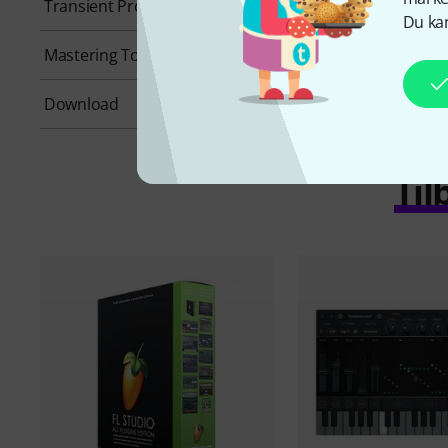
Transient Processing
No
Du kan
Mastering Tools
No
Download
Yes
Til