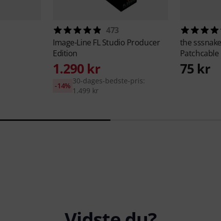
473
Image-Line
FL Studio Producer
the sssnak
Edition
Patchcable
1.290 kr
75 kr
30-dages-bedste-pris:
-14%
1.499 kr
Vidste du?