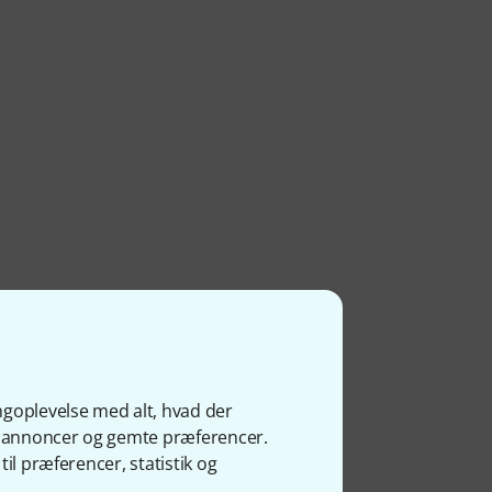
ngoplevelse med alt, hvad der
ge annoncer og gemte præferencer.
il præferencer, statistik og