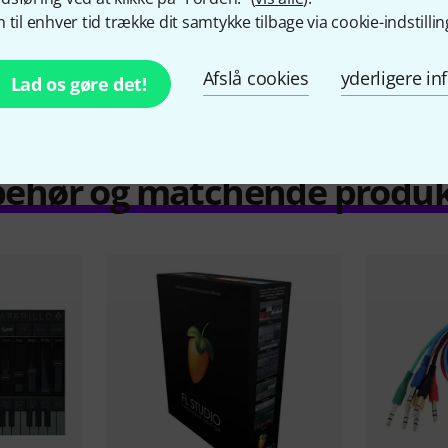
Vocoder / Vocal effect
No
 til enhver tid trække dit samtykke tilbage via cookie-indstillin
Hardware Controller
No
Afslå cookies
yderligere i
Lad os gøre det!
behør og matchende produ