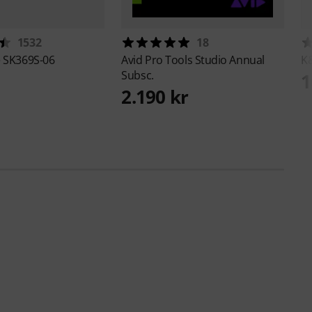
1532
18
e
SK369S-06
Avid
Pro Tools Studio Annual
K
Subsc.
1
2.190 kr