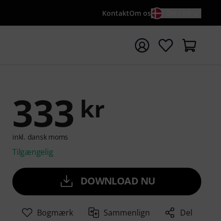
Kontakt
Om os
DA / KR
t søgning med søgeord {searchTerm}
333
kr
inkl. dansk moms
Tilgængelig
DOWNLOAD NU
Bogmærk
Sammenlign
Del