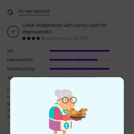
Vis oversættelse
Great headphones with some room for
improvement
P
pettyness 28.08.2025
lyd
bærekomfort
forarbejdning
Ydere støj isolation
I bought these headphones because I trust Sennheiser’s
reputation, and overall I’m really satisfied. The sound
quality is impressive: clear mids, strong but not
overpowering bass, and an overall lively presentation that
makes music fun to listen to. Compared to some other
models, the sound feels a bit more energetic and less “flat,”
which I personally enjoy. The EQ