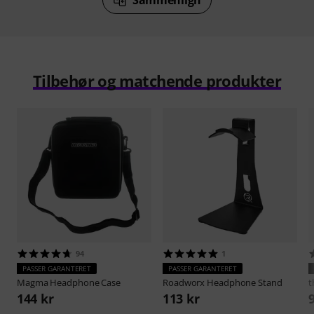
Tilbehør og matchende produkter
94
1
PASSER GARANTERET
PASSER GARANTERET
Magma
Headphone Case
Roadworx
Headphone Stand
t
144 kr
113 kr