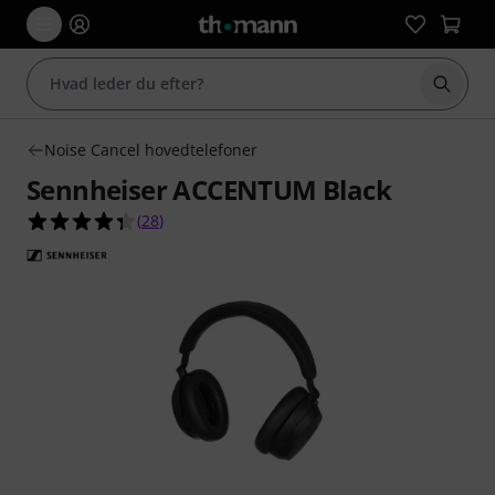
Start 
Noise Cancel hovedtelefoner
Sennheiser ACCENTUM Black
4.4 ud af 5 stjerner fra 28 kundebedømmelser
(
28
)