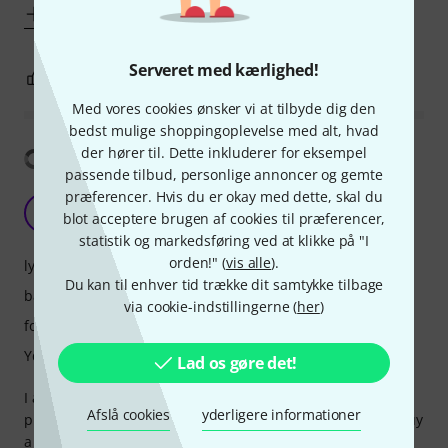
Vis mere
Serveret med kærlighed!
2
0
ANMELD BEDØMMELSE
Med vores cookies ønsker vi at tilbyde dig den
bedst mulige shoppingoplevelse med alt, hvad
der hører til. Dette inkluderer for eksempel
Vis oversættelse
passende tilbud, personlige annoncer og gemte
præferencer. Hvis du er okay med dette, skal du
Ideal for basic use
T
blot acceptere brugen af cookies til præferencer,
tteeem 08.11.2024
statistik og markedsføring ved at klikke på "I
orden!" (
vis alle
).
lyd
Du kan til enhver tid trække dit samtykke tilbage
bærekomfort
via cookie-indstillingerne (
her
)
forarbejdning
Ydere støj isolation
Lad os gøre det!
I always found that in-ear earbuds often hurt my ear after
Afslå cookies
yderligere informationer
prolonged use, so I finally decided to bite the bullet and buy
a semi-decent pair of over-ear headphones.