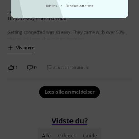
·
Udskriv
Databeskyttelsen
Let's just say I was wrong about these being "semi-decent".
They are way more than that.
Getting connected was so easy. They came with over 50%
charge, so I was able to turn them on,
Vis mere
1
0
ANMELD BEDØMMELSE
Læs alle anmeldelser
Vidste du?
Alle
videoer
Guide