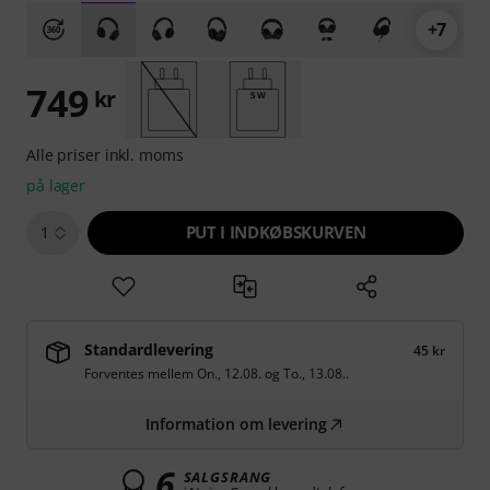
+7
749
kr
5 W
Alle priser inkl. moms
på lager
PUT I INDKØBSKURVEN
1
Standardlevering
45 kr
Forventes mellem
On., 12.08.
og
To., 13.08.
.
Information om levering
6
SALGSRANG