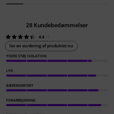
28
Kundebedømmelser
4.4
/ 5
lav en vurdering af produktet nu
YDERE STØJ ISOLATION
LYD
BÆREKOMFORT
FORARBEJDNING
Retningslinjer for anmeldelser