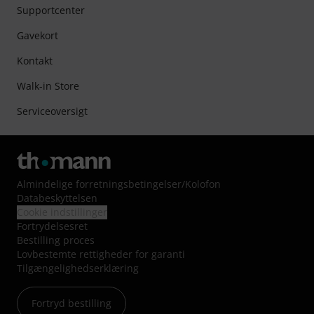
Supportcenter
Gavekort
Kontakt
Walk-in Store
Serviceoversigt
Almindelige forretningsbetingelser
/
Kolofon
Databeskyttelsen
Cookie indstillinger
Fortrydelsesret
Bestilling proces
Lovbestemte rettigheder for garanti
Tilgængelighedserklæring
Fortryd bestilling