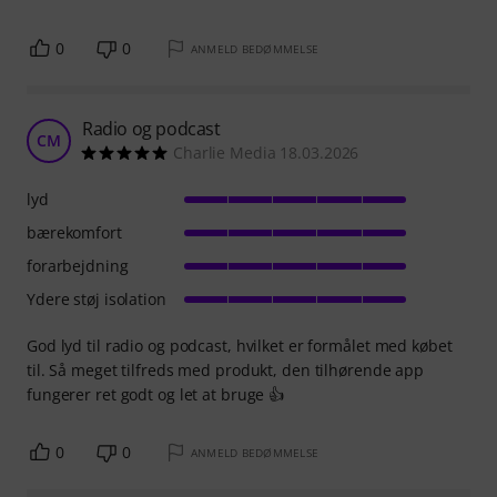
0
0
ANMELD BEDØMMELSE
Radio og podcast
CM
Charlie Media 18.03.2026
lyd
bærekomfort
forarbejdning
Ydere støj isolation
God lyd til radio og podcast, hvilket er formålet med købet
til. Så meget tilfreds med produkt, den tilhørende app
fungerer ret godt og let at bruge 👍
0
0
ANMELD BEDØMMELSE