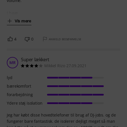
volume.
I have
Vis mere
4
0
ANMELD BEDØMMELSE
Super lækkert
MR
Mikkel Rizo 27.09.2021
lyd
bærekomfort
forarbejdning
Ydere støj isolation
Jeg har købt disse hovedtelefoner til brug af DJ-jobs. og de
fungerer bare fantastisk. de isolerer dejligt meget så man