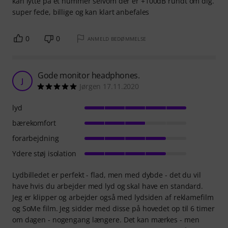
kan lytte på et nummer selvom der er +100dB rundt om dig.
super fede, billige og kan klart anbefales
0
0
ANMELD BEDØMMELSE
Gode monitor headphones.
J
Jørgen 17.11.2020
lyd
bærekomfort
forarbejdning
Ydere støj isolation
Lydbilledet er perfekt - flad, men med dybde - det du vil
have hvis du arbejder med lyd og skal have en standard.
Jeg er klipper og arbejder også med lydsiden af reklamefilm
og SoMe film. Jeg sidder med disse på hovedet op til 6 timer
om dagen - nogengang længere. Det kan mærkes - men