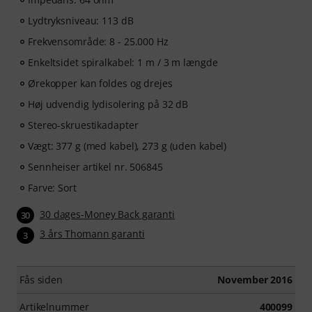
Lydtryksniveau: 113 dB
Frekvensområde: 8 - 25.000 Hz
Enkeltsidet spiralkabel: 1 m / 3 m længde
Ørekopper kan foldes og drejes
Høj udvendig lydisolering på 32 dB
Stereo-skruestikadapter
Vægt: 377 g (med kabel), 273 g (uden kabel)
Sennheiser artikel nr. 506845
Farve: Sort
30 dages-Money Back garanti
30
3 års Thomann garanti
3
Fås siden
November 2016
Artikelnummer
400099