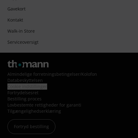
Gavekort
Kontakt
Walk-in Store
Serviceoversigt
Almindelige forretningsbetingelser
/
Kolofon
Databeskyttelsen
Cookie indstillinger
Fortrydelsesret
Bestilling proces
Lovbestemte rettigheder for garanti
Tilgængelighedserklæring
Fortryd bestilling