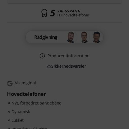
5
SALGSRANG
i DJ hovedtelefoner
Rådgivning
Producentinformation
Sikkerhedsvarsler
Vis original
Hovedtelefoner
Nyt, forbedret pandebånd
Dynamisk
Lukket
Impedans: 64 ohm