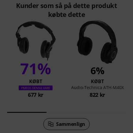
Kunder som så på dette produkt
købte dette
71%
6%
KØBT
KØBT
Audio-Technica ATH-M40X
PRÆCIS DENNE VARE
677 kr
822 kr
Sammenlign