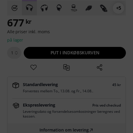
+5
677
kr
Alle priser inkl. moms
på lager
PUT I INDKØBSKURVEN
1
Standardlevering
45 kr
Forventes mellem
To., 13.08.
og
Fr., 14.08.
.
Ekspreslevering
Pris ved checkud
Leveringsdato og forsendelsesomkostninger beregnes ved
kassen.
Information om levering