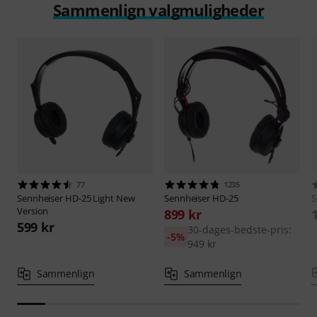
Sammenlign valgmuligheder
77
1235
Sennheiser
HD-25 Light New
Sennheiser
HD-25
S
Version
899 kr
599 kr
30-dages-bedste-pris:
-5%
949 kr
Sammenlign
Sammenlign