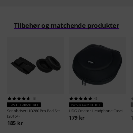
Tilbehør og matchende produkter
16
43
PASSER GARANTERET
PASSER GARANTERET
Sennheiser
HD280 Pro Pad Set
UDG
Creator Headphone Case L
(2016+)
179 kr
185 kr