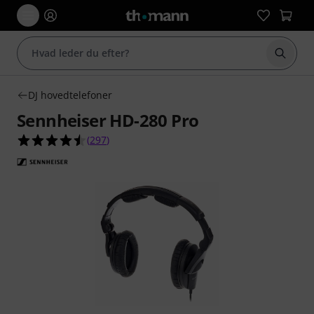
Start 
DJ hovedtelefoner
Sennheiser HD-280 Pro
4.5 ud af 5 stjerner fra 297 kundebedømmelser
(
297
)