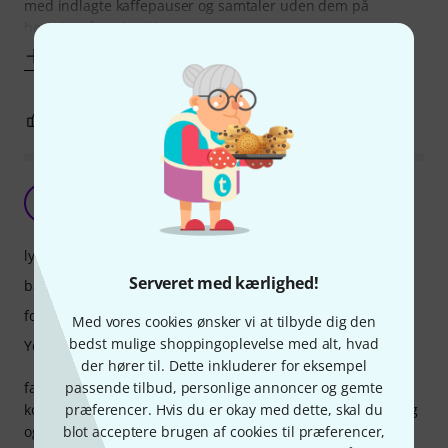
med indlagte kaffepauser og samtaler uden dem på
hovedet så er det ikke et
Vis mere
1
0
ANMELD BEDØMMELSE
sennheiser HD 280-Pro
MD
Mobil Dj 30.09.2022
lyd
Serveret med kærlighed!
bærekomfort
forarbejdning
Med vores cookies ønsker vi at tilbyde dig den
bedst mulige shoppingoplevelse med alt, hvad
Ydere støj isolation
der hører til. Dette inkluderer for eksempel
fantastisk høretelefoner, god lyd, selv til DJ brug, bære
passende tilbud, personlige annoncer og gemte
komforten er fantastisk, jeg har dem på 8 timer hver fredag
præferencer. Hvis du er okay med dette, skal du
og lørdag kan slet ikke mærke jeg har dem på, og tænker
blot acceptere brugen af cookies til præferencer,