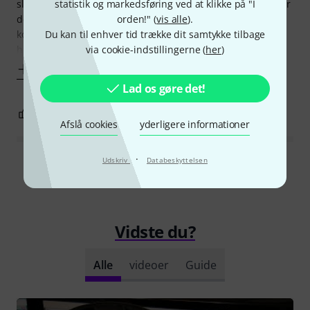
slet ikke over at jeg har dem på, de er utrolige lette, :) det er
statistik og markedsføring ved at klikke på "I
det sæt høretelefoner jeg har haft som har bedst bære
orden!" (
vis alle
).
komfort, sidder fantastisk på hovedet, jeg har dog hørt
Du kan til enhver tid trække dit samtykke tilbage
høretelefoner der
via cookie-indstillingerne (
her
)
Vis mere
Lad os gøre det!
0
0
ANMELD BEDØMMELSE
Afslå cookies
yderligere informationer
·
Udskriv
Databeskyttelsen
Læs alle anmeldelser
Vidste du?
Alle
videoer
Guide