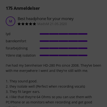
175
Anmeldelser
Best headphone for your money
M
MadsM 21.05.2020
lyd
bærekomfort
forarbejdning
Ydere støj isolation
I've had my Sennheiser HD-280 Pro since 2008. They've been
with me everywhere I went and they're still with me.
1. They sound good.
2. they isolate well (Perfect when recording vocals)
3. They fit larger ears.
4. I like that they're 64 Ohms so you can use them with
PC/Phone or as monitors when recording and get good