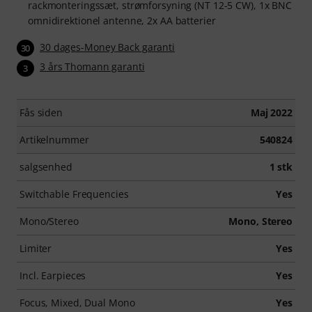
rackmonteringssæt, strømforsyning (NT 12-5 CW), 1x BNC
omnidirektionel antenne, 2x AA batterier
30 dages-Money Back garanti
30
3 års Thomann garanti
3
Fås siden
Maj 2022
Artikelnummer
540824
salgsenhed
1 stk
Switchable Frequencies
Yes
Mono/Stereo
Mono, Stereo
Limiter
Yes
Incl. Earpieces
Yes
Focus, Mixed, Dual Mono
Yes