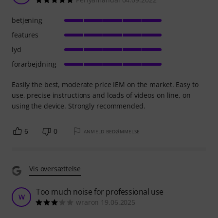
betjening
features
lyd
forarbejdning
Easily the best, moderate price IEM on the market. Easy to
use, precise instructions and loads of videos on line, on
using the device. Strongly recommended.
6
0
ANMELD BEDØMMELSE
Vis oversættelse
Too much noise for professional use
W
wraron 19.06.2025