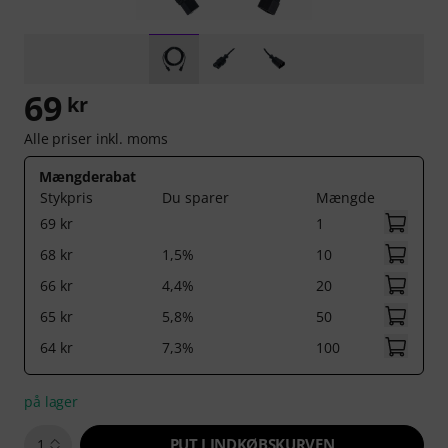
69
kr
Alle priser inkl. moms
Mængderabat
Stykpris
Du sparer
Mængde
69 kr
1
68 kr
1,5%
10
66 kr
4,4%
20
65 kr
5,8%
50
64 kr
7,3%
100
på lager
PUT I INDKØBSKURVEN
1