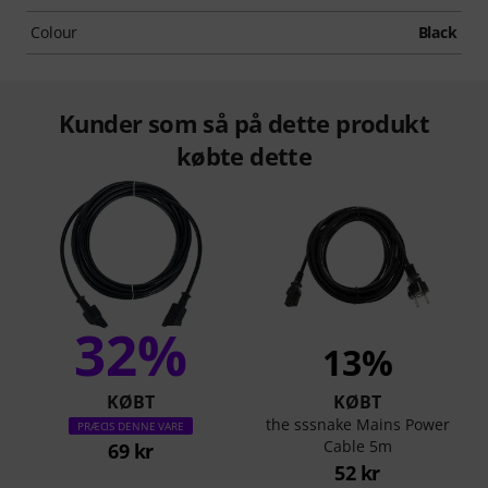
Colour
Black
Kunder som så på dette produkt
købte dette
32%
13%
KØBT
KØBT
the sssnake Mains Power
PRÆCIS DENNE VARE
Cable 5m
69 kr
52 kr