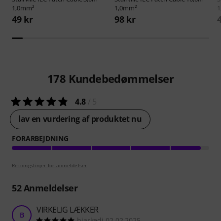
1,0mm²
1,0mm²
1
49 kr
98 kr
178
Kundebedømmelser
4.8
/ 5
lav en vurdering af produktet nu
FORARBEJDNING
Retningslinjer for anmeldelser
52
Anmeldelser
VIRKELIG LÆKKER
B
bjarkedj 02.02.2025