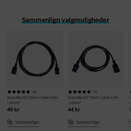
Sammenlign valgmuligheder
145
176
Stairville
IEC Patch Cable 3,0m
Stairville
IEC Patch Cable 2,0m
S
1,0mm²
1,0mm²
3
49 kr
44 kr
Sammenlign
Sammenlign