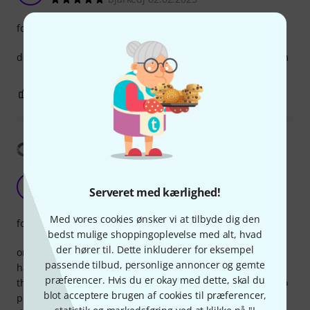
forarbejdning
de er virkelig lækker kvalitet har ingen problemer med dem
0
0
ANMELD BEDØMMELSE
Vis oversættelse
broke pretty fast/
ID
Serveret med kærlighed!
Illias de sutter 11.03.2026
Med vores cookies ønsker vi at tilbyde dig den
forarbejdning
bedst mulige shoppingoplevelse med alt, hvad
der hører til. Dette inkluderer for eksempel
only used this cable about 10 times, in which it dit what it
passende tilbud, personlige annoncer og gemte
had to do.
præferencer. Hvis du er okay med dette, skal du
the last tie all the sudden it didnt provide enough power to
blot acceptere brugen af cookies til præferencer,
power a small moving head light. tested it on various other