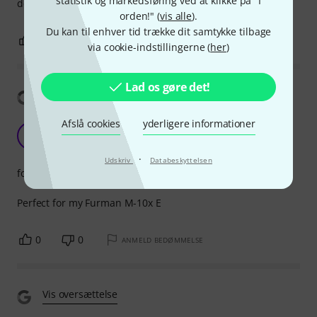
statistik og markedsføring ved at klikke på "I
devices but it appears broken.
orden!" (
vis alle
).
Du kan til enhver tid trække dit samtykke tilbage
0
0
ANMELD BEDØMMELSE
via cookie-indstillingerne (
her
)
Lad os gøre det!
Vis oversættelse
Afslå cookies
yderligere informationer
Great !
A
AnthonyO 02.03.2022
·
Udskriv
Databeskyttelsen
forarbejdning
Perfect for my Furman M-10x E
0
0
ANMELD BEDØMMELSE
Vis oversættelse