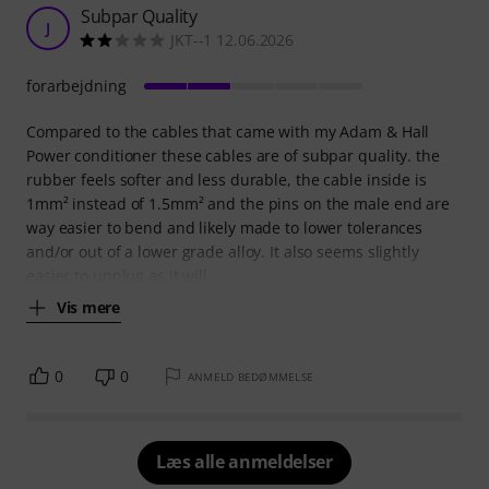
Subpar Quality
J
JKT--1 12.06.2026
forarbejdning
Compared to the cables that came with my Adam & Hall
Power conditioner these cables are of subpar quality. the
rubber feels softer and less durable, the cable inside is
1mm² instead of 1.5mm² and the pins on the male end are
way easier to bend and likely made to lower tolerances
and/or out of a lower grade alloy. It also seems slightly
easier to unplug as it will
Vis mere
0
0
ANMELD BEDØMMELSE
Læs alle anmeldelser