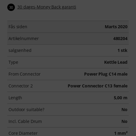
30 dages-Money Back garanti
30
Fås siden
Marts 2020
Artikelnummer
480204
salgsenhed
1 stk
Type
Kettle Lead
From Connector
Power Plug C14 male
Connector 2
Power Connector C13 female
Length
5,00 m
Outdoor suitable?
No
Incl. Cable Drum
No
Core Diameter
1 mm²