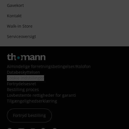
Gavekort
Kontakt
Walk-in Store
Serviceoversigt
Almindelige forretningsbetingelser
/
Kolofon
Databeskyttelsen
Cookie indstillinger
Fortrydelsesret
Bestilling proces
Lovbestemte rettigheder for garanti
Tilgængelighedserklæring
Fortryd bestilling