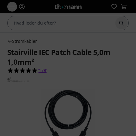
Start 
Strømkabler
Stairville IEC Patch Cable 5,0m
1,0mm²
4.8 ud af 5 stjerner fra 178 kundebedømmelser
(
178
)