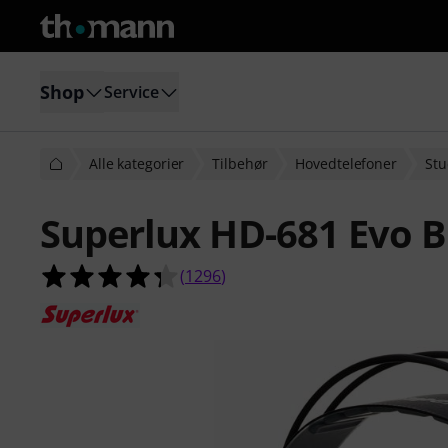
Shop
Service
Alle kategorier
Tilbehør
Hovedtelefoner
Stu
Superlux HD-681 Evo 
4.3 ud af 5 stjerner fra 1296 kund
(
1296
)