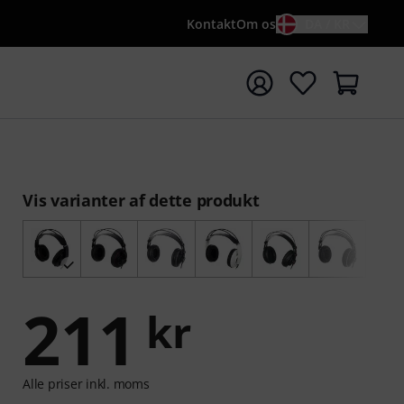
Kontakt
Om os
DA / KR
t søgning med søgeord {searchTerm}
Vis varianter af dette produkt
211
kr
Alle priser inkl. moms