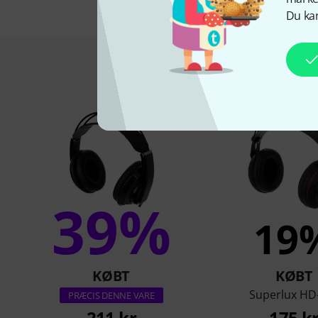
Du kan
Kunder s
39%
19
KØBT
KØBT
Superlux HD
PRÆCIS DENNE VARE
211 kr
175 k