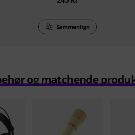
Sammenlign
behør og matchende produ