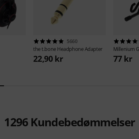
5660
the t.bone
Headphone Adapter
Millenium
G
22,90 kr
77 kr
1296
Kundebedømmelser