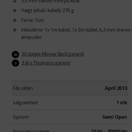
3,5 mm stereo mini-jackstik
Vægt (ekskl. kabel): 276 g
Farve: Sort
Inkluderer 1x 1m kabel, 1x 3m kabel, 6,3 mm stereo 
ørepuder
30 dages-Money Back garanti
30
3 års Thomann garanti
3
Fås siden
April 2013
salgsenhed
1 stk
System
Semi Open
Frequency range
10 Hz – 30000 Hz