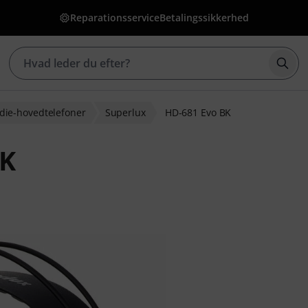
Reparationsservice
Betalingssikkerhed
Star
die-hovedtelefoner
Superlux
HD-681 Evo BK
BK
ebedømmelser