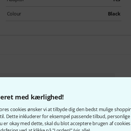
Colour
Black
Sammensæt din egen pakke
Fra 869 kr
OP TIL 8% RABAT
+1
veret med kærlighed!
res cookies ønsker vi at tilbyde dig den bedst mulige shoppi
til. Dette inkluderer for eksempel passende tilbud, personli
u er okay med dette, skal du blot acceptere brugen af cookies t
sføring ved at klikke på "I orden!" (
vis alle
).