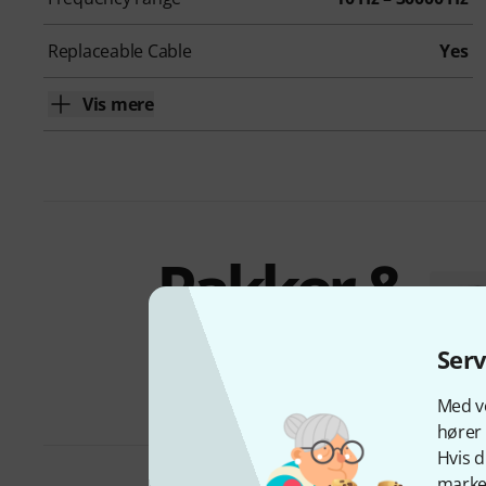
Replaceable Cable
Yes
Vis mere
Pakker &
tilbud
Ser
Med vo
hører 
Hvis d
marked