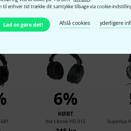
 til enhver tid trække dit samtykke tilbage via cookie-indstillin
Afslå cookies
yderligere i
Lad os gøre det!
om så på dette produkt kø
%
6%
KØBT
-681
the t.bone HD 815
Superlux 
r
245 kr