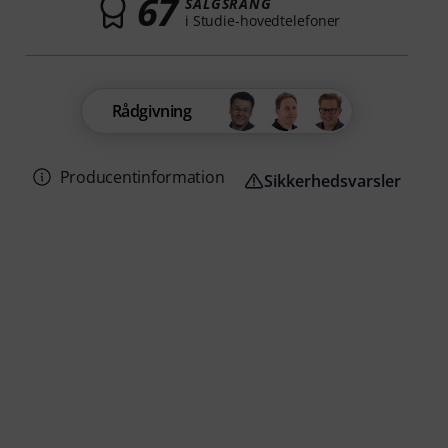
67
SALGSRANG
i Studie-hovedtelefoner
Rådgivning
Producentinformation
Sikkerhedsvarsler