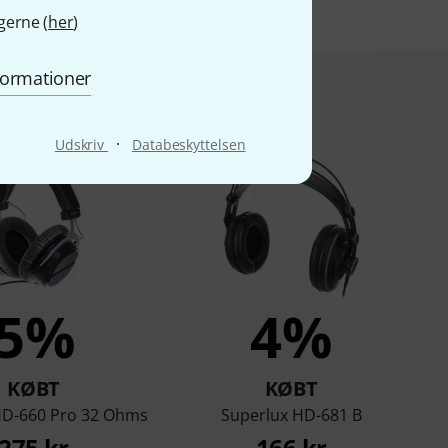
gerne (
her
)
nformationer
bte dette
·
Udskriv
Databeskyttelsen
5%
4%
KØBT
KØBT
HD-660 Pro 32 Ohms
Superlux HD-681 B
275 kr
166 kr