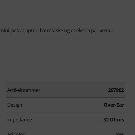
mini-jack adapter, bæretaske og et ekstra par velour
Artikelnummer
297902
Design
Over-Ear
Impedance
32 Ohms
Adaptor
Yes