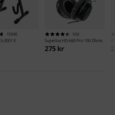
15886
568
S-2001 E
Superlux
HD-660 Pro 150 Ohms
th
275 kr
2